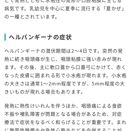
とで発熱とともに水疱性の発疹が口腔粘膜に生じる
病気です。乳幼児を中心に夏季に流行する「夏かぜ」
の一種とされています。
ヘルパンギーナの症状
ヘルパンギーナの潜伏期間は2～4日です。突然の発
熱に続き咽頭痛が生じ、咽頭粘膜に強い赤みが現れ
ます。その後、主に軟口蓋から口蓋弓にかけて、赤く
なった皮膚に囲まれる形で小水疱が現れます。小水疱
の大きさは通常1～2mm程度ですが、5mm程度の大
きいものが現れる場合もあります。
発熱に熱性けいれんを伴うほか、咽頭痛による食欲
不振や哺乳障害が問題となる場合があるため、対症
療法で症状をなるべく和らげることが重要です。まれ
に無菌性髄膜炎や急性心筋炎などを合併することが