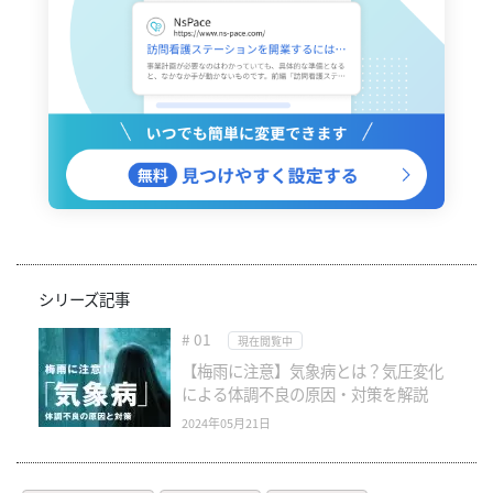
シリーズ記事
# 01
現在閲覧中
【梅雨に注意】気象病とは？気圧変化
による体調不良の原因・対策を解説
2024年05月21日