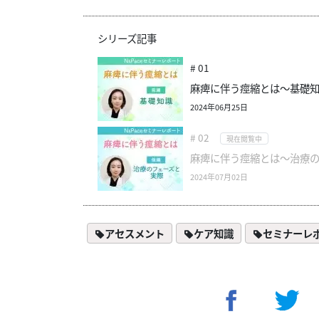
シリーズ記事
# 01
麻痺に伴う痙縮とは～基礎
2024年06月25日
# 02
現在閲覧中
麻痺に伴う痙縮とは～治療
2024年07月02日
アセスメント
ケア知識
セミナーレ