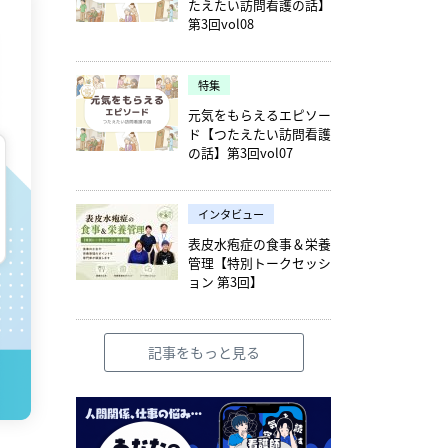
たえたい訪問看護の話】
第3回vol08
特集
元気をもらえるエピソー
ド【つたえたい訪問看護
の話】第3回vol07
インタビュー
表皮水疱症の食事＆栄養
管理【特別トークセッシ
ョン 第3回】
記事をもっと見る