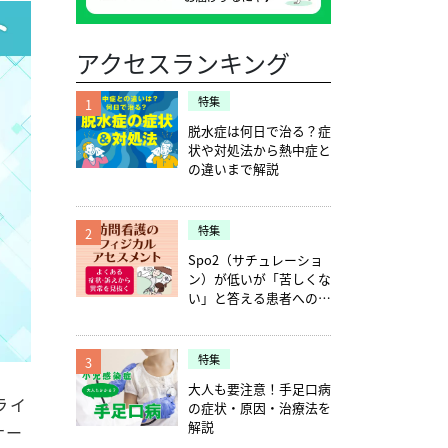
アクセスランキング
特集
1
脱水症は何日で治る？症
状や対処法から熱中症と
の違いまで解説
特集
2
Spo2（サチュレーショ
ン）が低いが「苦しくな
い」と答える患者への確
認ポイント5つ
特集
3
大人も要注意！手足口病
ライ
の症状・原因・治療法を
解説
ナー