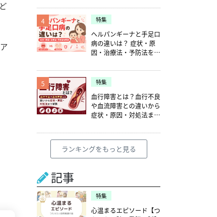
ど
特集
4
ヘルパンギーナと手足口
病の違いは？ 症状・原
クア
因・治療法・予防法を解
説
特集
5
血行障害とは？血行不良
や血流障害との違いから
症状・原因・対処法まで
解説
ランキングをもっと見る
記事
特集
心温まるエピソード【つ