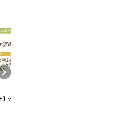
特集
特集
2023年3月14日
2023年4月18日
ケア・爪のケアのポイント‐
法 ‐訪問看護のフットケア・爪のケアのポイント‐
】vol.3 専門家が考える正しいフットケアQ&A ‐訪問看
先行公開！訪問看護師に知ってほしい脳卒中再発予防
訪問看護師に知ってほ