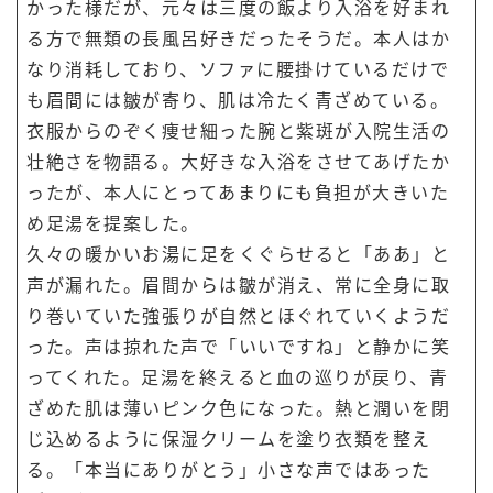
かった様だが、元々は三度の飯より入浴を好まれ
る方で無類の長風呂好きだったそうだ。本人はか
なり消耗しており、ソファに腰掛けているだけで
も眉間には皺が寄り、肌は冷たく青ざめている。
衣服からのぞく痩せ細った腕と紫斑が入院生活の
壮絶さを物語る。大好きな入浴をさせてあげたか
ったが、本人にとってあまりにも負担が大きいた
め足湯を提案した。
久々の暖かいお湯に足をくぐらせると「ああ」と
声が漏れた。眉間からは皺が消え、常に全身に取
り巻いていた強張りが自然とほぐれていくようだ
った。声は掠れた声で「いいですね」と静かに笑
ってくれた。足湯を終えると血の巡りが戻り、青
ざめた肌は薄いピンク色になった。熱と潤いを閉
じ込めるように保湿クリームを塗り衣類を整え
る。「本当にありがとう」小さな声ではあった