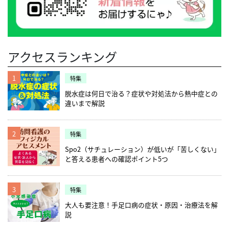
アクセスランキング
1
特集
脱水症は何日で治る？症状や対処法から熱中症との
違いまで解説
2
特集
Spo2（サチュレーション）が低いが「苦しくない」
と答える患者への確認ポイント5つ
3
特集
大人も要注意！手足口病の症状・原因・治療法を解
説