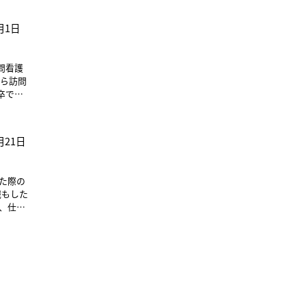
起大会
用者さ
ているの
ジオのメ
という
いただ
部です。
飲めて
や歴代
にピラ
月1日
ので、可
、4つの
歩きた
越えて
すると
具体的
らさぼ
いう観
身体に関
協議会は
トレ
振り返り
囲や現
の連携
ちの目
う呼吸
問看護
バック
協力体
身体の軸
緒なん
から訪問
しくみ
て後輩
 松
け日々
いて受
います」
とは確
思いま
りま
さ
という
、自身の
看護は
すが、
ことや、
た点を
じ取るこ
ような声
ティスの
に行って
会い、
える管理
月21日
上のレッ
た。そ
作をリ
細か
方は、
スター
なこと
す訪問看
かく達
計画を考
た」 C
点が挙が
た際の
のなか
とこ
、 利用
きない
しても
師
実感し
た。そ
様に対
仲間たち
すると、
看護師に
「自己
らさに
ンスが必
を感じ
看護学
連れて
感を持
、職種階
になった
でその
た。一
ダーはす
けてしま
も必要
れ以外
見て取
、体系的
いていま
ること
す。
など誰
ありそ
は運動
勉強し
療法士
 Aさ
ての研
きやす
と看護師
りた
利用者
の報告
評価を伝
変化が
ている
身のケ
く（医