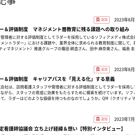
2023年8月
ー＆評価制度 マネジメント層教育に残る課題への取り組み
や管理者に対する評価制度としてラダーを採用しているソフィアメディ株式会
ジメントラダー」における課題や、業界全体に求められる教育制度に関して、
ティマネジメント）推進グループの篠田 耕造さん、田中 麻奈美さん、福島 
アパスを「見える化」
業務プロセス・品質管理に携わりながら、MBA（経営管理学修士）・認定看
2023年8月
協会教育委員・学会企画、岐阜県看護協会副会長等を歴任。JNAラダー・教
療経営セミナー講師などを行う。2022年よりソフィアメディ株式会社CQO
ー＆評価制度 キャリアパスを「見える化」する意義
業療法士歴21年、ソフィアメディに在籍して13年目となる。訪問看護ステー
式会社は、訪問看護スタッフや管理者に対する評価制度としてラダーを採用し
休・育休を機にキャリアチェンジし、バックオフィスの仕事も兼務。2020年
いながら、スタッフの育成に効果をもたらすために模索を続けています。ソフ
。スタッフ全般の育成プログラム作成、ラダー体制の整備などを行う。福島 
いて、ラダーはどのような価値を持つものなのでしょうか。QM（クオリティ
年ほど。ソフィアメディには2013年に入社し、東京都大田区ステーション池
の篠田 耕造さん、田中 麻奈美さん、福島 圭輔さんにお話を伺いました。※
。2016年分室であるステーション西馬込の主任セラピストとなる。2020年
開されたものです。法令や制度、関連ガイドラインは変更される場合があります
020年から1年間採用担当、2021年からQM推進グループに所属し、管理者や
cer）公立総合病院、専門病院、地
の育成、研修などを担当。※本文中敬称略 ※本記事は、2023年5月の取材時
2023年7
人で、教育体制や業務プロセス・品質管理に携わりながら、MBA（経営管理
ントラダーの作成 ─管理者に対する教育「マネ
者を取得。日本看護協会教育委員・学会企画、岐阜県看護協会副会長等を歴任
定看護師協議会 立ち上げ経緯＆想い【特別インタビュー】
福島： 現在QM推進グループでは、マネジメントラダーの
ム、管理者研修、医療経営セミナー講師などを行う。2022年よりソフィアメ
す。本来は全領域を網羅したラダーを一気に作成できるといいのですが、非常