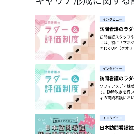
インタビュー
訪問看護のラダ
訪問看護スタッフ
回は、特に「マネ
同じくQM（クオリ
に、お話を伺いました。 ＞＞前編はこちら訪問看護のラダー＆評価制度 キャリ
する意義 篠田 耕造さん／CQO（Chief Quality Officer）公立総合病院、専門病院、地域包括ケアを行う
法人で、教育体制や
インタビュー
者を取得。日本看護
ム、管理者研修、医
訪問看護のラダ
田中 麻奈美さん作
ソフィアメディ株
従事していたが、産
す。随時改定を行
推進グループに所属
ィの訪問看護にお
ん理学療法士歴20
ント）推進グループ
ラピストとして勤務
2023年8月に公
オフィスへ異動。2
新情報をご確認ください。 篠田 耕造さん／CQO（Chief Quality Offi
ど、マネジメント層に対して
インタビュー
域包括ケアを行う法
点の情報をもとに制作しています。 課題となるマネジメ
士）・認定看護管理
日本訪問看護認
ジメントラダー」について教えてください。 
ラダー・教育システ
作成も進めていま