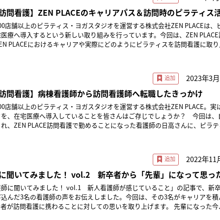
CUや救急外来など）を経て、2020年よりZEN PLACE訪問看護ステーション
ず、しっかりと支えて育成すること、リードタイムを短くしていくことではな
護の
積み、地域包括ケアシステムの推進に貢献できるように日々活動しています。 ■
50th/chronology.html） ―訪問看護において、ラダーはどの程度導入され
ピラティスのインストラクターコースを修了。カウンセリング技術を学び、S
訪問看護】ZEN PLACEのキャリアパス＆訪問時のピラティス
ろん、管理者以外のスタッフ育成やケアの質保証や向上に向けても整えていく
学習した上で実習を行うことによって、知識とそれを使う思考回路が鍛えられ
看護認定看護師協議会ホームページ
看護師間・施設
と向き合うことの大切さを発信している。ZEN PLACE訪問看護ウェルビー
になってからでも磨けるけれど、知識や考える力を養うのは学生のうちでない
より 当初は100名からのスタートでしたが、地道にネットワークを全
00店舗以上のピラティス・ヨガスタジオを運営する株式会社ZEN PLACEは、
のないケア提供を目指すためも、JNAラダーの浸透を推進していました。全
ンパニーであるZEN PLACEが運営する訪問看護ステーション。ピラティスの
はり全国を見てもセラピストにラダーを導入している実例がないので、なかな
容だったと思っています。 実習で訪問看護の力、あり方が伝わった 中
在では362名の仲間がいます。認定看護師同士の研修会・勉強会はもちろん
医療へ導入するという新しい取り組みを行っています。今回は、ZEN PLACE
、業界全体の流れと同じくラダーの定着が急務となったんです。 弊社がまずベー
用い、働くスタッフから利用者様すべての人が心身ともに健康で豊かな人生が
用して、現場の声を集めながら進めていきたいと考えています。「訪問看護に
習を受講した学生のみなさんの反応はいかがでしたか？ 松田：学生たちの反応
すね。 例えば、2024年度の医療保険・介護保険の同時診療報
EN PLACEにおけるキャリアや実際にどのようにピラティスを訪問看護に取
Aラダーと滋賀県看護協会で出している訪問看護師向けのステップアップシー
る。「したい看護をするのではなく利用者様とご家族が望む生活のサポートを
いった面についてもこれから追求していく必要がありますね。 業界の大きな課題
いものでした。まず、実習はできないだろうと諦めていたのに、現場を見られ
望書の作成や、訪問看護ステーションの運営・多機能化に関するコンサルテー
×訪問看護】病棟看護師から訪問看
の方針に基づいた調整・更新を随時行いながら、運用してきました。 そして、今
い。
ね。そして何より、看護の力を実感できたようです。教科書には「看護はその
ます。また「訪問看護に新たなツールを導入できないか」という試みを行って
護師（ICUや救急外来
の『看護師に求められる「看護実践能力」と、それに基づく学習項目、看護実
理由について教えてください。 ピラティスはやればやるほど身体が変わ
いうところであり、いま粛々と、着実に進めているところです。課題感は大き
てあるけれども、いまいちピンとこない。でも、実際に看護師さんが利用者さ
けに対しても積極的に協力しています。 ―どのような組織単位で活動して
20年よりZEN PLACE訪問看護ステーションにて勤務。病院勤務時代にピラテ
合わせて、我々も社内の評価システムをアップデートしているところです。 ─あり
用者さんの心身に良いことはもちろん、自分自身のケアにも使えます。看護師
社会の中で本当に生活を支えていく訪問看護はなくてはならないものであり、
2023年3月
いて、どういうことか理解できた、と。 川俣：複数の学生さんが同じ利用
。ま
スを修了。カウンセリング技術を学び、SNSを通して看護師に自分と向き合
。皆さんは評価制度の検討を担当されていると伺っていますが、もう少し担当
いうイメージがありますし、離職率も高いですよね。まずは自分が満たされな
課題でもあるといえます。弊社がある意味先駆的に物差しと価値を示していき
験できるメリットも大きかったと思います。 私たちは日ごろ、ひとりの利用
りますので、全国を大きく9ブロックに分けて地域単位の活動もしているんで
いる。ZEN PLACE訪問看護ウェルビーイング創造のリーディングカンパニ
訪問看護】病棟看護師から訪問看護師へ転職したきっかけ
： 私たちはQM推進グループに所属しており、そのグル
」という気持ちは生まれづらくなると思うんです。「看護が楽しい」と思える
とに取り組み責任を果たしていくことが必要、とも思うんです。 訪問看護は社会
タッフが関わるようにしています。利用者さんは「多面体」なので、複数人で
の開催、地域貢献活動の企画＆運営等も行っています。 ■日本訪問看護認定看
が運営する訪問看護ステーション。ピラティスの技術を医療や介護の場に用い、働く
のうちのひとつが、従来のラダーを含む評価制度についての検討・改善です。 振
段として、ピラティスはとても良いのではないかと思っています。 私も、ピラテ
ニーズが高まっている一方、経営は難しい実態があります。人員確保はするも
られると考えているからです。そして、その結果をもとに、どういう方針で看
00店舗以上のピラティス・ヨガスタジオを運営する株式会社ZEN PLACE。実
/block_act/）
べての人が心身ともに健康で豊かな人生が歩めることを目指している。「した
に確認するような表面的な評価制度ではなく、日々の仕事に実際に活用できる
自分を俯瞰して見られるようになり、余裕が出てきました。自分が感情的にな
おいてけぼり」になっているのが今の状態です。実務に追われ、手が回らない
その過程と似たような体験を
ウを、在宅医療へ導入していることを皆さんはご存じでしょうか？ 今回は、
者様とご家族が望む生活のサポートをすること」がモットー。 スタッフのニーズ
ながら検討しています。現在は、研修をはじめとしたOff-JTだけでなく、ど
き、落ち着いて対応ができるようになったと思います。「これは私個人の感情
態を招かないためにも、弊社も、体系的な教育プログラムと併せて、大規模ス
。お互いに意見を交換する中で、「ほかの人はそう考えるんだな」という、他
れ、ZEN PLACE訪問看護で勤めることになった看護師の日高さんに、ピラ
はい。私は日本訪問看護財団の訪問看護認定看護師 教育
お聞かせください。入職してから
にラダーや新人教育プログラムを組み込んでいくか、より実践的なものに仕上
要だな」「私はここができないけれど、ここはできている」という感じで。そ
など、地域の教育ネットワークを構築することも、ソフィアメディだからこそ
ったはず。また、「多様な意見があっていい」ということも理解してもらえた
などを伺いました。 日高 優（ひだか ゆう）2008年より急性期病院
生でした。当時はまだ開講したばかりだったので仲間も少なく、病院の看護師
ター資格を取得することも可能だそうですね。 はい、可能です。福利厚生の
重点的に議論しています。周知内容・研修内容・コミュニケーションの方法な
表情や様子の変化も見落とさず、気づけるようにもなるんですよね。 ―時間に追
。地域のステーションや施設へ、部分的にプログラムを提供することも視野に
救急外来など）を経て、2020年よりZEN PLACE訪問看護ステーションにて
護師って具体的に何をするの？」と聞かれてしまうほど知名度も低かったんで
利用することができるので、趣味としてスタジオに通うスタッフもいれば、ピ
も確認しながら進めています。 グループ内では進める施策ごとにチーム
業だと思いますが、焦ることやイライラしてしまうことはないのでしょうか。 そ
田： そうです。病院とは異な
田：そうですね。学生からも、「ほかの人から自分では思
スのインストラクターコースを修了。カウンセリング技術を学び、SNSを通
・相談・指導をどう進めるべきか、悩みました。 ※日本訪問看護財団の認定
職務に活かそうとするスタッフもいて、さまざまですね。実際に入職してから
のですが、週1回のミーティングで全体進捗・部分進捗も確認しています。チ
2022年11
看護師になってから、「やらないといけない」「できないとダメ」という自分
人の生活の場」に入って行くので、そこで看護を行うにあたっての「意思決定
聞けて勉強になった」「信頼関係の築き方の多様性を学べた」といった声が寄
うことの大切さを発信している。ZEN PLACE訪問看護心身ケアと未病のリ
年度より閉講。 そこで教育課程時代の恩師に相談したところ、団体
tor）と呼ばれるスタジオのスタッ
に1on1も行っており、体調管理や日々の小さな疑問点などを解決していく
いたときは、「医師に言われたらそれが絶対」「治療優
を支えるための「協働する力」がより重要になります。お客様の状況や家庭に
ZEN PLACEが運営する訪問看護ステーション。ピラティスの技術を医療や介
に聞いてみました！ vol.2 新卒者から「先輩」になって思っ
ことをすすめていただき、「あなたが代表ね！」と言われたんです（笑）。そ
向けに理念やピラティスの概要説明を行う研修があります。興味を持ちピラテ
かったんです。そうなってくると、「○か×」あるいは「100か0」という考
求められます。また、訪問看護は継続的な日常の療養支援が必要であり、在宅
く、演習と臨地実習の間に挟
ッフから利用者様すべての人が心身ともに健康で豊かな人生が歩めることを目
を設立し、活動をさらに充実させるために2014年に一般社団法人化。今は大
合は、養成コースに通うこともできるんです。 以前は、インストラクターと
えてください。 田中： これまで弊社では、クリニカルラダーにキ
、命を預かっている以上、できない自分や周りの人たちを許せない。新人の看
師に聞いてみました！ vol.1 新人看護師が感じていること」の記事で、新
医療や介護を包括的に提供できるよう調整することが求められます。当然、一
効率的に補完できる可能性があると評価しています。コロナ禍に限らず、より
護をするのではなく利用者様とご家族が望む生活のサポートをすること」がモ
ッチしたという経緯です。会員も当時の3倍以上になり、ずいぶん仲間が増え
師や理学療法士がいたこともありますね。現在は、基本的に訪問看護をしたい
を加えてアレンジし、「4つの力」ごとに採点が行われるような運用を行って
きないの？」というネガティブな言葉を投げる人が多かったり、自分を責めて
込んだ3名の看護師の声をお伝えしました。今回は、その3名がキャリアを積
で、事例を通して経験し、確実に次に繋げていくチームでの経験学習が大切に
 松田：卒業生に対するアンケートで「どんな教育が今役に
ステーションに所属し、スタジオでピラティスを教えるインストラクターにな
の到達度をパーセンテージで算出し、レーダーチャートで実践能力が可視化さ
たりします。患者さんに対してもそうですね。例えば、処方した薬を飲んでい
訪問看護に携わることに対しての思いを取り上げます。 先輩になった今、後輩
るか」という質問をしたところ、「在宅看護のオンライン実習」と答えてくれ
、病棟看護師をしながらジャズダンスのイン
ターンが多いです。 ピラティスを取り入れた訪問看護とは？ ―実
していました。現在は、もっと日々の実践の中でラダーを活用できるように、
ないといけないものだから、ちゃんと飲んでくださいね！」とお伝えしていま
て経験を積み、次第に
きる喜びも感じられる。そのぶん負担もありますが、それを支えていけるだけ
川俣さんのおっしゃるとおり、今後も積極的に導入していくべきではないかと
ていました。当時、看護部長からも「素敵だからぜひ頑張って」と応援しても