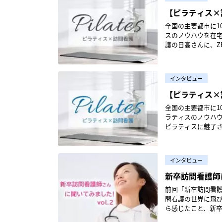
期病院での看護師（I
える部分を放置せ
ことになりました。 松田：オンラインではどうしても実際に体験することは難しいですが、訪問看
をしつつ自己研鑽を
（https://www.jnapc.co.jp/
務。病院勤務時代に
【ピラティス×
えています。もち
重要な視点を事前
本訪問看護認定看護師協議会 活動 日本訪問
ているのでしょうか。 篠田： 訪問看護のラダー導入率は全国的に見ても低く、協会は
通して看護師に自分
す。 田中： たとえば、セラピストに関しても日本看護協会のラダーを参考にしながらラダーを作成して
た。技術は社会人
（https://jvncna.net/block_act/）
全国の主要都市に1
間・地域間の切れ目
造のリーディングカ
います。ただ、や
なかできないので、とても良い内
国に広げていき、現
スのノウハウを在宅
目指す弊社においても
医療や介護の場に
ています……。運
村：実際にオンライン実
の外に向けても積極的に情報発信していま
護の日高さんに、Z
スとしたのは、JN
ことを目指してい
るセラピストとは」と
は、予想以上に良
酬改定に向けた要
いるのかなどを伺いました。 ＞＞前回の記事はこちら【ピラティス
そこにソフィアメディ
と」がモットー。 看護師がピラティスをするメリットとは？ ―日高さんが「看護師自身がピラティスを
に立ち向かう先駆者 ─ここまでお話を伺って、業界全体の課題もあるように思いました。 篠田： は
に対する喜びです
活動等を行ってい
護師へ転職したきっかけ 日高 優（ひだか ゆう）2008年より急性期病院での看
回の日本看護協会
行ったほうが良い」と思われる
まさにこれからと
引き出す」と書い
る団体・法人等からのお声が
など）を経て、20
習熟段階』の公表に
っていきます。利
ね。ただ、高齢化
する様子を見て、生の声を聞
インタビュー
いるのでしょうか。 大橋： まず、年2回の総会をはじめとした協議会全体としての活動があります
ンストラクターコー
がとうございます
変」「つらい」と
課題は業界全体の
者さんの看護現場を共通体
た、地域特性もあ
の大切さを発信して
【ピラティス×
いる業務の内容について教えてください。 福島
「サポートしたい
盤を活かしてできるこ
者さんに複数のス
ックごとに交流や研修会
ZEN PLACE
ープが受け持つ業務
やすためのひとつの手
的インフラとして
ほうが気づきを得
全国の主要都市に1
護師協議会の9ブロック 日本訪問看護認定看護師協議会ホームページ（https://jvncna.net
フから利用者様す
返り面談の時だけ
ィスを始めてから
教育については「
いくかチームで考えます。 今回のオンライン実習では、学生さんたちに、
ラティスのノウハ
より ―ありがとうございます。2009年に協議会を設立されたとのことですが、初代 代表の野崎さんに、
をするのではなく利用
いった点にも配慮し
る時にすぐに気づ
ね。このような事
してもらえました
ピラティスに魅了さ
当時の経緯を教えていただきたいです。 野崎： 
に合わせたピラティス研修 ―ZEN PLACEでの研修やキャリアについて
して実践（OJT）
「ここは対話が必
ョンでの研修体制
点からの学びがあ
魅力やZEN PLACE入職のきっかけ
課程（※）の2期
ピラティスのインストラク
か、ということを
くると、利用者さんの
ことではないかと
ます。 これは通常の実習ではなかなか得られない学びだと思うので、今後の看護師人生にいい影響を与
での看護師（ICUや
「訪問看護認定看
一環でスタジオを
の進行度合いやスタッフの反応
われることも多い職
推進していきたいですね。 ─訪問看護には独特の教育が必要ですね。 篠
える経験になったのではないでしょうか。 松
勤務時代にピラティ
定看護師の役割である実践
スを学び将来的に
分けを行っている
ですね。特に訪問
インタビュー
り、訪問看護は「
いつかない意見が
護師に自分と向き合
看護師教育課程（訪問看護）は2021
取っている人もいますよ。 ZEN PLACEでは、WE（Wholebody Educa
はミーティング以外
考えを押し付けないようになりました。 病院に
と、その意思決定
ました。 新卒で訪問看護に携わる道もつくりたい 中村：オンライン実習の取り組みを経ての今後の展望
グカンパニーである
新卒訪問看護師
（協議会）を作る
フが、訪問看護師
ています。 グループ内のオンラインミーティングの様子 新人をフォローする役割も持つ評価制度 ─評価
先」という考えも強
調整する力が高く
について教えてください。 川俣：オンライン実習は臨地実習の代替ではな
に用い、働くスタ
たきっかけで協議会
資格を取りたいと思った場
システムの内容について、具体的に教
われやすいですし
前回「新卒訪問看護
ニーズに応じて、
むことで、学びを
いる。「したい看
に代表をバトンタ
両立している看護
ャリアパス的要素
対して「なんでで
問看護の世界に飛び
はあり得ませんの
模索しながら継続できればと思っています。
ー。 ピラティスを追いかけて訪問看護の道へ ―病棟勤務時代にピラティスにご興味を持たれたようです
ね！ ―設立するにあたり、認定看護師さんたちや関係各所の方にはどのように声掛けをしていったので
れば看護師として
た。カテゴリごと
つながってしまっ
ら感じたこと、新卒者が
すね。 そこが、ある意味では訪問看護の「醍醐味」ともいえます。本当の意味での「お客様本位」を考
立っていると感じ
が、きっかけを教えてください。 私は元々ダンスが好きで
しょうか。 野崎： すべての認定看護師の教育課程拠点に順次説明をしにいき、「在宅療養者が望むよう
場合はスタジオに所属するというパ
うなしくみを導入
たら、「薬は飲ま
にしているサポートは？ 職業を問わず、最初は新人であっても年月を経るにつれ
え、それが達成で
が多くいました。
ストラクターをし