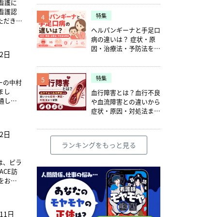
看護に
る。訪問
た。先
看護認
仕事も
特集
、
4
ただきま
整備など
す。その
場合があ
ヘルパンギーナと手足口
田区ステ
の病院
病の違いは？ 症状・原
トとな
マネジ
れまで
因・治療法・予防法を解
に所属
月2日
定看護
説
管理者が
よる手順
故・苦
指す場
護師は多
特集
5
グラム
ーの中村
剤投与
ついて教
まし
血行障害とは？血行不良
通し、
や血流障害との違いから
訪問看
うこと
ポートも
症状・原因・対処法まで
ンクに
それぞれ
ます。そ
【講
解説
の訪問
）に分け
えると
山形県訪
代表理事
月2日
と考え
村 優子
ら関わ
を図り
ランキングをもっと見る
ける※
めてナー
には、
ちでは
在。現
められ
は、ピラ
の地域
協力さ
の魅力
CE訪
解して
てくだ
クリニカ
をお伺
ラダー
その育成
質向上
師に求め
訪問看
できる
相談
護・在
看護師
点とい
を行う
11日
報交換
み」