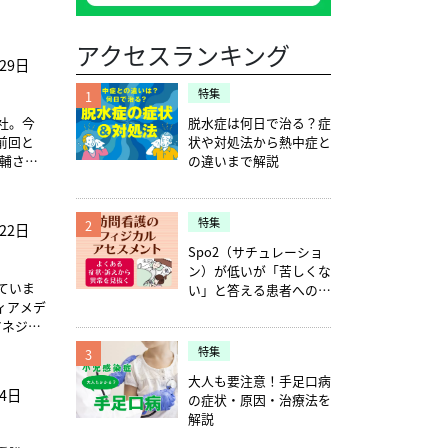
アクセスランキング
29日
特集
1
社。今
脱水症は何日で治る？症
前回と
状や対処法から熱中症と
圭輔さん
の違いまで解説
護管理
特集
2
22日
育システ
Spo2（サチュレーショ
に就任。
ン）が低いが「苦しくな
ションで
ていま
い」と答える患者への確
よりQM
ィアメデ
認ポイント5つ
圭輔さ
マネジメ
上にてセ
本記事は
にバック
特集
3
ので、最
主任な
大人も要注意！手足口病
月4日
の症状・原因・治療法を
学修
解説
。JNA
ディ株
に難易