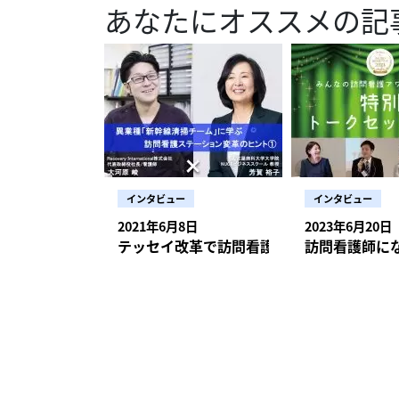
なかで、悩まれなかったですか？ 正直とても悩みました。
国家試験合格後は
あなたにオススメの記
質向上に貢献 ―協議会設立から約15年、法人化から約10年経ちました。協議会の活動を通して、訪問看
いるわけではない
あった場合に臨機
状況ですが、順次整備していく予定です。 ―
アとしても引き続
療・介護物品などの
ましたし、在宅の
が、3年目以降、
護認定看護師の認知度や活動内容は変
や姿勢の形成にピラティスを用いますね。 ―
かかりすぎて、訪問時間内に
な部分に課題を感じていますか？ 評価の段階は現在のとこ
していきたいと思います。 初めてでも気軽にできるピラティスの基本動作
得やひとりだちま
のイメージもあま
事的な部分では頼られ
難事例があった際
があるケースはありますか？ ステーションの特徴としてピラティス
して落ち込み、自
「3」とするかの
す。では、ピラテ
い。・事業所の教育体
い」「やってみなきゃ
のは、自分の経歴や経
が集う会議に参加
連絡して下さる方
であろう』の基準を高く設
ています。病院で
今回は3つのエクサ
ット・利用者さん
するZEN PLACE訪問看護とは？ ―入職後のことをお伺いします
護学校でも成績が
の中心的な立ち位置になっていっ
か、利用者さん自
などの経験が積み
確認できない環境
（3）体幹を鍛えるロールアップとロール
知識が必ずしも正解
に訪問看護師や理
の自分のステージ
看護に関する協力
んでいくことの方が多いですね。 ―訪問看護にピラティス
りも激しかったた
きたいと考えています。 ただ、考え方として押さえておきたいのは、ラダーはい
やバスタオルの上でも大丈夫です。 ベッド上だと身体
と比較してしまう
教えてください。 同じ利用者さんに看護師と理学療法士両方で入っていることもあるので、「今日はこ
要だなと学びました。 医療の常識が通用しない訪問看護という仕事 そろそろ異動のタイ
件が多く、ポケット
でしょうか？ 残念ながら加算が取れるわけではありませんが、「こういうエクササイズをしています」
のか？今すぐ対応す
のための評価では
ょう。 写真提供：ZEN PLACE （1）ピラティスの胸式呼吸 よく「腹式呼吸」という言葉は聞くと思いま
る。 Cさん メリット・夜勤がないため生活リズムが整いやすいこともあり、それによって『しんどいか
ういう状態だった
年目に、もともと
護具を各県に配布
と報告書に書いて医師に伝えることは
的な悩みもさるこ
め、実践能力の評
すが、ピラティス
らやめたい』とい
者さんでもリハビ
看護ステーションに転職しました。 訪問看護は、患者
つ公平に対応でき
いるというイメージですね。 そうですね。ZEN PLACE以外でもこ
2時間ほどの振り
評価は成長を止め
液を送り出そうと
院の教員、ケアマネ
んに医療的な処置
ービスを提供するので
育成事業」を実施できたことも、大きな
ラティスを学ぶ医
に報告すると『合
ような評価制度にしたいというのが我
集中力や記憶力などが高まりやす
ションによって教
取りやすく、意思疎通がスムーズで良
やご家族の医療に
ってやり遂げられたことは、協
スもありますよ。 ZEN PLACEのスタジオや養成講座に違う病院やクリニックで働く看護師の方が通われ
ていました」（ど
すので、「なにを
を引いて座って行
が、新卒訪問看護師向けの情報が少ない。 「
的にスタッフはみ
す」と言われてしまいます
らこそ、こうした大きな
ていることもあり
つようです。 先輩・利用者さん・ご家族からの言葉で印象に残っていることは？ このように技術を身に
インタビュー
インタビュー
いのですが、訪問
巻になっていると、心
が、今回お話して
ばかりで、みんな
いる方のところに私
認定看護師の存在意義や求めら
ですね。 ―ありがとうございました。次回は、看護師がピラティスを行うメリットや気軽にできるピラ
着けていく間で、
的に看るヘルスア
には、両手を胸の
をこなしています。 新卒者を募る場合、訪問看護のメリットをアピールしつつ、ステーションとし
も楽しいです。 ―皆さんにとって、本当にピラティスはリフレッシュもできる大切な時間なんですね。
2021年6月8日
2023年6月20日
げたほどで、鉄壁の
げずに利用者さん
ティスの動作について伺います。 ＞＞【ピラティス×訪問看
接的な感謝や励ま
を踏まえた上で、
てた手が外側に開
仕事の後にピラティスをするケー
ました。私はそこを理解せず
テッセイ改革で訪問看護に化学反応を引き
訪問看護師に
にとことん考えていくこと
ス基本動作 ※本記事は、2023年1月の取材時点の情報をもとに制作しています。 編集・執筆： 合同会社
もありました。 Bさん「利用者さん・ご家族からの『いつもありがとうね』『助かるわ』『待ってたよ』
ね。 実績や頑張りが「見える化」されたという声 ─看護に直接携わるスタッフは、こういった評価制度
かチェックすることが大事です。 口から息を吐き出しなが
スタジオで、「期間中
えている人へ 高齢者の増加に伴い、訪問診療を必要とする人はますます増えていきます。サービスを提
が必要なので、ズ
ヘルメース取材： NsPace編集部 【参考】○ZEN PLAC
という言葉です。
をどのように捉えているでしょうか？ 田中： 見え
を膨らませるように鼻から
と参加しています (笑)。 こうしたイベントがないときでも、ZEN PLACEが運営
供する私たちの将
いハートと冷静な頭脳を
ター養成コース」https:/
ていたよ、と先輩から聞いたときも嬉
ッフにとって非常
正 骨盤の位置を把握して正しい位置に戻すことを目的としています。 骨盤ニュートラル 特に女性には、
るので、ステーシ
ます。先にお話ししたI
覚悟も必要ですよ
ムをいただいた方
側面がありました
反り腰の方が多い
ッスンもあるので、家に帰ってか
いけれど、24時間
さまざまです。本
す。先輩からの言
からない」「共通
にかけることで骨
ているケースもある
入職前に思ってい
しましたしね！ また、全国の訪問看護師さんたちの相談に乗るのも、私たちの重要な役目です。私が相
を考えてくれてい
す。それまで「報
業することもあるので、
ィスを受けに行っ
ている方なら、みなさんご存じだと思いま
談に乗る時は、な
る？毎回訪問時、
ないかと。現在、
よる身体の不調や痛み
ね。 ―雰囲気が良くスタッフ同士も仲の良い職場のようですが、ピラティスを行っている影響もあると
夜間に起こりそう
ていただけると、
ります」 利用者さんからストレートにかけられる感謝や信頼の言葉は、新卒者に限らずベテランの訪問
けるといいなと考えています。 ＊ ＊ ＊ 後編では、マネジメ
骨盤が前傾してい
思われますか？ もちろん、すべてがピラティスの効果だとは言い切れませんが、私は一助になっている
後起こりうること
で、ぜひ活用いただきたいです。 野崎： 本当にそうですね
看護師でも嬉しさ
＞＞後編はこちら訪問
下がるイメージです。ピラテ
と思っています。
は安心され、コールが
にぶつかった時はぜひ気軽に相談し