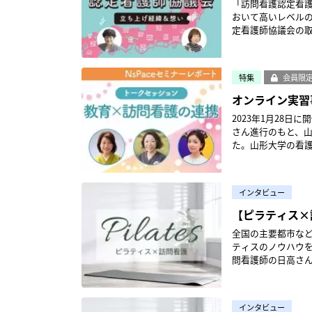
「訪問看護認定看
式会社CQOに就任
度が高いため、段
おいて高いレベル
看護ステーション
輩管理者から受けるO
定看護師協議会の
兼務。2020年よ
弊社のビジョン、
す。※本記事は20
を行う。福島 圭輔
要件を満たすための
りますので、最新情報をご確認ください。 ＜参考
ーション池上にてセ
看護管理者のマネ
認定看護師制度が
る。2020年にバッ
メントラダーとして構築しました。 篠田：20代後半か
特集
会員限
は別途行っていた
し、管理者や主任な
育成や評価を行う
師制度は2026年
オンライン実習
は、2023年5月の取材時点の情
従業員の資質向上
書により特定行為
を含め、「看護師の
情対応まで幅広い
2023年1月28
合、在宅・慢性期
いと思いますが、2
についても現在作成し
さん進行のもと、
関連）を学ぶ。 ○プロフィール大橋 奈美（おおはし なみ）さん／協議会代表理事看護学校卒業後、総合
えてください。 篠田： もともと2016年に日本看護協会がラダーを開発した目的は、病院と高齢者施設・
打ち合わせの様子 縦軸と横軸でフォローを充実させていく ─Off-JTとOJTとも関わりがあるのですね。
た。山形大学の看
病院等に勤務。20
訪問看護が地域完
篠田： はい、もち
教育と訪問看護が今後どう関
護のユニフォーム
にありました。ク
併せて行っています
ら、NsPace（
会話するなど、地
習得すべき「4つ
れらを「縦軸」と
師】松田 友美 さ
看護師としての姿勢
て目標を設定していました。 2023年の改定後の指標は「生涯学習
インタビュー
いった「横軸」の
問看護ステーション
＆現 監事看護学校
やニーズに合わせ
ています。いまが本格的に動き
さんフリーアナウン
【ピラティス×
り、2023年3月
続けるための羅針
理者を地域に派遣
本文中敬称略 オンライン実習で知識と考える力をつける 中村：川俣さんが管理者を務める「訪問看護ス
シングデイを開設
各自のライフイベ
全国の主要都市など
ありません。限ら
テーションにこ」が
在「これからの在
ています。キャリア視点が加わったと
ティスのノウハウを
に近い指導者が活
れたきっかけは、
を伝えており、講演依頼が絶えない。 
協会「助産実践能力
問看護師の日高さ
いる人材を活かし、
さい。 松田：コロナ禍で在宅看護実習をすべて中止せざるをえなくなり、川俣さんに藁にもすがる思い
問看護認定看護師協議会は
ルラダー（日本看護
いするとともに、簡単にで
訪問看護ステーシ
で、初めは実習の導入講義をお願いした
師協議会（以下、
（日本看護協会版）
＞【ピラティス×
にあります。とは
さや臨場感が伝わ
を目指して2009
られる「看護実践
護】ZEN PLACE のキャリア
規模ではありませ
し、スタッフの協
宅ケアのスペシャ
インタビュー
のクリニカルラダー