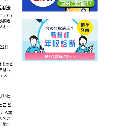
にて勤
いかと考
日
NSを
活用法
予定で
まし
イング創
となか
ピラティ
国展開を
技術を
か苦戦し
、協議会
訪問看
歩める
マッチす
り入れて
トです。
するこ
たこと
ション
人の力を
くださ
践能力
いです
んに接
ィスのイ
は「大
我々の
22日
うこと
されて
いと、
、経営基
す。ブロ
ーである
人を増
関わった
スタッ
り
のの、
護をして
はそのピ
い看護
か、と
ってい
んです
自身も
のように
だな」
テーシ
者の視
ティスの
げられる
うなって
できる
と思い
からは
ど、施策
活動を
勤務。病院
す。認
ラティ
う
して看
資格を
ーム内で
月15日
自身の
支援」
せられ
ーディン
時間とし
合わせて
護の場
たこと
ういっ
ィスの
えに囚
療養者の
指して
橋さん
護師に
卒から訪
律な介入
よい形を
ット
ました
のであ
きまし
離職に
んでか
なりま
りたい
れるよ
なかっ
る学生
このよ
した。
の教育
考えま
らえ