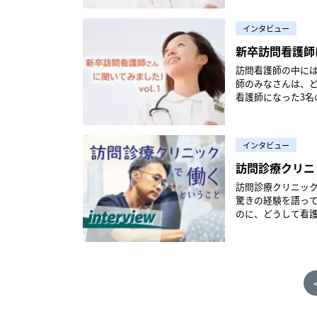
に過ごすには、質
際、どのように訪問看護に
うなしくみ自体を見直ししている最中です。
でも、在宅医療で
教える立場になっ
システムをつくっていきたいと考えています
す。 次のステップとしては、実際に在宅看護に関わりたい、訪問看護ステーションに就職したいという
て、時間を調整し
を開き、「私たち
をやる」というこ
「クリニカルラダ
んの「生活」を支
でしょうか？Aさん
集： NsPace編集部
人材を増やしていくことではないでしょう
ンバーから「ピラ
宣言もしました。 設立後も、訪問看護認定看護師がいない自治体には、直に出向いてその意義をご説明
くことが多いですね
インタビュー
日々の実践を反映
いなくても、「〇
の新卒者さんがど
で採用できる事業
ティススタジオがあったので、興
する…といった地道な活動もしましたね。 ―反
能な範囲内でピラティスの一部
力にそれぞれ①から
いけど練習をさぼ
いることを伝えるようにしています」 Bさん・訪問
新卒訪問看護師
いうのが多いと思
ってみると身体が
ね。協議会設立に
しかたですね。呼
に書いています。
ってもいいのかな
け止めます。そして、で
点では、新卒であ
する知識があるぶん、余計に楽しくな
いらないのでは？
ス、不規則な生活
訪問看護師の中に
ながら進めていくということができるんです
状を受け止めて、サポートするようにし
年「相手のできて
をはじめとしたフ
で、体幹やコアマ
指すところは地域
で行うのですが、この
師のみなさんは、ど
り、それを実践し
スの理念との相性が良い、という
することを大切に
制を構築して、新卒
がしっかりしてきたな」
です。しっかり対話して
吸練習 これを続けるだけで身体が温かくなってきますよ。利用者さんは疾患のことや将来のことなど、
看護師になった3名の方々にお話を伺いま
も採用しています
いことは『ダメ』
が考えている時に
田：訪問看護に従
のインストラクターコースも受講されたと
説明をされる姿勢
さまざまな不安を
問看護師の道を選ん
の実践で何をすべ
け入れてあげるんですよね。 医療現場では、問題にフォーカスして
まずは後輩の思い
かです。でも、コ
た。 私は通学してセミナーを受講しましたが、最近はオンラインや通学＋オンラインのハイブリッドコ
す。大橋さんも、
す。お話を聞きなが
ん・訪問看護歴6
頻度だったため、
必要になってきま
経験が少なかった
やりがいがあって楽
ースなど、自身のラ
そのときのことを教えてください。 大橋： そうなんで
体動作に支障がな
大学のサークル活
改善しました。 初期は毎日、3ヵ月を過ぎたら1週間ごとなど、入社歴が浅いほど評価の頻度は高くなっ
とも大事だと思うんです。 利用者さんには「できない」ことを理由に落ち
かけ、フィードバ
集：YOSCA医療・ヘルスケア ＊ ＊ ＊ ※本トークセッションと
マット通学コースの
インタビュー
も行っていたので
しまってうまく起
素敵だと思ったからです」 Bさん・訪問看護歴6年「利用者さんとゆっく
ています。「安全
うした自分の状態
者、先輩看護師の方は、
コール開催セミナーに関
スン見学や30時間
の上で最後に「や
ハビリに組み込んで
す。在宅看護学実
訪問診療クリニ
く、より丁寧に評
とても訪問看護に活きているなと感じて
に必要な環境、体制、心構えは？ 未経験の人が訪問看護ス
ト】vol.1 BC
トラインに立てました！ ―ZEN PLACEに転職しようと思ったのも、やはりピラ
を聞いて誰が訪問看護をやるん
盤の位置確認 図3：起き上がりの練習動作 夜眠れなくて眠剤を使っている利用者さんに、できるだけリ
護師に憧れを抱きま
成感を得られるようにしているんです。 ─「レベ
受け入れてほしい、ということですね。 そうで
何が必要なのでし
える～ ＞＞
しょうか？ そうですね。どんどんピラティスへの興味が増して、「ピラティスを看護の仕事に活かせな
訪問診療クリニック
も認定看護師も増
ラックスして穏や
さん・訪問看護歴7
ですが、なぜレベル1の教
ているのはまさに
りました。 Aさん「教育担当者や所長だけでは受け入れる側の負担も大きくなってしまうため、スタッフ
いかな」とインター
驚きの経験を語っていただきました。 なぜ文系四大
にはネガティブな
ろ、しっかり継続
者さんと向き合う
15～18％と、病
自分やダメな自分もい
全員で新卒を育てる気持ちが大切だと思い
そうですし、働き手で
のに、どうして看護師になったのか
だ！」と、すっか
ていただいたり、
の人がその人らし
応する力が求めら
験をすることもあ
が大切だと思いま
ダンスのトレーニ
内容や今後のキャ
と一緒に岐阜まで
もともと転職をしたき
なろうと思いました」 ご家族に訪問看護師という選択肢を加えたい、実際の訪問看護師
効力感」がなけれ
気付かず、心が疲
要ではないでしょうか」 Cさん「受け入れる側の心構えとして『できなくて当然
て、「もっと働く
校があったこともあり、
行ってもらいました（笑）。 野崎： そんなこともありましたね（笑
うしても治療が優
在宅医療・訪問看
つためにも、やはり
級的な部分もある
『新卒ウェルカム
んです。 特に急性期の病棟に勤めていると、「人が生きるか死ぬか」という命の瀬戸際のなかで看護を
は若い女性ばかりでは
99％は成功体験を
人らしい生活をしていける
方、共通点として
べての看護師に必
うこともしばしばあります。 看護師がまず自分の状態に気付き、発
だと考えます」 新卒だからこそ、いち早く技術を習得して少しでも先輩方に追いつきたいもの。技術取
しているので、感情
っと学校での成績
でも積極的に行政
ピラティス ―訪問時には、基本的に毎回ピラティスを取り入れているのでしょうか？ 利用者さんによっ
れます。 ひとりだちするまでの過程で困難に感じたことは？ では、実際に新卒から訪問看護師となって
な教育システムとして
裕を持つことがで
得のための体制に
したが、改めて振
にまず驚きました
「体制がないなら作る
てまちまちですね
感じた壁は何でしょ
教育体制として「
に対しても気持ち
う」（Cさん）といった声も聞かれました。 
して発散したいけ
たかもしれません。 そしてみなさんそうだと思いますが、実習期間中は課題が多すぎて眠れないの
とうございます。
のほうが積極的に
ん「一つひとつの
修も当然重要視し
くなるのではないでしょうか。 だからこそ、医療従事者にもっ
ある？ 最後に、新卒者が訪問看護に携わるメリット・デメリットを聞いてみました。Aさん メリット・
にピラティスが広まってほしいと思います。
参りました。でも目的がはっ
い」と思えませんから、こ
さんに対して可能な限りピラティ
でも、簡潔に必要
えていたときとは
ですし、ピラティ
さまざまな先輩看