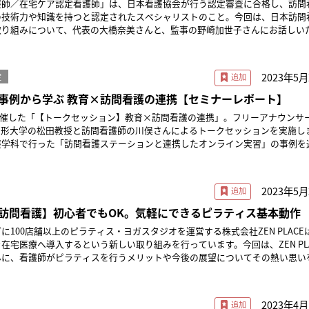
護師／在宅ケア認定看護師」は、日本看護協会が行う認定審査に合格し、訪問
。田中 麻奈美さん作業療法士歴21年、ソフィアメディに在籍して13年目とな
階的に作成しています。まずは、新任管理者を対象としたものから着手しまし
の技術力や知識を持つと認定されたスペシャリストのこと。今回は、日本訪問
で従事していたが、産休・育休を機にキャリアチェンジし、バックオフィスの
JTと、我々が作成するOff-JTが横軸で支援し、管理者を育成していきます。 また
取り組みについて、代表の大橋奈美さんと、監事の野崎加世子さんにお話しい
りQM推進グループに所属。スタッフ全般の育成プログラム作成、ラダー体制の
ミッションを達成するため、「管理者としてあるべき姿」の要件を挙げていま
23年7月に公開されたものです。法令や制度、関連ガイドラインは変更される
さん理学療法士歴20年ほど。ソフィアメディには2013年に入社し、東京都大
「6つの能力」を設定しています。「6つの能力」については、日本看護協会
＞ 新認定看護師制度への移行について2020年度から新
ラピストとして勤務。2016年分室であるステーション西馬込の主任セラピス
ジメントラダーを参考にし、そこから到達目標や具体的な基準と項目を加え、
誕生し、訪問看護認定看護師は「在宅ケア認定看護師」に名称変更。また、こ
クオフィスへ異動。2020年から1年間採用担当、2021年からQM推進グループ
2023年5
ら30代前半の経験の浅い若手管理者がスタッフの
定
特定行為研修（※）が認定看護師制度に取り込まれることになりました。旧認
ど、マネジメント層に対しての育成、研修などを担当。※本文中敬称略 ※本記事
のは、やはりハードルが高いものです。しかし、指定訪問看護事業所として、
度で教育終了予定です（認定審査は2029年度までで終了）。 ※看護師が医師に
事例から学ぶ 教育×訪問看護の連携【セミナーレポート】
報をもとに制作しています。 ラダーの浸透が難しい訪問看護業界 ─病棟
や研修の機会を確保する必要があり、新任管理者であっても育成・評価から事
（診療の補助）を行う場合に特に必要とされる研修。在宅ケア認定看護師を目
クリニカルラダー（日本看護協会版）」（JNAラダー）を見たことがある看
役割が求められます。ですから、まずは新任管理者層を重視して育成し、プロ
日に開催した「【トークセッション】教育×訪問看護の連携」。フリーアナウンサ
領域の特定行為（呼吸器、ろう孔管理、創傷管理、栄養及び水分管理に係る薬
023年6月にはクリニカルラダーに代わる新しい指標も示されました。違いに
ている最中です。管理者育成の全体最適化はこれからですね。 QM推進グループ
山形大学の松田教授と訪問看護師の川俣さんによるトークセッションを実施し
護学科で行った「訪問看護ステーションと連携したオンライン実習」の事例を
04年ハートフリーやすらぎ訪問看護ステーションに入職し、現在は常務理事。
結型のシームレスな看看連携を目指す上で、双方に共通する基準をつくるとい
ろん。QM推進グループではステーション支援の機能も持っており直接的なサ
わっていくべきかについて考えます。 ※約50分間のトークセッションか
を着て病棟に行けば病棟看護師に声をかけられ、近所を歩けば地元の方とフラ
リニカルラダーは看護師共通の評価システムで、実践能力を5レベルに分け、
。マネジメントスキルの高い管理者が寄り添って行うOJT体制を推進してい
ナースペース）がとくに注目してほしいポイントをピックアップしてお伝えします。 
域に密着している現役の訪問看護師でもある。現監事の野崎さん（当時代表）
の力」（意思決定を支える力／ニーズをとらえる力／協働する力／ケアする力
し、バックオフィスは、マニュアルを充実させる・研修を行う・システムを整
ん山形大学大学院医学系研究科看護学専攻 在宅看護学分野 教授川俣 沙織 さん
に感銘を受け、協議会へ。 野崎 加世子（のざき かよこ）さん／初代 協議会
2023年5
」をテーマにしており、変化する社会
フォローを行って、組織全体で新人管理者を支えるしくみを充実していきたい
連絡協議会 副会長訪問看護ステーションにこ 管理者【ファシリテーター】中
卒業後、総合病院に勤務。岐阜県看護協会訪問看護ステーションの立ち上げか
て、看護職が継続的な学習を主体的に取り組み、その能力の開発・維持・向上
出した、というタイミングですね。 「QM推進グループで経験値の高い管
サー。著名人のYouTubeチャンネル運営、著者インタビューなどを多数手が
訪問看護】初心者でもOK。気軽にできるピラティス基本動作
末に定年退職。ステーション連絡協議会の会長職を10年以上歴任。岐阜県内で初
盤として公開されました。看護職一人ひとりが看護職として活躍し続けるため
する」という支援方法もありますが、我々が目指しているのはそのようなかた
する、高山市内唯一の医療福祉アドバイザーに就任するなどパイオニア的な存
ントや価値観に応じて、仕事と生活の調和を図りながら自律的に学ぶことが求
に100店舗以上のピラティス・ヨガスタジオを運営する株式会社ZEN PLACE
れた人材でまわしていくのではなく、あくまでもステーションがあるそれぞれ
山形大学看護学科の在宅看護オンライン実習（以下「オンライン実習」） に
宅医療看護介護を考える会」の代表として活躍中。豊富な経験を基に訪問看護
いうイメージです。 ■看護師のラダーについて 2012年： 日本看護
在宅医療へ導入するという新しい取り組みを行っています。今回は、ZEN PLA
躍してくれるのが理想ではないかと考えています。地域の特性や属性などを理
松田先生からのお声がけだったと伺っています。依頼された経緯について教え
※文中敬称略 協議会の活動内容＆立ち上げ経緯 ―そもそも日本訪
習熟段階（クリニカルラダー）」を公表2016年： 日本看護協会「看護師の
んに、看護師がピラティスを行うメリットや今後の展望についてその熱い思い
地域に根差すステーションをつくる、というところを目指したいんです。 全国的に
、どんなことをしている団体なのでしょうか。 大橋： 日本訪問看護認定看護
協会版）」を公表2019年： 日本看護協会「病院看護管理者のマネジメント
きるピラティスの動作をご紹介いただきました。 これまでの記事はこちら＞
ョンの量と質の拡大が求められる中で、一番の課題となるのは管理者不足と、
んです。 川俣：協力させていただくからには、訪問看護の楽し
「協議会」）は、訪問看護認定看護師のネットワーク構築と、訪問看護全体の
」を公表2023年： 日本看護協会「看護師のまなびサポートブック」（看護
訪問看護】病棟看護師から訪問看護師へ転職したきっかけ＞＞【ピラティス×
いえ、弊社は既に「管理者をやったことがないからできない」という言い訳が
る内容にしたくて。私がただ講義をしても面白くないので、ステーション内で
年に誕生しました。「施設から在宅へ」という大きな流れがあるなかで、訪問看
能力」と、それに基づく学習項目、看護実践能力習熟段階も掲載）を公表※「
パス＆訪問時のピラティス活用法 日高 優（ひだか ゆう）2008年より急性
ん。全国にステーションを持つブランドとしてやるべきことは、そういった弱
力のもと、現場と学生さんをオンラインで繋いで「同行しているような実習」
2023年4月
リストである認定看護師は、重要な役割を担っています。認定看護師同士で情
（日本看護協会版）」に代わる指標参考：日本看護協会出版会「50年のあゆ