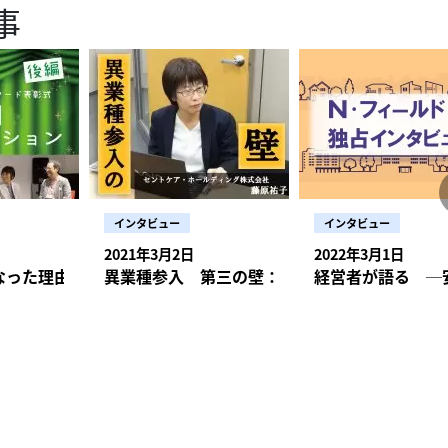
急性期での看護も楽しい面ややりがいがあり
、5年間病棟勤務を経験しました。呼吸器内科、血液内科など内科系混合病棟
事
ですが、「筋力低下の予防」や「歩行訓練」等の指示をいただいた際に、必要
応変に報告をしたり、手順を変更したりすることも困難に感じました。また、
試行錯誤しながらの整備・運用だと思いますが、どのよう
きピラティスを続け、利用者さんやご家族にも良い看護を提供し続けることを
コスト意識、訪問先のご自宅や外部連携でのマナーなど）。 デメリット・手
現場は、過去に派遣の仕事として訪問入浴をしたことがある程度。転職後の仕
男性看護師は私一人だったので、目立つというか、下手なことはできない（笑
化しましたか？ 野崎： はい、確実に変わっていますね。まず、困
利用者さんから「ピラティスを取り入れてほしい」と要望
必要なケアを行うことも難しかったです」 Bさん「できなかったことに注目
ろ3段階ですが、なにをもって「1」とするか
の紹介 ―ありがとうございま
で時間がかかり、ある程度自信をもって訪問できるまでは不安や劣等感を感じ
りできず、不安がありました。でも、最後は「自分がやりたいことをちゃんと
ましたが、男性が一人の環境は、なかなか肩身が狭かったです。 ふり返って思う
は、認定看護師が所属している事業所に依頼が来るようになりました。また、
を謳っているので、それを見て時々
信がなくなるというループから抜け出せなくなることがありました。自分の『
評価基準はあっても、評価者の経験や尺度によって変わってしまうことが課題
ィスをやったことがない看護師さん向けに、気軽にできる基本動作を教えてく
制によっては、ひとりで訪問する重圧、不安が大きい可能性がある。 Bさん メリ
わからない！」と思い、転職を決めて東京へ引っ越しました。 ピラティスを活用
験で価値観を固めてはいけないな、と。今でも心掛けています。 大学卒だから看
した際、認定看護師が中心となってまとめている姿を見たこともあり、地域包
はいらっしゃいます。ただ、まだ医療・介護領域で一般的ではないこともある
定してしまい、落ち込みやすくなっていました」 Cさん「看護技術、特に点滴
は目の前で実践の評価がしやすい環境ですが、訪問看護は同行しないと実践の
サイズをご紹介します。（1）ピラティスの胸式呼吸（2）ピラティスの骨盤
の生活や人生の一部に入り込むことができる。加えてもらえる。・医療者や支
。ZEN PLACEでは、同一のステーション
すごい良かったかというとそんなことは全然なかったし、職場でも家庭でも、
ていることを実感します。 大橋： 冒頭でも少し触れましたが、「訪問
ら「ピラティスを」とご要望をいただくことは少なく、こちらから働きかけて
にくく、技術の習得は大変苦労しました。コミュニケーションが元々苦手で、
です。評価者間での評価のバラツキが生じやすいことが課題と捉えており、整
ダウン ピラティスマットを使用しますが、なければヨガマット
ではないことを、利用者さんを通して気付ける。 デメリット・病院に就職し
学療法士、作業療法士等の色々な職種が在籍されていますが、職種間の連携に
や将来性を見すえ、総合的にその場での自分の価値観をアップデートさせるこ
要請は協議会に」という流れも定着しつつありますよ。例えば最近は大学との
を取り入れた際、介護保険の加算は取れるの
め、利用者さんとの会話に壁を感じることもありました。また、次の訪問まで
わゆる「ラベル付け」
が安定しにくいので、床の上で行うようにしまし
と、スピード感の違いに落ち込む。・新卒訪問看護師への偏見がまだある印象
ミングという5
エコーやVRの研究に協力しています。コロナ禍には、日本訪問看護財団から
べきなのか？と、緊急度合いの判断がつきづらいときも困難さを感じました」 技
ないということです。評価すること自体が目的ではなく、あくまでも自身の成
」とステーション内で情報交換をしています。また、訪問看護のみで入ってい
興味があった在宅系で、地域の人とかかわりながら経験が積めることを期待し
したいというご依頼をいただいたのですが、協議会のネットワークを活用して
しています。 ―リハビリの一環として、ピラティスも取り入れて
とながら、判断に間違いがないか、との不安を抱きやすいようです。そして、
価・自己研鑽のツールであり、共通の物差しとして活用していくものです。厳
の呼吸法は「胸式呼吸法」といいます。胸式呼吸は交感神経を優位にさせ、全
う看護師は少ないように思う。・キャリアが広がる印象がある（管理者、大学
リをしたほうが良いケースもありますし、逆にリハビリメインで入っている利
さんの自宅での限られた物品と限られた空間でサ
ました。日本財団から遺贈基金をいただいて「在宅看取りを実践できる訪問看
うした動きは強まっていて、最近はピ
返り面談をしていただきました」「オンコールは管理者の許可を得てから訪問
てしまう危険性もある。そうではなく、キャリア学習の支援、成長を促進につ
して血管収縮が起こり、血圧も上昇し、脈や呼吸も速くなります。また頭が冴
取得など）。 デメリット・スタッフのマンパワーが必要なケースが多い。・
が必要になった場合は、看護師が入ったほうが良いこともあります。多職種と
、病院では当たり前だと思っていたことが通じない世界でした。 また、患者さん
功績です。 野崎： 認定看護師の知識と経験、そして使命感をも
療従事者の方が増えていると感じています。病院内のリハビリに取り入れてい
っているよ、いいよ』と声掛けをしてもらえて、認めてくれるようなサポート
々の願いです。 やはり病院よりも訪問看護は個別性が強くなりま
くなるのも特徴的です。 床の上にあぐらをかいて、背筋を伸ばして顎
育のしかたやスタッフの関わり方・雰囲気、利用者さんの受け入れ幅などが異
い環境ですね。 ―職場の雰囲気としてはいかがでしょうか。 基本
対する考えや価値観が優先されるので、そこをはねのけると「もう来なくてい
議会としても誇れることですね。 大橋： 全国に信頼できる仲間がいるか
ちらもCさん）というように、その都度のフィードバックがあると新卒者は安
もって」というのはお客様視点だと思います。病院であればキュアの視点で判
うのですが、このとき正しい姿勢になることが大事です。背筋が伸びておらず
新卒からの訪問看護」は、乗り越えるべき課題があります
んな明るくて、職場内では笑顔や笑い声が絶えません。ピラティスが好きなメ
。実際、私もそう言われたことがありました。 ALSでずっと在宅療養されて
事業や取り組みができます。誠実な仲間たちに感謝です。 ―改めて、訪問看護
ますし、ピラティスの必要性を感じている医療従事者が増えているようで、う
インタビュー
インタビュー
看護は「生活」の視点をふまえた幅広いケアの視点が必要です。その人らしさ
窩部や胸郭が広がりにくいので、胸を広げて肋骨を閉じましょう。 呼吸をする際
いただいたかつての新卒者の方々も、現在では一人前の訪問看護師として立派
で仕事後にレッスンを受けに行くこともありますし、和気あいあいとした職場
が入った時です。ご家族がALSの患者さんであるご本人のために介護の会社
れる姿勢について教えてください。 大橋： 我々には、大変な場面でも逃
看護師のモチベーションとなるのが利用者さんや先輩看護師からの言葉です。
セスメントが重要となり、すべての看護師に高い能力が求められます。訪問看
下辺りに添えると胸の膨らみを意識しやすいです。息を吸うときは、胸の下辺
て新
2021年3月2日
2022年3月1日
価値観 ── たとえば酸素飽和度が1％でも下がったら困るなど ── が形成
の側に居続ける姿勢が求められると思います。しっかりとアセスメントをして
護】初心者でもOK。気軽にできるピラティ
しでなくても、先輩が自分を思ってくれているのがわかると、嬉しさを感じる
目の前のお客様のためにできることは何かを、さらに追い求めていく必要があ
いていく感じを、吐く際は手が中心に寄っていく感覚を持ち、肋骨が開閉され
卒者の悩みや課題に向き合う姿勢を示してみてはいかがでしょうか。 記事編集：NsPace編集部
スが多いのでしょうか。 そうですね。今もステーションの近くにある
、医療の正当性を主張して失敗しました。 「24時間対応なんて無理」と考
起こす
なった理由＆訪問看護の魅力【特別トークセッション 後編】
異業種参入 第三の壁：お客様獲得
経営者が語る ─
が認定看護師の存在意義ではないでしょうか。 野崎： 利用者と向き合う強さ
らお腹に力を入れへこませます。そのまま胸
に50日間ピラティスをしよう」というイベント（「50days challenge」
ルい人にはできないですし、真摯に向き合うことが大事だと思います。訪問看
E「【医療従事者向け】ピラティスインストラク
また、しばらく訪問していなかった利用者さんが『元気にしとるんか？』と気
なかった部分が「見える化」されたというのは、スタ
息を吸い、そのまま口から息を吐きだしましょう。 （2）ピラティスの骨盤矯
するスタジオは各所にあ
来的なビジョンとして、少ない人数でいかに業務を回していくかを考える必要
持たないとできませんが、そこが魅力でもありますね。 大橋： 全部引き受ける
/www.pilates-education.info/courses/healthcare2023/3/20閲覧
しかったです」 Cさん「利用者さんからの言葉では、何度もクレー
に大きいようです。訪問看護は病院と異なり、非常に主観的な評価に頼らざる
ョンや自宅の近くにあるスタジオに寄ってから帰ることが多いですね。オンラ
CTの導入も、業務効率化、残業ゼロへの有効な手段です。 訪問看護はやってみた
ね。覚悟があるから、よく勉強もする。病棟と違って対象者は全世代であり、
に『Cさんだったら、任せられるわ』と声をかけてもらえたことが印象に残っ
が、ラダーを元に指導者とスタッフが面談を行うことで、「どう伝えたらいい
と言われています。脚を組む、バッグをいつも同じ肩に掛けるなど、身体の重
らやることもあります。 人によっては朝ピラティスをしてから出勤し
対応は無理と考えている方。深夜に駆けつけることは、事業所の方針にもより
当にみんなよく勉強していると思います。野崎さんや私も、最近特定行為の研
葉では、『どうしたらCさんにとって良いのか分からない』といわれたとき、
の物差しがなかった」という悩みがある程度解決できたという意味に受け止め
盤は歪んでしまうと考えられます。特に看護師の場合はベッドに向かってかが
と思いますし、ZEN PLACEでは福利厚生として、月に2回までは業務時間内
たよりはずっと少ないとお伝えしたいです。実際に訪問看護ステーションに在
ることが伝わって嬉しかったですね。ほかにも『訪問するときに何が一番大切
われなかった部分」ともいえる頑張りや努力が、評価に繋がっているというこ
腰に負担がかかりやすく歪みも出やすいのでしょう。 骨盤の歪みは血行不良に
ても良いという制度があります。訪問にキャンセルがでた時に行くこともあり
す。 なぜ深夜の訪問をしなくてすむのか。私たち医療者は、
るべく可視化してお伝えするようにしています。「ストンと腑に落ちました」
同じテンション、声のトーンで訪問すること』と教えられたなど、数え切れな
管理者に対するマネジメントラダーの作成も開始されていますし、さらに改善
の原因にもなるため、まず行っていただきたい基本動作ですね。 反り腰の場合、
なことをあらかじめ予測し、日中できることでしっかり予防・対応します。ま
気づきを促す実践・指導ができた、と思えます。認定看護師は社会資源のひと
ント層の評価制度についてお伺いします。
るので、それを後ろに倒して元に戻す動作を行います。骨盤を立てることでお
を患者さんやご家族にもしっかり説明しています。そうすることで、患者さん
。全国に訪問看護認定看護師がいるので、壁
を感じることは変わらないでしょう。一方、前述の「困難に感じたこと」と同
看護のラダー＆評価制度 マネジメント層に残る課題への取り組み 執筆： 倉持 鎮
ィスでは寝ながら骨盤矯正を行います。 マット上で仰向けになり、膝を立
医療従事者は献身的に仕事をされている方が多い印象なので、自分のために何
減り、緊急連絡にも多くが電話対応ですむことになりました。 訪問診療が入ると
てもらいたいです。 新たな仲間たちとともにさらにパワーアップ ―