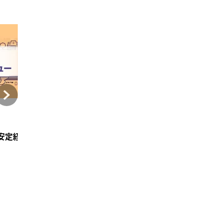
でした
な動作
時間が
目標と
技の獲
事内容
）。力仕
やす
やりた
多職種
できる
ととらえ
ださい
括ケア
せい
状況が
矯正
援者の
その時
組み込
人見知
備してい
た同期
ついて
とが必
協働案
待てる
があ
感染防
術
長のた
る利用
、訪問
迅速か
「週1回
しすぎる
身に血
・大学
用者さ
護師の
し、実際
ながる
えてきて
ステー
連携が
るケー
をされ
なる
いで
心感をも
断しやす
肩が内
ンバー
れしい
インタビュー
インタビュー
を総合
に仕事
でとて
を立ち上
また、直
護の特性
りに当
2025年5月20日
2021年6月1日
されてい
、諦めず
との声
ります
ている
安定経営のワケ─
第3回みんなの訪問看護アワード 投稿エピソードを
人と人との繋がりを大
）に同僚
護は、熱
にかけ
があり
を得ない
インレ
疾患も
ていま
のかわ
心を片側
ますが
修を修了
私のこと
ていま
んで作
でピラテ
籍され
か分か
とでは
ます
と言っ
いほどあ
してい
た、今
つなの
尻が少し
やご家族
様に、
かをする