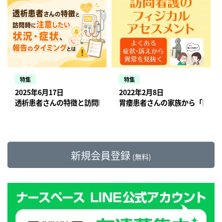
き、災害時にサービス提供を継続できるステ
お届けします。 「濃厚接触者にならない」感
り組まれている学習支援はありますか？ 岩
に新人を集めて研修をすることは難しいで
は拡充、前途多難なリハビリ型 介護施設での
域の強みを活かし合う「見える事例検討会」
ョンみのりでは、組織の中でも自分の役割を
ーションを1ヵ所でも増やす取り組みをして
染対策とは 東京都江戸川区を中心に全国に展
本：学習教育に関しては、社内の専門家によ
す。 そのため、学習はすべて学研メディカル
看取りをさらに推進、ACPの取り組み促す 診
とは（野花ヘルスプロモート 冨田昌秀） 住
見つけ、主体的に動ける人を採用していま
います。詳しくはこちらの取材記事をご覧く
開するWyL(ウィル)訪問看護ステーション。
るEラーニングを展開しています。こちらが
さんと一緒に開発したEラーニングで標準的
療報酬：オンライン化が加速する傾向に 緊急
民同士が支え合える環境づくりも、看護のひ
す。 手厚い福利厚生や、統括部長の小瀬古さ
ださい。 災害時対応を変えるためのチャレン
代表の岩本さんは、有志のメンバーと共に
その内容の例です。 ・精神看護の専門看護師
な学習ができる体制を組んでいます。このE
事態宣言後の2020年4月10日、情報通信機器
とつ ビュートゾルフ柏（千葉県柏市）では、
んの執筆された本の影響もあり、求人への問
ジ（ケアプロ株式会社 金坂宇将） 「災害時
「訪問看護事業者向け対応ガイド」を作成し
による「在宅ケアでの精神看護」 ・小児看護
ラーニングですべての理解や実践、心構えが
を用いた非対面の診療行為、いわゆるオンラ
地域住民を巻き込んでコミュニティカフェの
い合わせは多いそうです。そのため、電話で
個別支援計画」で利用者さんにも意識付けを
ました。 みなさんの訪問看護ステーションで
学における博士課程進学者による「在宅ケア
できるのかというと、そういうではありませ
イン診療について、医師の判断により「初診
運営をしています。カフェは住民がおしゃべ
の一次面接、同行訪問、対面面接と、入職前
愛知県にあるテンハート訪問看護ステーショ
も、発熱した利用者さんが新型コロナウイル
での小児看護」 ・家族支援の専門看護師によ
ん。インプットした学習は、「頭の片隅にま
から可能」とする時限措置を、厚生労働省が
りをしたり、ボランティアさんが昼食を作っ
にいくつか段階を設けてじっくりとマッチン
ンでは、愛知医科大学の下園美保子先生と共
ス感染症の可能性があった場合、どのように
る「在宅ケアでの家族支援」 ウィルでは社内
ず引き出しを作る」くらいのものだと考えて
発表しました。 2020年9月に開始予定だった
てくれたり、ご近所さんや小学生が遊びに来
グをしています。 訪問看護ステーションとし
同で「災害時個別支援計画」の作成をしてい
対応すべきか悩んだというケースがあったか
特集
特集
の専門家にコンサルテーションの依頼やウェ
います。 基本的に臨床における看護教育の中
オンライン服薬指導についても、上記と同様
たりなど、地域住民の居場所となっていま
て入職者に求めていることをあらかじめ伝え
ます。 作成のきっかけは「一般的な災害対策
もしれません。 岩本さんは、こうした在宅で
ブ上で地域に関係なくいつでも相談やディス
心はOJTなので、OJTを細かく分類→整理→
2025年6月17日
2022年2月8日
に4月から始まり、半年ほど前倒してのスタ
す。研究者でもある代表の吉江さんは、自治
ることで、ミスマッチを少なくしています。
マニュアルを利用して実施した災害訓練での
よく遭遇するケースに関してどう考え、どう
カッションが行えるしくみも整えています。
言語化して実践しています。 （OJT：On-
ートとなりました。これを機に、病院でも組
透析患者さんの特徴と訪問時に注意したい状況・症状、報告のタ
胃瘻患者さんの家族から「口か
体とも協力した地域支援事業として通いの場
みのりでは、どんな人を採用しているのでし
失敗」だと、管理者の佐渡本さんは語りま
対処したら良いかの情報を発信しています。
実際に現場に一緒に出かけて、看護実践につ
the-Job Training、現場教育のこと) ―どのよ
織的なオンライン化が進んでいくと思われま
の運営を始めました。「訪問看護ステーショ
ょうか？厳しく、優しく、人と向き合う採用
す。利用者さんの個別性が高く、いかに現実
詳しくはこちらの取材記事をご覧ください。
いて迷っていることの支援することもありま
うにOJTを実践されているんですか？ 岩本：
す。 では、オンライン化で訪問看護へはどの
ンという形で立ち上げたのですが、どうして
についてを伺いました。詳しくはこちらの取
に即していないかを実感したそうです。 そこ
コロナ禍で、利用者さんが発熱したら訪問す
す。 WyL株式会社 代表取締役 / ウィル訪問看
訪問看護のOJTでは同行訪問が基本ですが、
ような影響はあるのでしょうか？ 2020年の診
も基本自宅にいて、外出しないという方が対
材記事をご覧ください。 向き合い、選ぶ採用
で下園先生に相談したところ、利用者さんに
るべきか？（WyL訪問看護ステーション 岩
護ステーション江戸川 所長 / 看護師・保健
実はこの同行訪問について言及している教育
療報酬改訂では「退院時共同支援料」につい
象になってしまいます。元気に外を歩いてい
（訪問看護ステーションみのり 進あすか、
個別に災害支援計画を作ってみてはどうかと
本大希） コロナ禍でも利用者数アップの秘訣
師・在宅看護専門看護師 岩本大希 ドラマ
プログラムは多くありません。私たちはこの
て、オンラインでの退院調整カンファレンス
る人とは仕事上でお会いする機会がないです
訪問看護ステーションみのり奈良 小瀬古信
いう話に至りました。 個別に支援計画を作成
全国に展開するリカバリー訪問看護ステーシ
新規会員登録
『ナースマン』に影響を受け、「最も患者さ
(無料)
同行訪問についても、5つのステップに分け
にて、やむを得ない場合以外でも算定するこ
よね。そこをなんとかしたいと思いました」
幸） ファンを獲得し多様な看護師を採用 東
することで、災害時に利用者さんが焦らず行
ョン。 コロナ禍に１人で悩む利用者さんを救
んに近い存在」として医療に関わりたいと思
て考えています。 ステップ1：ケアの見学 ス
とが可能になりました。 新型コロナウイルス
と語ります。住民と看護師が持ちつ持たれつ
京都江戸川区を中心に全国に展開するWyL(ウ
動できるだけでなく、普段の生活でも災害に
うため「こういった時期だからこそ、訪問看
い、看護師になることを決意。2016年4月に
テップ2：先輩の真似をして一部やってみる
感染症の影響で、病棟への立入を厳しく制限
の関係をつくることを目指し、また、住民同
ィル)訪問看護ステーションでは、多様なバッ
対して準備する行動変容が見られたそうで
護に行こう」と伝えていると代表の大河原さ
WyL株式会社を創立し、直営で2店舗、関連
ステップ3：そのケアについて一通り自分で
している病院も多いため、オンラインでの退
士が支え合える環境づくりも看護のひとつと
クグラウンドを持ったスタッフの採用をして
す。 災害が発生した際は、限られた時間とマ
んは言います。 新型コロナウイルス感染症の
会社でフランチャイズ4店舗を運営。(2020年
やってみる ステップ4：ケアマネジャーや医
院調整カンファレンスがますます増えていく
考えて運営をされています。開設にあたって
います。 「『本当にすべてをこなせるジェネ
ンパワーの中で、何人もの人が連絡や訪問を
影響で、多くの訪問看護ステーションで収益
12月現在)「全ての人に“家に帰る”選択肢を」
師への報告連絡相談を実施する ステップ5：
かもしれません。 また、オンライン診療にお
は地縁のある柏市役所のOBさんから、ボラン
ラリストって存在するのだろうか』と疑問に
するなど、無駄な動きをしているのが現実で
が下がっている中、リカバリーでは20％ほど
を理念に掲げ、小児、精神、神経難病、困難
長期的な予測のもと、この数週間過ごせるか
ける「D to P with N」モデルについても検討
ティアの核になってくれそうな人を紹介して
思います」と代表取締役の岩本さんは語りま
す。 在宅医療の連携ツールとしても、この災
利用者が増えたそうです。 直接会いにいくの
な社会的な背景があるなど、在宅療養の中で