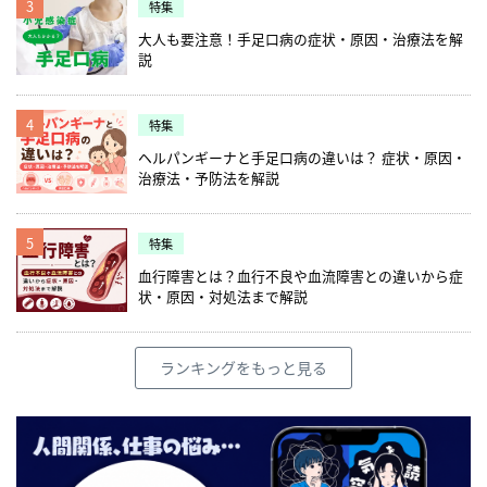
3
特集
究科博士前期課程修了。「ジェロントロジス
とも組織のメリットになります。地域で多職
いのが災害です。これを機に、ステーション
ではの視点で対策 愛知県名古屋市にあるテン
ト」のコンサルタント・マーケッターとし
種や住民で集まる会が盛り上がりを見せてい
の災害対策について見直してみてはいかがで
大人も要注意！手足口病の症状・原因・治療法を解
ハート訪問看護ステーション。管理者の佐渡
て、シニア案件に数多く参画。日本応用老年
る今、そういった会や地域の活動に参加する
しょうか。
説
本さんは、感染管理認定看護師の資格を持っ
学会常任理事、日本市民安全学会常任理事を
ことで、顔が見える関係になることができま
ています。 一番重要なのは「全滅しない対策
務め、リサーチ・コンサルティングとして、
す。詳しくはこちらの取材記事をご覧くださ
をすること」と佐渡本さんは言います。仮に
大手不動産企業新規商業施設戦略／大手GMS
い。地域に選ばれる訪問看護ステーションに
スタッフ全員が濃厚接触者になってしまった
4
特集
のシニア向け売り場企画／大手百貨店の高齢
なる（牧田総合病院 地域支えあいセンタ
場合、2週間は訪問看護業務が停止になって
者向けサービス・婦人服企画等を多数行う。
ヘルパンギーナと手足口病の違いは？ 症状・原因・
ー 澤登久雄） こうした関わりで地域からの
しまうからです。 そのためには、適切な対策
活動にはNHK 総合 「首都圏情報ネタド
治療法・予防法を解説
信頼度もアップし、地域に根付いたステーシ
が必要になります。発熱者の訪問に個人防護
リ！」出演、「新シニア市場攻略のカギはモ
ョンになっていくのではないでしょうか。保
具を身に付けて対応することもあると思いま
ラトリアムおじさんだ！」（ダイヤモンド
険サービス以外に地域での活動がしたい方の
すが、つい見落としがちになるのは「個人防
社）編著他、企業・自治体での講演多数。 採
ヒントになれば幸いです。
5
特集
護具を外す時」だそうです。 在宅の現場では
用と定着についてもっと知りたい方は、こち
清潔管理の限界があるかもしれませんが、個
血行障害とは？血行不良や血流障害との違いから症
らの特集記事をご覧ください。
人防護具を身につけていても、対応に不備が
状・原因・対処法まで解説
あるとウイルスが付着してしまう可能性があ
ります。 感染管理認定看護師ならではの新型
コロナウイルス感染症への具体的な感染管理
ランキングをもっと見る
アドバイスについて、詳しくはこちらの取材
記事をご覧ください。 感染管理認定看護師に
聞く、新型コロナの感染対策(テンハート訪問
看護ステーション 佐渡本琢也) どの訪問看
護ステーションも、苦しい状況の中で訪問し
続けてくださっていると思います。この特集