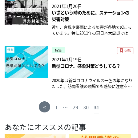
方かと思います。 ウィルで人気の「交換留学
代前半ぐらいまでの若手、中堅の看護師が訪
す。訪問系サービスでは「委員会の開催」、
ちます。冨田さんは、病床数が減り病院の受
問看護ステーションも、少なくないのではな
2021年1月20日
制度」とは？ 岩本： 私たちは全国に7拠点あ
問看護に来るのはやはり勇気がいることです
「指針の整備」、「研修の実施」、「訓練
け皿が少なくなる中、在宅メインの生活を実
いでしょうか。 採用面接の時点で見極めや、
いざという時のために。ステーションの
りますが、地域が違うとやはりチームの強
が、実際に現場に出ている先輩方に聞けば、
（シミュレーシ ョン）の実施」等の取り組み
現するためには多職種連携が必要と考え「見
入職後の適切なフォロー体制が求められてい
み、運営スタイル、利用者属性の偏りなどが
災害対策
「やる気があるならためらわずにやるべき」
が義務付けられる予定です。 新型コロナウイ
える事例検討会」を開始しました。「名刺交
ます。 ほかの訪問看護ステーションでは、採
異なります。そうすると非常にバリエーショ
という声の方が多いです。 ー若手の看護師さ
ルスの影響から、病院のように、どの訪問看
換したらネットワークが広がった気になるこ
用の際にどんなポイントを見ており、スタッ
近年、台風や豪雨による災害が各地で起こっ
ンがあって面白いです。 そこに実際に出かけ
んをどのように採用されているんですか？ 岩
護ステーションにも「感染対策委員会」のよ
ともあると思うんですが、名刺交換した人が
フ定着に対してどんな工夫を行っているので
ています。特に2011年の東日本大震災では、
て、他のチームの実践や運営を体験して戻っ
本： 採用に関しては、「ウィル」というブラ
うな委員会活動が取り入れられていくことに
どんな気持ちで利用者さんと関わっている
しょうか？特集にまとめました。 人材紹介に
災害対策の重要性を身をもって感じた方が多
てくるのが交換留学生制度です。 この交換留
ンドの形成だけでなく、ウェブ上の露出、フ
なりそうです。 加えて、災害時でも安定的・
か、知る機会はなかなかありません」野花ヘ
頼らない採用戦略 セントケア ・グループで
いのではないでしょうか。 もし訪問先で地震
学制度は、ラダーが一定以上になった看護師
ァンの形成、そのファンとコンタクトをとっ
継続的にサービスを提供できる体制を整える
ルスプロモート代表の冨田昌秀さんは語りま
は全国に100ヵ所近い訪問看護ステーション
が起こった時、どう行動したらよいか、あな
特集
に対し、すべて法人側で費用を負担し、研修
た後の行動に至る部分まで、細かに設計して
ことも、介護サービス全体で義務化される予
す。「見える事例検討会」は医療面に偏りが
を展開しています。 現在は人材紹介会社はで
たのステーションには指針がありますか？ こ
2021年1月19日
として行っています。。留学といっても長い
います。 これらをグループ全体で活用してい
定です。近年台風や大雪等の被害が増えてい
ちな医療者の視点に対し、ケアマネジャーな
きるだけ利用せず、ホームページ、各種
れから起こりうる首都直下型地震などの災害
期間ではなくて1泊2日から長くて1週間程度
新型コロナ、感染対策どうしてる？
くことで、他の地域でもホームページから見
ますが、新型コロナウイルス感染症も、その
ど他の職種は社会面や経済面など異なった切
SNS、社員紹介制度にて採用活動をされてい
に、訪問看護ステーションはどう備えていく
です。 これはとても有効で、ずっと同じチー
学者が来て、その見学者が働きたいと思える
ような災害の1つとも捉えられます。 ステー
り口で事例を見てくれるため、お互いを補い
ます。ターゲット層に応じた方法で情報発信
と良いのか、特集にまとめました。 「ホーム
ムにいて先輩側になってくると、相談できる
ような採用支援を行っています。 若手訪問看
ションの災害時の動きを見直す機会になりそ
合う関係性に気づくことができます。また、
をすることで、採用に結びついているようで
ケア防災ラボ」で地域に貢献 都内で展開する
2020年は新型コロナウイルス一色の年になり
相手もだんだん減ってきます。どうやって後
護師の教育制度 岩本： 訪問看護に初めて従
うです。また、テレビ電話等を活用しての会
自分の事業所はこんな思いで訪問看護をして
す。 「自社アピールを前面に出しすぎるのは
ケアプロ訪問看護ステーションでは、DMAT
ました。訪問看護の現場でも感染に注意を払
輩や周りの人たちを支援していくといいの
事する看護師がほとんどなので、導入として
議開催が認められるようになります。 従来の
います、と地域の方々に知ってもらう場にも
良くないかと思っていたのですが、ダイレク
の経験があるスタッフと災害看護専門看護師
い、気を張った対応を迫られていたのではな
か、思い詰めて悩みがちになりってしまいま
・訪問看護がどのように行われるのか ・どう
退院調整カンファレンスやサービス担当者会
なり、交流だけでなく事業所のPRにも繋がり
トに伝えないとわからない部分もある」と訪
の資格を持ったスタッフが中心となり、「ホ
いでしょうか。 2021年を迎えてもなお全国的
す。 そうした時に隣のチームに行って同じよ
考えていくべきなのか ・私たちが提供する看
議は、談話室や自宅に多くの人が集まるた
ます。それ以外にも、NOBANASIDE CAFEと
問看護部門の統括部長、藤原さんは採用活動
ームケア防災ラボ」を運営しています。 「地
に感染拡大し、中核都市だけでなく、地方に
<
うな立場の人とディスカッションする、ある
1
…
29
30
31
護にはどういう価値があるのか について、き
め、いわゆる「密」になりやすい状況です。
いうカフェ運営、地域の見守りネットワーク
について語ります。 具体的な採用施策や、ご
域を支えるケアスタッフが災害対策に取り組
も感染の魔の手が迫っています。 そんな中、
いはこんなやり方があるのかと感じて帰って
ちんと理解してもらいます。 学習期間として
密を避けるためにも、オンライン会議の推進
「みま〜も」の活動など、幅広く活動してい
自身が入職に至った経緯を伺いました。詳し
むことは、発災後の地域資源を守っていくと
積極的に対策に乗り出している訪問看護ステ
来る。これは暗黙知のシェアと呼ばれます
は3ヶ月から半年ぐらいを最初のステップと
が今回の改定で明文化されることになりそう
ます。地域に出ていくことで、普段の訪問看
くはこちらの取材記事をご覧ください。 異業
いう視点でも効果的である」と在宅医療事業
ーションがあります。今回は、感染対策マニ
が、そういった体験をして帰ってきます。 ち
して、標準的な学習の期間としています。た
あなたにオススメの記事
です。詳しくはこちらのコラムをご覧くださ
護だけでは繋がれないような方と繋がること
種参入 第一の壁：採用（セントケア・ホー
部長の金坂さんは話します。 ホームケア防災
ュアルの作成やテレワークの導入など、さま
なみにこれは余談ですが、一番人気の交換留
だし、私たちは沖縄、福岡、一関など地方に
い。 関連記事：令和3年介護報酬改定ピック
もでき、自然とファンが生まれるのです。詳
ルディング株式会社 藤原祐子） 採用の時点
ラボでは、情報発信や勉強会を定期的に開
ざまな対応をしているステーションを特集で
学先は沖縄です(笑) ―そのほかに、社内で取
も拠点があるため、新人が入った時に1か所
アップ 【訪問看護ステーション】重度者対応
しくはこちらの取材記事をご覧ください。地
で見極めを 精神科特化型の訪問看護ステーシ