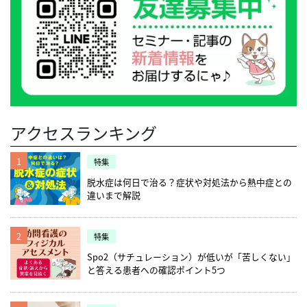
という看護過程を頭の中で回してみる ステッ
されています。 D（Doctor：医師）と、
もらい、運営の手伝いをしてもらっているそ
す。 多くの病棟を経験したとしても、全てが
害時個別支援計画は今後広く利用されるよう
ではなく電話での営業に切り替えるなど、営
も受け皿の少ない利用者を中心に訪問看護事
プ5まで1人でできて、初めて単独で訪問がで
N（Nurse：看護師）といるP（Patient：患
うです。住民の方との繋がりでネットワーク
できる看護師というのはほとんどおらず、経
になるかもしれません。 もしもに対応でき
業方法を工夫することで、順調に収益も伸ば
業を展開している。 インタビューをした人
きるのではないかと考え、このOJTの5ステッ
者）をスマートフォンやPC等で繋ぎ、オンラ
を拡大することが、地域との接点を持つため
験や強みは人それぞれです。だからこそ、多
る！災害時支援計画（テンハート訪問看護ス
すことに成功されています。具体的なコロナ
シニアライフデザイン 堀内裕子 桜美林大学
プを自立へのステップとしています。ですの
インで診察をするモデルのことです。 今後、
の鍵になるようです。詳しくはこちらの取材
様な経歴のスタッフを採用し、お互いの経験
テーション 佐渡本琢也） 高齢者こそ災害準
禍での営業方法やステーションの方針決定等
大学院老年学研究科博士前期課程修了。「ジ
で、皆さんがやっていることと基本的には変
訪問看護師には具体的にどんなことが求めら
記事をご覧ください。研究を飛び越えて、魅
を活かしながらチームを強化していけるので
備を 東京都健康長寿医療センター研究所の涌
について、詳しくはこちらの取材記事をご覧
ェロントロジスト」のコンサルタント・マー
わりはないですが、私たちなりに細かく分類
れるのでしょうか、詳しくはこちらのコラム
せる強み（ビュートゾルフ柏 吉江悟） 地
す。 また「ウィル」というブランド形成やメ
井智子先生は、高齢者にとっての災害準備の
ください。 牛丼チェーンを見習って、訪問看
ケッターとして、シニア案件に数多く参画。
→整理→言語化をしています。 新人に合わせ
をご覧ください。 2020年、医療現場のオンラ
域に出ることが看護師のモチベーションにも
ディア露出などを綿密な設計の上で行い、フ
必要性を訴えています。 高齢者は、災害発生
護をメジャーに！（リカバリーインターナシ
日本応用老年学会常任理事、日本市民安全学
て上手くアレンジをすることで、どのステー
イン化で訪問看護はどう変わる？徹底解説 新
繋がる 「元気なころから訪問看護ステーショ
ァンを獲得し、仲間を増やしているそうで
直後から72時間後までは、体力的・精神的な
ョナル株式会社 大河原峻） ICTを活用した
会常任理事を務め、リサーチ・コンサルティ
ションでも標準的なステップが踏めるよう、
型コロナウイルス感染症の今後の状況によっ
ンの看護師が関わっていれば、利用者さんと
す。詳しくはこちらの取材記事をご覧くださ
理由で避難が遅れてしまうと言われていま
テレワークの導入 東京都で展開するケアプロ
ングとして、大手不動産企業新規商業施設戦
再現性のある制度にしています。 WyL株式会
て、診療報酬と介護報酬の動向も流動的に変
しても安心できるし、例えば看取りの時期も
い。 なぜ、若手の看護師が集まり、定着する
す。また、災害発生後72時間以降は、避難所
訪問看護ステーション。 緊急事態宣言の時
アクセスランキング
略／大手GMSのシニア向け売り場企画／大手
社 代表取締役 / ウィル訪問看護ステーション
わっていくかもしれません。新型コロナで制
本人自身では思いを表出できなくなったとし
のか？（WyL訪問看護ステーション 岩本大
などの生活環境への変化に耐えられず、身体
は、情報がまだ少なく何をどうすべきか対応
百貨店の高齢者向けサービス・婦人服企画等
江戸川 所長 / 看護師・保健師・在宅看護専門
度的に進んだ面もありますが、一刻も早い収
ても、その方の生き方を支えていけると思う
希） どんなステーションにするため、どんな
機能や認知機能の低下が起こるリスクがあり
が難しかったと、在宅医療事業部長の金坂さ
を多数行う。活動にはNHK 総合 「首都圏情報
看護師 岩本大希 ドラマ『ナースマン』に影
束を願うばかりです。
んです」牧田総合病院（東京都大田区）の地
人材を求め、どんな採用戦略を取るのか。改
1
ます。 そこで、災害発生前の対策を充実させ
特集
んは話します。 一方、状況が整理できてくる
ネタドリ！」出演、「新シニア市場攻略のカ
響を受け、「最も患者さんに近い存在」とし
域ささえあいセンター長の澤登久雄さんは言
めて考えると、ステーションの色がより浮き
ることで、高齢者自らが、災害時に生き残る
と、電子カルテの利用やGoogleカレンダーで
ギはモラトリアムおじさんだ！」（ダイヤモ
脱水症は何日で治る？症状や対処法から熱中症との
て医療に関わりたいと思い、看護師になるこ
います。澤登さんは、前述の「みま〜も」の
出てくるかもしれません。 転職者のリアルな
可能性を広げることができるそうです。 高齢
のスケジュール管理など、元々ICTを活用し
ンド社）編著他、企業・自治体での講演多
違いまで解説
とを決意。2016年4月にWyL株式会社を創立
立ち上げに携わった第一人者です。今では大
声をもっと聞きいてみたいという方は、訪問
者の防災準備あるあるや、今日からできるプ
ていたことで、対応がスムーズに進んだそう
数。
し、直営で2店舗、関連会社でフランチャイ
田区以外にも広がり、高齢者の見守りネット
看護に飛び込みたい看護師を応援するホーム
チ避難準備について、涌井先生が解説してい
です。 現在でもテレワークの導入や可能なス
ズ4店舗を運営。(2020年12月現在)「全ての人
ワークを各所で展開しつつあります。「み
ケアラインのホームページをぜひご覧くださ
ます。詳しくはこちらのコラムをご覧くださ
タッフには直行直帰をしてもらうことで、ス
に“家に帰る”選択肢を」を理念に掲げ、小
2
ま〜も」にも看護師をはじめとした専門職が
特集
い。 参考：公益社団法人日本看護協会広報
い。 高齢者にとっての災害対策（東京都健康
タッフ同士の接触を最小限にするような工夫
児、精神、神経難病、困難な社会的な背景が
関わっており、地域の元気な高齢者と共に活
部 2020年3月30日ニュースリリース
長寿医療センター研究所 涌井智子） 異なる
をされています。 テレワーク導入等の具体的
Spo2（サチュレーション）が低いが「苦しくない」
あるなど、在宅療養の中でも受け皿の少ない
動することでモチベーションの向上にも繋が
支援ニーズへの対応と地域コミュニティ 今日
な新型コロナウイルス対応について、詳しく
と答える患者への確認ポイント5つ
利用者を中心に訪問看護事業を展開してい
っているそうです。地域の活動で出会った住
からできるプチ災害準備（東京都健康長寿医
はこちらの取材記事をご覧ください。 災害時
る。 インタビューをした人 シニアライフデ
民の方が、何かあった時に「この訪問看護ス
療センター研究所 涌井智子） ついつい後回
対応を変えるためのチャレンジ（ケアプロ株
ザイン 堀内裕子 桜美林大学大学院老年学研
テーションを選びたい」と思ってもらえるこ
しにしがちですが、いつ起きてもおかしくな
式会社 金坂宇将） 感染管理認定看護師なら