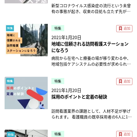
前の患者さんに対して良いケアを直接行っ
ため、24時間365日営業を基本としていま
新型コロナウイルス感染症の流行という未曾
た」というのは対個人への影響です。このラ
す。病院では、看護師は夜勤がつきものです
有の事態が起き、収束の目処も立たず先が見
ダーが上がってくると、 ・この患者さんに関
が、夜勤の主戦力となっているのは基本的に
えにくい状況になっています。 病院から足が
わっている家族 ・近隣の住民 ・キーパーソ
20代～30代の看護師です。 訪問看護も同様
遠のいてしまう患者も増えており、その影響
ン ・関わる多職種 ・地域全体 に対して、自
で、家庭のある40代～50代の先輩看護師を中
もあり初診でのオンライン診療が特例的に許
特集
分自身の看護がどこまで影響を及ぼすつもり
心としたチームでは、どうしても夜間や土日
可されるなど、診療報酬にも影響が出ていま
2021年1月20日
で介入や行動ができるか、あるいは実際に影
にスタッフ全員が都合つかないケースが発生
す。 また、今年2021年の春には介護報酬の改
地域に信頼される訪問看護ステーション
響を及ぼすことができるかと考えられるよう
します。若手を中心にチームを組みますが、
定が控えており、こちらも新型コロナウイル
になろう
になっていきます。 ■組織への影響範囲 「自
もちろんチーム内にはベテランの先輩看護師
スの影響を受けた改定内容になりそうです。
分自身がとにかく勉強できて、成長できて、
も必要です。チームとしてのバランスを最も
今回のコロナ禍で、診療報酬と介護報酬はど
病院から在宅へと療養の場が移り変わる中、
熟達できればいい」と個人で完結しているな
重視していますね。 ―「チームとしてのバラ
う変わるのでしょうか。報酬改定についての
地域包括ケアシステムの必要性が求められて
らばラダーはまだ低いです。 ・同僚の人にも
ンス」とは？ 岩本： 色々な病棟を経験した
コラム記事について特集していきます。 ※本
います。その一端を担っているのが、訪問看
自分が得意で相手が苦手な部分であればサポ
方は、幅広い疾患を持つ利用者さんに対して
記事は2021年1月に公開されたものです。 法
護ステーションです。そんな中、「もっと地
ートしよう ・後輩が入ってきたら先輩として
網羅的に対応できる、ジェネラリストである
令や制度、関連ガイドラインは変更される場
域に貢献したいけど、どんなことをすればい
特集
サポートをしよう ・新人が入ってきたら自分
場合が多いと思います。ただし、私はいつも
合がありますので、最新情報をご確認くださ
いかわからない」という方もいるのではない
2021年1月20日
が新人を支える先輩を支えよう ・先輩として
「本当にすべてをこなせるジェネラリストっ
い。 介護報酬：感染症対策の義務化へ 今年4
でしょうか。この特集では、コミュニティカ
採用のポイントと定着の秘訣
そのしくみ全体を支えよう とチーム全体や複
て存在するのだろうか」と疑問に思います。
月、令和3年度の介護報酬改定が予定されて
フェの運営や見守りネットワークを構築を通
数のチームに影響範囲を広げられるようにな
すべての病棟を経験した看護師はおそらくい
います。厚生労働省の社会保障審議会では、
して地域で活躍するステーションにスポット
ると、ラダーが上がって行きます。 これは病
なくて、そうなるといくつかの病棟を経験し
今回の介護報酬改定の基本的な考え方として
ライトを当ててご紹介します。 「見える事
訪問看護業界の課題として、人材不足が挙げ
院のラダーで言えば、新人看護師からプリセ
つつも、やはり経験してきたことには偏りが
「感染症者災害への対応力強化が求められる
例検討会」で地域力の底上げに貢献 木のよう
られます。 看護職員の既卒採用者の6人に1人
プターになり、リーダーといった役割を持
ある。偏りがあるからこそ、色々な経歴を持
中での改定」を冒頭に記載しています。 今回
に伸びる地図が、カラフルに描かれたホワイ
は、再就職後、採用年度内に退職していると
ち、主任→師長→看護部長といったように、
った看護師が集まることで、組み合わせでチ
の改定で介護サービス全体に義務付けられる
トボード。「見え検マップ」と呼ばれるこの
言われています。 せっかく採用したけれど、
影響範囲が広がっていくのと似たような考え
ームが強くなると私たちは考えています。 30
予定となっているのが、感染症対策の強化で
地図は、課題解決の糸口を見つけるのに役立
すぐ退職されてしまったという経験がある訪
特集