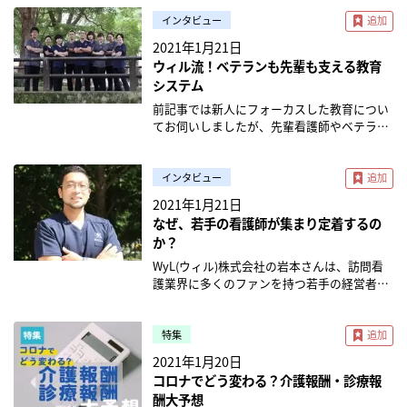
インタビュー
2021年1月21日
ウィル流！ベテランも先輩も支える教育
システム
前記事では新人にフォーカスした教育につい
てお伺いしましたが、先輩看護師やベテラン
看護師の訪問看護キャリアをしっかり支援す
る教育制度もあります。 キャリアを長い目で
見て、背中を押してくれる「看護ラダー」や
インタビュー
「交換留学」はどんなものなのでしょうか。
2021年1月21日
岩本さんに、引き続きお話を伺っていきま
なぜ、若手の看護師が集まり定着するの
す。 独自の教育プログラム 岩本： 多くの臨
か？
床現場で基本とされているベナーの「臨床看
護実践における５つの能力レベル」と、訪問
WyL(ウィル)株式会社の岩本さんは、訪問看
看護師して私たちが必要だと考えている要素
護業界に多くのファンを持つ若手の経営者で
を掛け合わせて、5段階のラダーを作ってい
す。 ベテラン中心のステーションが多い中
ます。 まず、どんなに病院で経験がある方で
で、ウィルでは若手看護師がステーションを
あっても訪問看護が初めてであれば、ラダー
支えているそうです。 「やる気があるならた
特集
１から始まります。 ラダーの考え方は、タス
めらわずに、若手からでも訪問看護はやるべ
2021年1月20日
クベースではなく、「個人と組織の2軸に対
き」を裏付ける採用、教育方針とはどんなも
コロナでどう変わる？介護報酬・診療報
する影響範囲」と考えていただくとわかりや
のでしょうか。 スタッフの構成 岩本： 私た
酬大予想
すいと思います。 ■個人への影響範囲 「目の
ちの利用者さんは医療依存度が高い方が多い