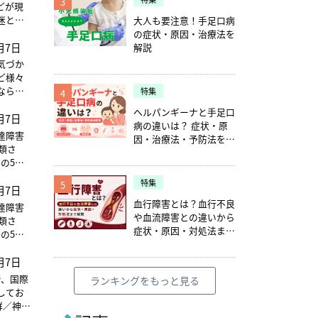
3
いほど
どが現
迷とい
大人も要注意！手足口病
なる日
がみられ
の症状・原因・治療法を
れる終末
月7日
解説
重ねな
妄
気づか
は患者
ど様々
ならず
特集
4
動療法、
ヘルパンギーナと手足口
した生
月7日
病の違いは？ 症状・原
達障害
因・治療法・予防法を解
説
の5つ
特集
5
月7日
クトラ
同じ意味
血行障害とは？血行不良
達障害
や血流障害との違いから
症状・原因・対処法まで
の5つ
解説
月7日
クトラ
同じ意味
で、国際
ランキングをもっと見る
してお
達症群／神経