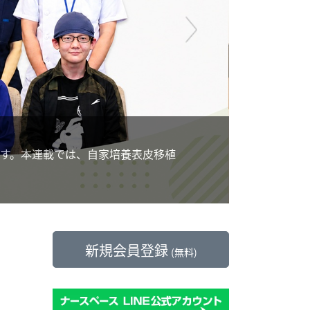
学校だけ
コラム
不登校支援において
、自家培養表皮移植
師が果たすケアマネ
新規会員登録
(無料)