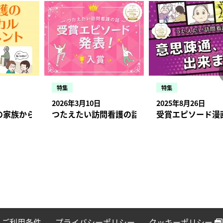
特集
特集
2026年3月10日
2025年8月26日
状況・症状、報告のタイミングとは
の家族から「口から食べられませんか？」と相談された場合【
つたえたい訪問看護の話 受賞エピソード発表！入
受賞エピソード漫
ご利用条件
プライバシーポリシー
クッキーポリシー