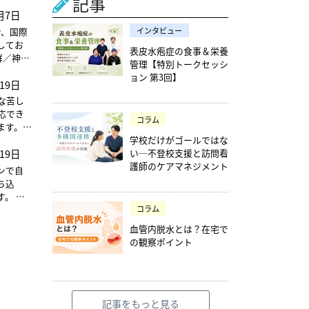
記事
害群、
月7日
らに自
分類さ
で、国際
インタビュー
してお
表皮水疱症の食事＆栄養
達症群／神経
管理【特別トークセッシ
害群、
ョン 第3回】
19日
らに自
分類さ
な苦し
応でき
コラム
ます。治
学校だけがゴールではな
の協力
い─不登校支援と訪問看
19日
可能性
護師のケアマネジメント
ンで自
ち込
 監
コラム
血管内脱水とは？在宅で
の観察ポイント
記事をもっと見る