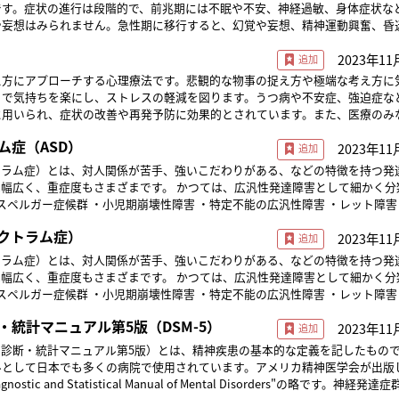
りイライラしたりする「過活動型せん妄」、幻覚や妄想など声かけに反応しな
です。症状の進行は段階的で、前兆期には不眠や不安、神経過敏、身体症状な
型せん妄」と、その両方の「混合型せん妄」があります。 訪問看護の現場でせ
や妄想はみられません。急性期に移行すると、幻覚や妄想、精神運動興奮、昏
は、まず直接因子となる薬の変化、状態の変化がないかを確認し、誘発因子と
と、無気力や抑うつ、引きこもり、感情の平板化、倦怠感などの「陰性症状」
いかをアセスメントしましょう。がんの終末期の方の約7割が経験するといわ
2023年11
難しいですが、なるべく苦痛なく過ごせるよう、主治医やご家族と話し合いを
想」や、他人に騙されている、尾行されているなどと思いこんでしまう「被害
え方にアプローチする心理療法です。悲観的な物事の捉え方や極端な考え方に
がら対応していく必要があります。 監修： とよだクリニック院長 豊田 早苗
いると感じる「注察妄想」などさまざまです。統合失調症における幻聴・幻覚
とで気持ちを楽にし、ストレスの軽減を図ります。うつ病や不安症、強迫症な
ると、陽性症状が次第に軽減し、陰性症状が
に用いられ、症状の改善や再発予防に効果的とされています。また、医療のみ
薬物療法では、抗精神病薬を中心に睡眠薬、抗不安薬などが処方されます。運
ツなどにも認知行動療法の考え方が取り入れられています。 監修： とよだクリ
ハビリを併用することもあり、治療によって症状がコントロールできれば安定
ム症（ASD）
2023年11
早苗
活を送れるようになります（安定期・慢性期）。 監修： とよだクリニック院長 豊田 早苗
トラム症）とは、対人関係が苦手、強いこだわりがある、などの特徴を持つ発
もさまざまです。 かつては、広汎性発達障害として細かく分類さ
アスペルガー症候群 ・小児期崩壊性障害 ・特定不能の広汎性障害 ・レット障害 
アスペルガー症
ペクトラム症）
2023年11
障害、特定不能の広汎性障害）が「ASD：自閉スペクトラム症／自閉症スペ
つに統合されています。現在では広汎性発達障害と自閉スペクトラム症がほぼ
トラム症）とは、対人関係が苦手、強いこだわりがある、などの特徴を持つ発
を持っているといえます。 監修： とよだクリニック院長 豊田 早苗
もさまざまです。 かつては、広汎性発達障害として細かく分類さ
アスペルガー症候群 ・小児期崩壊性障害 ・特定不能の広汎性障害 ・レット障害 
アスペルガー症
・統計マニュアル第5版（DSM-5）
2023年11
障害、特定不能の広汎性障害）が「ASD：自閉スペクトラム症／自閉症スペ
つに統合されています。現在では広汎性発達障害と自閉スペクトラム症がほぼ
害の診断・統計マニュアル第5版）とは、精神疾患の基本的な定義を記したもの
を持っているといえます。 監修： とよだクリニック院長 豊田 早苗
ルとして日本でも多くの病院で使用されています。アメリカ精神医学会が出版
nostic and Statistical Manual of Mental Disorders"の略です。神経発