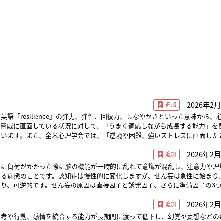
2026年2月
英語「resilience」の弾力、弾性、回復力、しなやかさといった意味から、
や脅威に直面している状況に対して、「うまく適応しながら成長する能力」を
ています。また、全米心理学会では、「逆境や困難、強いストレスに直面した
心理的プロセス」と定義されています。しなやかに回復する力（回復力）、衝
2026年2月
）、柔軟に適応する力（適応力）などに加えて、困難を糧にして成長していく
的に負荷がかかった際に脳の機能が一時的に乱れて意識が混乱し、注意力や理
逆境を経験しながらも、職場に適応し、さらに成長を遂げていくプロセスなど
する病態のことです。認知症は慢性的に変化しますが、せん妄は急性に始まり
て重要な視点となります。 監修： とよだクリニック院長 豊田 早苗
あり、可逆的です。せん妄の原因は直接因子と誘発因子、さらに準備因子の3
2026年2月
不安・便秘 など ■準備因
はじめとした脳機能の脆弱性 また、せん妄には3種類あります。興奮状
思考や行動、感情を統合する能力が長期間に渡って低下し、幻覚や妄想などの