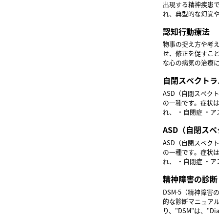
態で大声を出した
出現する精神疾患
意欲が低下した「低活動
れ、典型的な幻覚
ん妄に遭遇した際
った「陽性症状」
常生活の変化はな
認知行動療法
ます。 幻覚では幻聴が最も多くみられます。妄想に関しては、なんでも自分に関係していると思い込ん
期せん妄は回復が
でしまう「関係妄
物事の捉え方や考
想」、見張られて
せ、修正を促すこ
自身の精神的苦痛に繋がります。 急性期を経て回復期に入
な心の病気の治療
中心となります。
教育やビジネス、スポー
作業療法などのリ
自閉スペクトラ
ニック院長 豊田 
ASD（自閉スペク
の一種です。症状は幅広く、重症度
れ、 ・自閉症 ・
に分かれていました。 2013年には、「DSM-5」においてレット障害を除く4つ（自閉症、
ASD（自閉ス
候群、小児期崩壊性
ム障害」として1
ASD（自閉スペク
の一種です。症状は幅広く、重症度
れ、 ・自閉症 ・
に分かれていました。 2013年には、「DSM-5」においてレット障害を除く4つ（自閉症、
精神障害の診断
候群、小児期崩壊性
ム障害」として1
DSM-5（精神障
的な診断マニュア
り、"DSM"は、"Diag