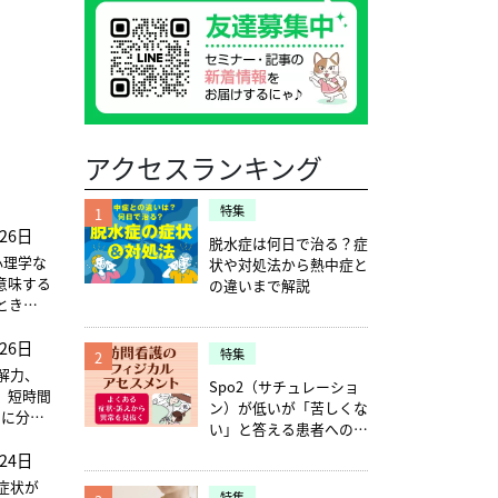
アクセスランキング
特集
1
26日
脱水症は何日で治る？症
心理学な
状や対処法から熱中症と
意味する
の違いまで解説
ときに
撃を跳
26日
力を含
特集
2
解力、
Spo2（サチュレーショ
におい
、短時間
ン）が低いが「苦しくな
つに分け
い」と答える患者への確
認ポイント5つ
24日
症状が
特集