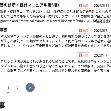
失調症スペクトラム障害および他の精神病性障害群、双極性障害および関連障
神障害の診断・統計マニュアル第5版）
2023年11
症群、不安障害群強迫症および関連症群などのカテゴリーに分かれており、さ
自閉症スペクトラム障害（ASD）やコミュニケーション障害群などに細かく
害の診断・統計マニュアル第5版）とは、精神疾患の基本的な定義を記したもの
ます。 監修： とよだクリニック院長 豊田 早苗
ルとして日本でも多くの病院で使用されています。アメリカ精神医学会が出版
nostic and Statistical Manual of Mental Disorders"の略です。神経発
失調症スペクトラム障害および他の精神病性障害群、双極性障害および関連障
障害
2023年7月
症群、不安障害群強迫症および関連症群などのカテゴリーに分かれており、さ
自閉症スペクトラム障害（ASD）やコミュニケーション障害群などに細かく
や対人関係パターンが大多数の人とは違い、精神機能の偏りによってさまざま
ます。 監修： とよだクリニック院長 豊田 早苗
が生じる病気で10の類型があります。また、人間関係のトラブルや社会に適
く感じることで、うつ病や不安障害などほかの精神障害を合併することがあり
行動療法・薬物療法・精神療法などがあり、比較的長期にわたり治療者と患者
2023年7月
。この障害は経過中に精神状態が大きく変化するため、治療によって改善する
が高いことが近年の研究で示されています。 監修： とよだクリニック院長 豊田 早苗
気力なうつ状態が波上に繰り返される状態のことです。躁状態はハイテンショ
ャンブルや買い物でお金をつぎ込むなどが見られます。うつ状態は、気分の落
い、食欲不振などが見られます。この躁状態と鬱状態を両極端に繰り返します。
ック院長 豊田 早苗
>
1
2
事