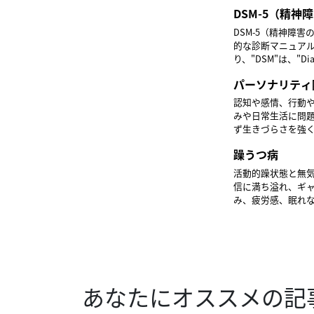
発達障害群、統合
DSM-5（精
抑うつ障害群不安
閉スペクトラム症／
DSM-5（精神障
れてい
的な診断マニュア
り、"DSM"は、"Diag
発達障害群、統合
パーソナリティ
抑うつ障害群不安
閉スペクトラム症／
認知や感情、行動
れてい
みや日常生活に問題
ず生きづらさを強
療としては、認知
躁うつ病
が必要となります
活動的躁状態と無
信に満ち溢れ、ギ
み、疲労感、眠れな
修： とよだクリニ
あなたにオススメの記