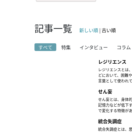
記事一覧
新しい順
|
古い順
すべて
特集
インタビュー
コラム
レジリエンス
レジリエンスとは、
どにおいて、困難
言葉として使われ
適応する精神力と
せん妄
ね返す力（緩衝力
んでいます。 看護師にとってレジリエンスは、対象者が本来持つ力を引き出すポジティブヘルスや、看
せん妄とは、身体
護師自身が深刻な
記憶力などが低下
で変化する特徴が
られます。 ■直接因子・抗コリン薬・向精神作用のある薬物・オピオイドをはじめとした様々な薬剤・
統合失調症
悪性腫瘍・心筋梗塞 など ■誘発因子・環境の変化・疼痛・睡眠障害・
子・脳血管疾患・認知機能障害を
統合失調症とは、