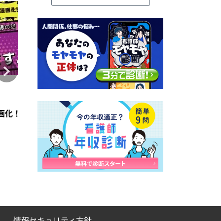
コラム
コラム
2026年4月28日
2021年7月6日
訪問看護のアセスメント】
賞【2026】
画化！「意思疎通、出来ます。」前編【つたえたい訪問看護の
訪問看護師向け在宅看取り教育プログラムPENUT
適切な人材を「選考」
情報セキュリティ方針