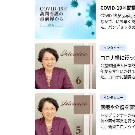
人々が在宅領域にも
保健所に連絡し、該当の有無を確認
絡、訪問を受ける
乗ってくれたり、使
の訪問の日があるほどだった。 ・［感染case3］認知症の親御
COVID-19
禍では、濃厚接触
す。こちら側から
告しておきます。 どちらかというと、情報機器に弱いナースが多いなかで、「情報機器に明るいスタッ
症の親御さんと暮
続的に入手し、私たち
象を与えたのでしょう。利用者
COVID-19が
フ」の存在は、必要不可欠なのかもしれま
は上がる、でも呼
ねにより、感染を
も、非常時に合わ
なかで、いち早く訪
ICTなどの推進に
か助けてください
なんだ」と、不安
がら、在宅ワーク
ん。パンデミックの
は、助成金を貪欲
に親御さんも発熱し
だ」という安心感を抱くことができ
行、直行・直帰による訪問の実施などです。 
6波に向けての心構えに
を張っておいたりすると
もいない。訪問看
く変更。部屋を三
う未知の感染症拡大を前に、僕
ですが、予算に限りがあ
けてくださいお願
愚痴を言い合い気
COVID-19。2
夜間当番に配布できたのも助成金による
ちゃんと看ますの
インタビュー
てないんだから」
応の始まりは202
ョンや在宅医療関連だ
大事だが、それよ
に注力しました。 事業所連携でBCP構築 地域にはさまざまな事業所があります。コロナ禍での活動内容
いう言葉がなにを意
コロナ禍に行っ
やICT化に向けた
クも高いため毎日
にも温度差がありま
市封鎖がされるのか
プレッドシートを
御さんは顔もわか
公益財団法人日本
を持ちかけました
ア領域ではまだ直接
した。無理なく、
くれた。本当の神
年から今年にかけ
するものです。その
うすればよいのか
て見守るだけしかできず、入院できる
た。コロナに翻弄される訪
うしで愚痴をこぼしあえる関係も
うと思った。 緊急時、訪問看護の立場からできることはなにか？の模索が始まった まずは緊急事態宣言
の方着いたときには
人のヘルスリテラシー コロナ禍の中で1年半経って私が感じたのは、日本は諸外国に比べ
るための最新情報の
下で訪問看護活動
が悪い。オキシマイ
シーがしっかりし
連携在宅診療医との
訪問看護ステーシ
象が悪い。呼吸数
「手指消毒」とい
事務所内にシャワーと宿
情報がどこにもな
のお子さんが心配
インタビュー
度重なり、その効果はしだいに薄れ
ナへの道は、平坦
知の状況ばかりでまとめよう
入れて2台連結し1
れ、報道番組など
医療や介護を直
だこともありました。 当初、「所長の私が発熱者宅を訪問する」と提案もしてみました
が発信されるまで
一髪で命を守れてよかったと安堵した
ショナルな話題を
副所長やスタッフ
成し、Faceboo
の
人家族の方40代の
トップランナーから現場へのエール 日本訪問看護財団
人防護具のフル装
スタッフには感謝
なにかできればと思った。 2020年8月、ホテル療養を行うCOVID-19感
う。しかし到着し
善や研修事業を行
定期的に見回りに
まず、「私も不安な
その直後くらいから
こいくのー？？」
に、新型コロナウイ
は看護師です。こ
回に続く 記
となったがん末期
明らかに顔色が悪
話相談から見えてきた 感染対
合的な力量 —— 