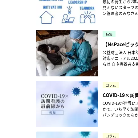
最初の発生から2
ょう。従来から、出
で、まずは、所長の私と
見えないスタッフ
禍になっても休止した
ては、厚生労働省
ン管理者のみなさ
Zoomを活用した
もに、メディアの
東久留米白十字訪問看護ステーシ
三部屋に分かれ、
マスクごとの飛沫の
です。法令や制度
ソコンの画面に向かいます。 また、事業所内のスタッフ密度を減ら
と副所長は、PPEの在
お話中島朋子東久留米白十字訪問
議に参加します。
行のしやすさ 迷わず・躊躇なくPPEを使うための判断基準には、わかりやすさと実行のしやすさが必要
特集
ウイルス感染症が
プする方式に切り替えました。 余談ですが、壁向きのデスク配
です。 たとえば、訪問先で向かい合う相手（利用者・家族）に症状がある、または、症状がなくても、
張状態のなか、「
【NsPace
から、コロナ禍以
小児・認知症・呼吸
てきました。 先手先手のPPEストック 感染症対策は、見えない相手との闘いです。闘いには武器が必要
なりました。 夕方の申し送りは、アラームが合図 17時30分、事務所内にアラームが響きます。夜勤者に
養者への訪問看
準を、できるかぎり具体的に示しました。 判断
公益財団法人 日本
です。有力な武器の
引き継ぐための申し
らう必要がありま
対応マニュアル2022.3.1版』を公開しま
た。その費用が持ち
します。また、直帰したスタッフ
にあふれる意見を
らせ 自宅療養者支援を行う訪問看護師のために 本マニュアルは「Yahoo！基金」寄付事業を受け作成さ
内では、感染者もま
問したスタッフで
いきました。 感染対策は、タイムリーさと迅速さが求められますが、スタッフ全員による共有の作業
れたもので、今後
メント係に、ストックを急ぐように
とにしています。
は、きわめて重要だと思っています。 利用者情報の
フォローアップや
抱く不安には個人
のです。 そのほか、オンラインによる研修や外部機関との会議も、積極的に参加したり、活用したりし
を、正しく・速く入手することが大切です。 
ようにとの目的で
は、感染、または、感
ています。Zoom
コラム
るとともに、発熱
ロードが可能にな
師は13人です。そ
ょう。 在宅勤務を可能にするクラウド活用 感染状況に応じて、事務職を中心に在宅勤務を進めました。
るからといって訪
立つ内容となっていますのでぜひご一
COVID-19
方で、半数が「職
それを可能にしたのが、クラウドの活用で
用者自身や家族を守ることにもなる
て】公益財団法人日本
「行きたくない」に
録、サービス内容
COVID-19が
たら、家族に○○と
150-0001 東
持参してね」と言ったうえで
効率化のために、
かで、いち早く訪問
た。 N95マスクを躊躇なく使用する たとえ判断基準を整備しても、ケチケチの基準では、スタッフの迷
事編集：NsPace
感染者が拡大するに
した。 訪問中に瞬時に共有 訪問看護の主戦場は、利用者の自宅です。訪問中に、タブレット端末（iPad
パンデミックのなか
いは軽減できても、不安を消し去る
が、先行きを考えると、PPEの在庫
など）からクラウ
に向けての心構えに
業所は、おそらくN
るとともに、「ど
す。加えて、メッ
します。 ≪ 前編はこちらからご覧いただけます COVID-19感染拡大の最中、命を守れないのではないか
かぎりの対策を行うことを心がけました。 そ
し、「必要に応じ
った方法もごく普通に行われるようになり
と感じることが増えていく 本文医療機関のひっ迫は一向に改善の様子が
も、「訪問したス
利用者への協力要請で働きやすくする 利用者への手
コラム
なっています。 ICTに詳しいスタッフの力 2021年3月に採用した事務職員がICTに詳しく、ICT化の相談に