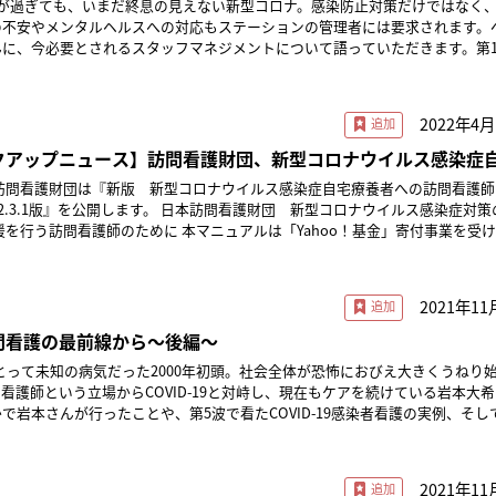
年が過ぎても、いまだ終息の見えない新型コロナ。感染防止対策だけではなく
勤者全員が参加する、毎朝30分のミニカンファレンスを開いていましたが、
副所長とで、PPE使用の判断基準のベースを作りました。 ベース作りにあたっ
の不安やメンタルヘルスへの対応もステーションの管理者には要求されます。
り、縮小したりすることは、まったく頭にありませんでした。 そこで、いち早く
、日本看護協会、東京都看護協会などが発信する信頼できる情報に毎日目を通
んに、今必要とされるスタッフマネジメントについて語っていただきます。第
オンライン会議を開始。3密を避けるために事務所のレイアウト変更を行って
報道にもアンテナを張りました。たとえば、スーパーコンピュータ「富岳」に
ョン所長の中島朋子さんです。 ※本記事は2022年8月に公開されたもの
壁に向くようにデスクを配置。スタッフそれぞれは、背中合わせになるような
拡散検証結果を見ることにより、N95マスクの有効性を知ることができました。
、関連ガイドラインは変更される場合がありますので、最新情報をご確認くだ
すため、自宅が近い人は自宅から会
庫や調達予定なども加味しながら、ベース作りを急ぎました。 わかりやすさと実
看護ステーション 所長 「スタッフを感染させない！」 新型コロナ
自宅参加のスタッフは、会議終了後に事務所に立ち寄り、訪問看護バッグをピ
2022年4月
国内でくすぶりはじめたとき、私の頭はその思いでいっぱいになりました。精
置は、業務が集中してできるという観点
今このときに、管理者として何をすれば最善なのか」を考え続け、一つひとつ
ピックアップニュース】訪問看護財団、新型コロナウイルス感染症
前から検討していたレイアウトです。結果的に、コロナ禍で早期に実現できる
困難などでマスクができない場合には、N95マスクをもれなく使用するなど
護師による対応マニュアルを無料公開
基準の合意と共有 判断基準は、納得のもとに利用しても
訪問看護財団は『新版 新型コロナウイルス感染症自宅療養者への訪問看護師
筆頭は、PPE（個人防護具）です。2020年2月早々には、PPEのストックを
送りもZoomで行います。アラームを合図に、参加者は各自のデスクから会
す。「判断基準」をトップダウンで守ってもらうのではなく、スタッフから現
す。 日本訪問看護財団 新型コロナウイルス感染症対策のお知
出しになる心配はありましたけれど、スタッフの安全には代えられません。 日本国
は自宅から参加します。 直帰するのは、主に、発熱のある利用者を訪
もらいながら、場面ごとに「これでいいよね」と合意を行い、納得のもとに共
だまだ少なく、死者も出ていない段階でしたが、2月7日には、感染・リスク
す。発熱者への訪問は1日の最後とし、訪問後は直帰して、ただちに自宅で入
、全国の訪問看護ステーションに無償配布されます。訪問看護師による自宅療
ハッパをかけました。 個別事情に応える本音アンケート スタッフが
これは感染症対策の一環ですが、オンライン会議なので、自宅からの参加が可
入手 判断基準を実際に使用する際は、利用者情報
主治医の指示で訪問看護を行ううえで、適切に安全に安心してかかわることが
差があります。その不安を「本音」で聞くために、アンケートを実施しました
まずは、利用者宅に手紙を送り、PPEの使用に理解を求め
作成されたものです。日本訪問看護財団の公式ホームページでも無料で閲覧・
染の疑いのある利用者宅を訪問できるかどうかを尋ねるものです。 事業所の看護
2021年11
などのオンライン会議システムは、コロナ禍が終わっても、欠かすことはでき
などの場合には事前に知らせてほしい旨を伝えました。もちろん、利用者に発
っています。イラストやチェックリスト、Q＆Aが盛り込まれ、自宅療養者の
のうち、1人が「行きたくない」、数人が「できれば行きたくない」と答えま
問しないわけではないことを申し添えます。症状に応じた感染対策を行うこと
読ください。 ■参考情報【公益財団法人日本訪問看護財団につい
×訪問看護の最前線から～後編～
務上の使命から必要があれば行く」、4人が「積極的に行く」と答えてくれま
す。 計画書、報告書、各種フォーマット、利用者情報、記
点を強調しました。 他職種からの情報入手も効果的です。「訪問し
訪問看護財団は2012年4月1日より公益財団法人化された組織です。 所在地：〒
は、個別の事情もあります。「訪問したら発熱していたということもあるから
実績など、必要な人が、必要な時に、どこからでもアクセスすることができま
世界にとって未知の病気だった2000年初頭。社会全体が恐怖におびえ大きくうねり
いう症状があった」といった報告は、PPE要否を判断するのに貴重な情報と
京都渋谷区神宮前５丁目８番２号 日本看護協会ビル５階代表者：理事長 清水 嘉与
、希望に添うようにシフトを組みました。 必要に応じて、躊躇なく 国内の
コロナ禍以前からシステム構築を行っていましたが、一気に実用レベルに仕上
看護師という立場からCOVID-19と対峙し、現在もケアを続けている岩本大
つれ、PPE関連が品薄になりました。ストックのおかげで少しだけ余裕があ
で岩本さんが行ったことや、第5波で看たCOVID-19感染者看護の実例、そし
ことはできません。 訪問看護ステーションのなかでも、私たちの事
には不安を覚えます。 100均ショップなどで、代替品を工夫し補充す
ドにアクセスできることは、コロナ禍でなくても、極めてメリットが大きいと
ついて寄稿いただきました。後編では、COVID-19感染者看護の実例を中心
95マスクの使用頻度は高いほうだと思っています。利用者にも納得してらい
のような場合に、どの防護具を選択するのか」の白十字版の簡易マニュアルを
セージ交換アプリを利用し、ケアチームなどのグループ内で利用者情報を共有
の結果、訪問した後に、たとえ相手が陽性になったとして
て、躊躇なく使える」判断基準を示しました。これには、かなり時間を掛けま
した。 もはやICTは、訪問看護業務になくてはならないものに
ない。「入院待機者」という
タッフは濃厚接触者に該当しない」ことが、しばしばありました。判断に迷う
2021年11
紙も4報まで出しました。内容は、発熱時の事前連