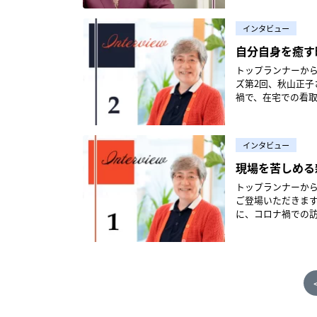
は看護協会や保健所
「呼吸は平気だが
から1年以上が経
師のメンタルヘルスを良好に保つためには 昨年
年に入り流行はさ
に確認を頼んだが
私たち日本訪問看
からみえてきたの
た北須磨訪問看護
インタビュー
るため、きっと保
日頃から行ってい
ないことです。看
どを開きながら、そ
院できるとよい。し
た。 情報発信としては、財団ウェブサイトに、感染症に関する特設ページを設けました。第一報は2020
自分自身を癒す
ればなりません。
った。 関西の第4波から少しだけ間をおいて、関東でも第5波が始まると、デルタ株の猛威は強く、医療
いかは保健所に任せるしかなく、次の
年3月6日で、平時
のだったでしょう
機関のひっ迫まで
トップランナーから現場へのエール 訪問看護の道を切
の男性でお一人暮ら
た。この時の発信は、業務
感、イライラ、孤
れ出し、保健所を
ズ第2回、秋山正子さんの後編をお届けし
った。点滴やステ
だからとの理由で、
命も、自分の家族
ず、皆が必死にどうにかしようとしていた。 20
禍で、在宅での看
飼い犬の世話があ
用する皆様へ」と
もいました。家族
していく そのなかの一つに僕たちの訪問看護ステーションもあった。2021年の8月にはピークを迎え、1
ない命なら家でみ
所から僕は「どう
た。チラシには「
する理解を得られなかったこ
日10件全てコロナ
訪問看護としてはケアに入りやすくなり
友人に頼んだりし
といった内容をつづっています。 ウェブサイト上で無料電
スタッフに対して
ぼ全てを占め、明ら
当は病院の方が安
の策で「僕が面倒
関して300件を超
ンケートからみえ
インタビュー
染case1］ご両
解きほぐし、最期の日々を
ぼっちの濃厚接触
ったのですが、す
危機を乗り越えよ
呼吸も苦しく酸素
かな配慮が求めら
現場を苦しめる
ったが、人懐こい
した2020年末～21年
姿勢がみえたりして
の不安もいかほど
療はできなくても
思った。 第6波をいつでも迎えられるよう、連携と準備が必要だ 第5波のなかで、僕はこれら数十人と関
丁寧に対応する一
相談を行っている
トップランナーから現場へのエール 今回より6回シリー
で見守っているだけできっと本人
位、週単位の状態
わった。全員、ワ
整理し、国へ提出
そう感謝の気持ちを持ったといいます。 パンデミ
ご登場いただきま
僕と同い年くらい
か。訪問看護師は丁寧に
いたりする人たち
常に情報を発信し
らではの悩みもあ
に、コロナ禍での訪問看護
はまだ平気そうで
き。治療が始まっ
に残るほどだと思
した。 感染防護具や優先接種を国へ直接要望 財団が行った活動のなかで特に重要だったのは、先のアン
るので、とにかく
ロナ問題 新型コロナウイルス感染症のまん延は、訪問看護の現場にもさまざまな影響を及ぼしていま
イスシールドと手
ます。そして、病
ら第6波がくるこ
ケートの件もそう
考えて行動します
す。一つには、運
必要だった。お母
に限りがあることにもあえて触れていきま
備を行い、沢山の人たちが予防行
りです。これは大
っている様子もう
ている訪問看護ス
ういう影響を及ぼ
も、「手順」とし
/ ウィル訪問看護
した。最前線で活動
する、個人防護具を
ンもあります。 訪問看護ステーションはだいぶ大規模化が進んできましたが、それでもやはり看護師5～
った。パートナー
の反応、受け止め方に応じ
に影響を受け、「
すぐに、日本看護
染者に対する差別
6人のステーショ
るだけで安心しま
家族に対し、訪問
意。2016年4月に
て、その月末には優先接種
切なことです。濃厚
ます。小規模ステ
にかくこれ以上悪化しないことを祈るだ
きていないと、人
年12月現在)「全
防護具を訪問看護
温かく迎える。そ
ることになりますから
の方」のケースや、
訪問看護師は、「死
背景があるなど、在
フ生命株式会社から