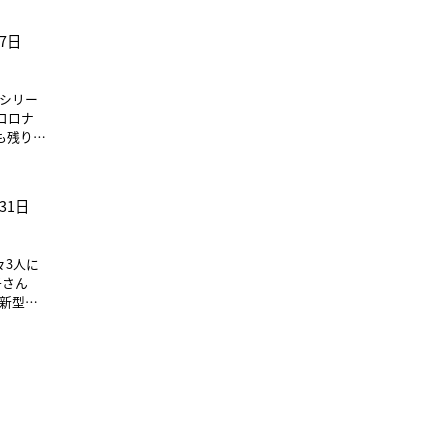
21
ら保健所
ました。
対処し
夫がい
を、常
きてい
月7日
強会な
方も入
きまし
しなけ
めてい
すればよ
けのも
まし
、疲労
もあふ
ンにあ
用者の
つけ
性は、
護を利
看護師
も残り少
。保健
しまし
事に対
多く、
たり、
です」
等症がほ
、苦肉
ともア
持ちを
ら一人
が多か
31日
てこの
でいた。
らなか
波が到来
という
ご両親
す。「治
な、と
理や健康
、そば
は月単
の内容は
、いっ
いるの
終わって
たちも
子さん
。呼吸
で歴史
せしま
なくな
。フェ
を確かめ
これか
第一に
集中が
れた時間
ながら準
ても然
てもら
者を支え
ナがど
ことで
で共有
ーショ
れなか
や家族
スマン』
を知り、
 感
てくれ
を決
。そし
とも大
問が滞り
で、と
んとで
2020
きには
惑をかけ
支える
社会的な
トライ
る。そ
について
取
 記
介護事業