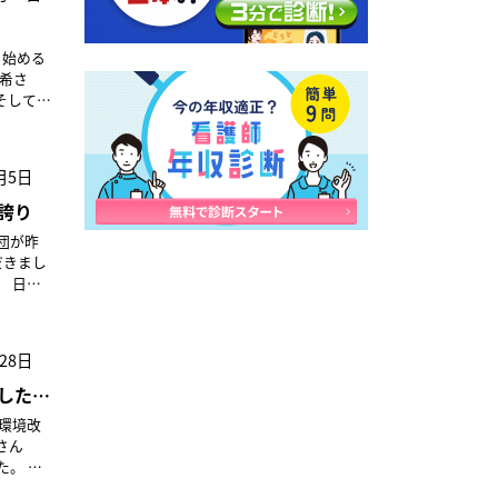
待機者へ
願いで
ことも報
報を継
との印
飽和度
り始める
をなんと
ば安心
を重ねな
大希さ
が、私
ぼ同時
でいいん
ーク移
そして第
ンテナ
？ 誰
もを助
死角で、
はい、
場なん
19への対
治療も
月5日
づくり
宣言」と
症化リス
うに都
誇り
。 ス
た。親
）の協働
在宅ケ
まれま
言って
団が昨
ように
のか、ど
働きか
励まし
だきまし
管理者ど
を探そ
上がり
の軽減、
なら、
色の印
着用」
気工事、
り得る
くらい
宣言も
いて未
28日
もう1台
が滲ん
た。危機
ンセー
したも
ドを作
かる個
本当に
のために
め向か
医師は
抱え込
パパど
さん
いるの
2
厚接触者
を見ると
 電
師の総
見城で
と、
看護