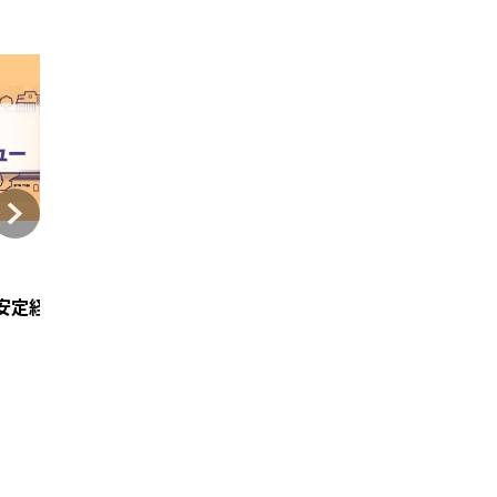
この
ました。
しょう。
とにな
在」と
が、現
的なパ
ありま
直営で2
。気に
割があ
肢を」を
段階では
計画
訪問看
皿の少な
看取りを
しい。
代の方
利用者に
大空の下
会えな
ICTに
、さまざ
え
ながら、
算で算
に限定し
ーショ
す。やが
ナウイ
財団ウ
病院が
れまし
や人材
支援プ
り、後方
インタビュー
インタビュー
は「サ
んな意
よっ
シナリ
2025年5月20日
2021年6月1日
平時の
、連絡
安定経営のワケ─
第3回みんなの訪問看護アワード 投稿エピソードを
人と人との繋がりを大
し頑張っ
から明ら
まし
では、
対面で
事業所
ませ
取り戻
な情報共
センター
事業所
なりま