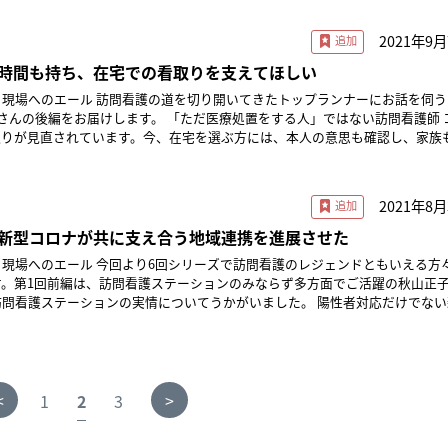
と協働して全国でも早い段階でホテル療養者へのサポートを開始したりした。 20
吐いていて3日食べられていない」と言う。脱水症状だろう。すぐに依頼元か
過しました。この未知のウイルスは、訪問看護ステーションの運営をも直撃し
から今年にかけて財団が4回実施しているアンケート調査
らに大きくなっていく。関西において極めて厳しい医療ひっ迫が起き、それに
、パートナーは外国の方で日本語はあまり得意ではなさそうだ、聞き取りに工
護財団は、情報発信と相談支援、国や関係省庁に要望を届けるための実態把握
は、コロナ禍で働く訪問看護師のメンタルヘルスの不安定さが、完全に解消で
2021年9
リハビリセンターの藤田愛さんをはじめとした訪問看護師や医師らとともに勉
健所の電話に的確に答えられておらず、見逃されたのかもしれなかった。この
ます。コロナ禍においては、特に感染予防などに特化した形で数多く発信して
護師は医療者として最前線に立ち、猛烈な感染力がある未知のウイルスに対峙
の経験や知恵を取り込み、またWEBメディアや雑誌などで発信することを進
かし両親ともに入院になれば、3人の子どもたちはどうするのだろう？ どう
時間も持ち、在宅での看取りを支えてほしい
訪問先や、移動中に、万が一にも感染したらどうしようという恐怖心はどれだ
現場に向かった。 ・［感染case6］犬と暮らす50代男性の方50代
の感染管理、利用者やスタッフの感染・感染疑い時の対応などを、細かく伝え
。また、個人防護具が足りなくなることへの不安、本人たちの気分の落ち込み
あっという間であった。入院できずに「入院待機者」という人々が在宅領域に
り開いてきたトップランナーにお話を伺うシリー
し。犬を飼っている。すでに酸素がなければ酸素飽和度は80％台と重症ライ
継続計画（BCP）としての側面に近い内容でした。 そのころすでに、外部者
立感を募らせた看護師が多かったことが、アンケートからうかがえました。利
はじめとした行政や医師会や看護協会などの職能団体もその急激な変化に追い
ます。 「ただ医療処置をする人」ではない訪問看護師 コロナ
ロイドを使って看護していると、保健所から入院の打診が入る。しかしこの男
看護師の訪問が断られる事例が約15％発生していました。そこで、「訪問看
の安全も守らなくてはならない緊張感に押しつぶされ、休職・退職していった
21年8月、COVID-19第5波はピークを迎え状況は様変わり
取りが見直されています。今、在宅を選ぶ方には、本人の意思も確認し、家族
るため入院をお断りしていた。翌日改めて訪問すると、明らかに悪化している
いう利用者へのチラシのひな型を作成し、必要に応じて使っていただくように
から「そういう（リスクの多い）仕事は休んだら」と言われ、身近な人から仕
ようと連れて帰る方が多くなっています。不安ながらも覚悟を決めている方が
にか犬の面倒を見られる人を確保してくれ」と言われた。ペットホテルを探し
訪問看護ステーションは感染管理を徹底しているので、部外者であっても安心
とで落ち込んだという人もいました。 一方で、不安でメンタルが低下した
の入院待機者への訪問の日があるほどだった。20代、30代、40代、50代の中
ました。 コロナ以前はというと、家には帰ってきたものの、本
たが、犬の面倒を見る人は見つからなかった。このままでは一晩持つかどうか
話相談の告知も行ったところ、新型コロナに
、「このままではいけない」と別のスタッフが奮起してカバーしあっているこ
かにそれまでの流行とは様相が異なっていた。いくつかケースを振り返る。 ・［感
心という方が多く見られました。そうした方を担当する訪問看護師は、まず気
を見るから入院しませんか？」と提案し、無事入院の運びとなった。その日か
える相談がありました。第1波が来たころは、感染対策をどうするかという相談
2021年8月
てきました。たとえば、ふだん控えめなスタッフが「とにかく感染に気を付け
親と同居している20代の方職場で感染し、毎日嘔吐してしまい数日脱水で苦しん
ともに過ごしていく関係を築く必要があります。 特にがん末期の方には細や
犬へ、毎日トイレとエサ、水の交換のため訪問した。これでよかったのかわか
ぐにマスクやフェイスシールドが手に入らないという相談が増えました。第3
う」と発言したり、ウイルスについてもっと医学的・科学的・客観的に学ぼう
投与も始めた。点滴で補正しなければ命の危険があるため連日でお伺いする。
れます。がんの最期は、元気そうに見えても急カーブで病状が悪化していきま
新型コロナが共に支え合う地域連携を進展させた
犬は僕の来訪を毎日喜んでくれた。その様子を見るとやるべきことをやったか
1月ごろは、変異株についての問い合わせが増えました。 管理者のこうした相談に
いました。なるべく接触時間を短くする分、ICTを活用して利用者の体調管
か、涙されながらの親御さんのお話を伺う。何もできないと思いつめなくても
まだ半年くらい余裕はあるだろう。」本人や家族がそう考えていても、実際に
方で、新型コロナに関する緊急ウェブアンケート調査も4回実施しました。そ
ステーションもありました。管理者はそういう姿を頼もしく感じ、スタッフに
ズで訪問看護のレジェンドともいえる方々3人に
は安心ですよ、と伝え続けた。 ・［感染case2］30代、妊娠初期の方
ということもあります。この先の病状の加速をどのように理解し、受け止めて
クチンを打てていなかった人たちだった。予約をして待っていたり、1回目が
しています。コロナ禍での混乱や管理者の不安が少しでも軽減されるよう、私
ック下での訪問看護 管理者が行うべきこと 管理者な
す。第1回前編は、訪問看護ステーションのみならず多方面でご活躍の秋山正
の方へ訪問すると、妊婦さんだった。それに気づいて必要以上に緊張を覚えた
聞き取り、時には修正していくことが大切になります。 病気が見つかったと
ばかりだった。日本のワクチン接種スピードの加速は諸外国に比べても脅異的
つづけ、かかり増し経費に対する交付金や、職員への慰労金についてもお知ら
ります。万が一スタッフが濃厚接触者や感染者になってしまうと事業所が回ら
ステーションの実情についてうかがいました。 陽性者対応だけでない新型コ
あったが、つわりも重なり食べられず脱水になっていた。ここでも点滴を行う
たとき。医師から受けた要所要所での説明を、その方がどう受け止めてきたか
う。しかし残念なことに、デルタ株の驚異的な速さに追いつかれてしまった。
みんなが安心して働けるよう、「スタッフの命は必ず守るし、健康な暮らしを
袋の向こう側で脱水の妊婦さんの血管を探すのは困難で、冷や汗をかきながら
気になったつらさや厳しい治療の日々に思いを致しつつ、必要であれば、残さ
とが予想されている。その日をいつでも迎えられるよう、多くの地域と連帯し
ですが、厚労省や政府へ直接要望を伝えたことです。個人防護具の確保につい
から、皆さん安心して」など、管理者からのメッセージを丁寧に伝えて安心し
営のあり方です。自宅待機の新型コロナ陽性者を訪問するなど、最前線で利用
さんはお腹の赤ちゃんのことがとにかく不安であろう、しかし赤ちゃんにコロ
す。 そうしたやりとりは、決して「せねばならぬ」ことで
動を取れることを祈っている。 ＊＊ 岩本大希WyL株式会社 代表取締役
変と思ったのが、訪問看護師はワクチンの医療従事者優先接種から外れていた
かがえました。もちろんその裏付けとして、感染に対する正確な知識をみんな
テーションがある一方で、発熱や咳のある利用者の訪問を極力控えているステ
すのか、僕にはわからず、安心してもらえる言葉を探したいがうまく見つけら
て行うことでもありません。最期の時間をよりよく過ごしてもらうため、本人
ステーション江戸川 所長 / 看護師・保健師・在宅看護専門看護師ドラマ『ナー
している医療従事者であるにもかかわらずです。2021年1月15日にその事実
全員が十分に使えるように整備するなどを、怠りなくやらなくてはなりません。
の方も動揺が強い。点滴して、療養についてできる限りのことを伝える。「来
、丁寧な対話の中でなされていくものなのです。 その対話の中では、本人や
最も患者さんに近い存在」として医療に関わりたいと思い、看護師になること
協会と全国訪問看護事業協会との連携で、田村厚生労働大臣に直接訴えました
などが起こっている場合、スタッフの精神的な負担を管理者がフォローするこ
ンが中心です。もし職員に感染者や濃厚接触者が一人でも出れば、たちまち訪
<
>
1
2
3
した…」。ほんとはすぐ入院できればいい、でもそれができない状況だったの
看護師として最期まで支えていく意思表明をすることも必要です。それがきち
WyL株式会社を創立し、直営で2店舗、関連会社でフランチャイズ4店舗を運営。(
リストに訪問看護師を入れていただきました。 感染を防ぐために必須の個人
接触者になって10～14日間仕事ができなくなったスタッフが職場復帰したと
ーションであれば、運営自体に大きな影響が出ます。そうなれば利用者にも迷
け祈った。 後編では、「認知症の親御さんと暮らしている50代
生最期の難しい時間をとも共に過ごし、支え切ることはできません。看取りを
ての人に“家に帰る”選択肢を」を理念に掲げ、小児、精神、神経難病、困難な
ステーションに届けることも、財団の急務でした。幸いにも、日本財団とネッ
して当事者の体験をしっかり共有して、根拠に基づく感染防護をさらに徹底す
、自分たちの身を守ることも大切です。ここは難しいところですね。 職員の家族
「全員がCOVID-19陽性の外国人家族の方」のケース、第6波に向けての準備
にゆくまでの医療処置をするために来ている人」であってはならないのです。 看
宅療養のなかでも受け皿の少ない利用者を中心に訪問看護事業を展開している。
7000万円の寄付をいただき、まずは4000箱（訪問看護ステーションや訪問