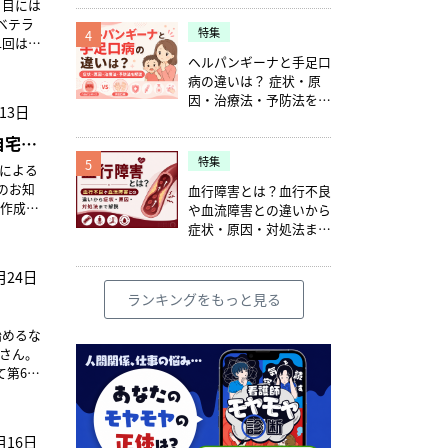
、目には
コロナ
ベテラ
特集
すとと
4
1回は、
からは、
よる、
ヘルパンギーナと手足口
形でパ
 私
さい。
病の違いは？ 症状・原
因・治療法・予防法を解
ックアッ
13日
神的緊
説
実行し
自宅療
ことに
の判断基
特集
5
による
始めまし
議に参加
場感覚
血行障害とは？血行不良
有して
や血流障害との違いから
マネジ
浴するこ
養者への
症状・原因・対処法まで
能となる
できる
解説
。質問
ダウン
月24日
ないでし
熱があ
支援に役
した。一
ランキングをもっと見る
は、利
した。
PPEは
す。業務
始めるな
なりまし
子 記
がりま
希さん。
りました
て第6波
考えま
にお届け
、できる
作成
するとい
した。
場合は
月16日