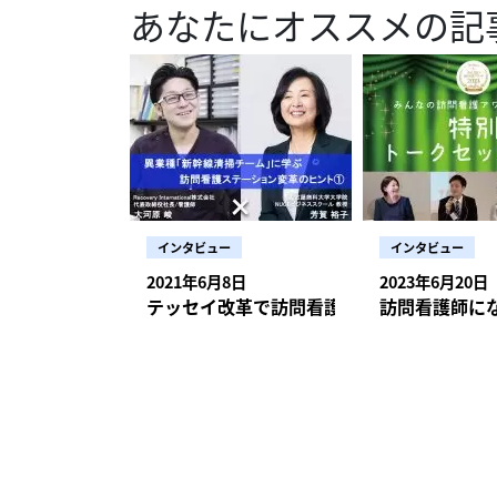
んなフォローも管理者には必要です。 訪問看護サミッ
の発熱への対応も
あなたにオススメの記
お伝えします。 ＊＊ 岩本大希WyL株式会社 代表取締役 / ウィル訪問看護ステーション江戸川 所長 / 看護
りを振り返り、意義を再確認する このコロナ禍はいつまで
事編集：YOSCA
所などが1週間使
つかは必ず治まり
春、職員の子ども
師・保健師・在宅
現場は、これから
これは現在でも続けて
そして10年後くら
った職員の訪問を
して医療に関わりた
状ではなかなかそ
機も 秋以降は利用者増へ コロナ禍では訪問看護ステーションも利用控えなど
ンデミックをみん
せん。そういうときは淡々と対処
店舗、関連会社でフ
なった事例をチームで
前年度に比べて1割
って、どういうこ
影響による新規の
理念に掲げ、小児
宿区で運営する医
経営危機を乗り越えプラスに
（BCP）を作成していただければと思いま
護を利用したい。
振り返る勉強会を開
ます。訪問看護ス
きます。みんなで集
そんな依頼です。 陽性者にどう対応するかだけでなく、その周辺も含めたさまざまな影響が今、訪問看
の看取りを取り上げました
理解していただけ
での地域との連携を
護に出ていると思います。 この難局を地域で連携して乗り越える とはい
ることを承知して
いため、それなら家に帰って
強いスタッフの経験を
せん。新型コロナへ
まな思いがあふれ
しますが、感染防
訪問看護財団の個人
ば、白十字訪問看
母親が「○○ちゃ
定できますが、介護
ているわけでもな
ナルに取り上げら
て、担当した看護
ルス感染症対策費
ェブサイトより申
重症者対応に注力で
た。 自分自身では、提供したケアも看取った過程もきちんと受け止めていたつもりだった。でも、それ
インタビュー
インタビュー
確保によけいにかか
ロジェクト』https://www.jvn
支援に取り組んだ
を皆に伝え、共有
ービス提供体制確保事業補助
2021を開催しま
2021年6月8日
2023年6月20日
識がかなり徹底されています。 訪問看護も、事業所同士の連携
て、グリーフケアが進んだこと
ーションの生の声
オを描こう」です。ライブ配
比べて在宅では、
テッセイ改革で訪問看護に化学反応を引き
訪問看護師に
なにとってのグリ
事業運営を根本か
はこちら↓https://www.jvnf.
会として行政に訴
ていこうと思えた」「元気
かになりました。（後編へ続く） ＊＊ 佐藤美穂子公益財団
財団常務
た。一つの事業所
は、オンラインで
式会社メディカ出
防護服などの行政
の振り返りが難し
に出すというしくみがつくられました。 また、医
ん。ぜひオンライ
連携も進みました。
せたりする時間を持ってもらえればと思い
有が速やかに行われるようになっています。
ーション・白十字ヘ
も、事業所同士の
では、感染者や濃
す。 あるとき、一人暮らしの利用者を支える定期巡回の事業所で、夜間帯を担当していた介護職が濃厚