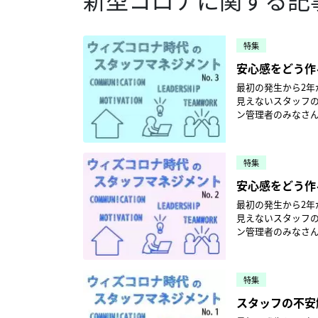
特集
安心感をどう作
最初の発生から2
見えないスタッフ
ン管理者のみなさ
東久留米白十字訪問看護
月に公開されたも
ご確認ください。 お話中島朋子東久留米白十字訪問看護ステーション 所長 「迷い」は「不安」につ
特集
ながります。スタ
では、安心できる
安心感をどう作
えします。 PPE使用についてのスタッフの遠慮 スタッフに迷いが最も見受けられたのは、PPE（個人防
最初の発生から2
護具）の着用につ
見えないスタッフ
メディアは、感染対策用品の不足
ン管理者のみなさ
消し、トイレット
回に続き、東久留米白十字
比べPPE不足が顕著でした。 私たちの事業所では、先手先手のPPE
されたものです。
れでも、PPEの入
ださい。 お話中島朋子東久留米白十字訪問看護ステーション 所長 カンファレンスをオンライン化 新
した状況のなか、ス
特集
型コロナウイルス
スクの装着には、遠慮がみられるように
ら言ってしまえば、
スタッフの不安
まっていては、ス
来どおりの頻度でミニカンファレンス 利用者情報の
ん。何よりも、その