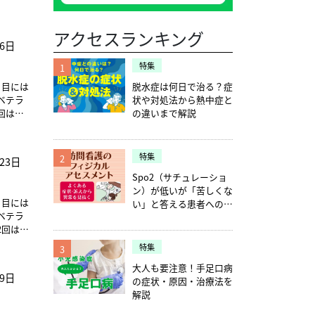
アクセスランキング
月6日
特集
1
、目には
脱水症は何日で治る？症
ベテラ
状や対処法から熱中症と
回は、
の違いまで解説
新情報を
特集
2
23日
。第1回
Spo2（サチュレーショ
をお伝
ン）が低いが「苦しくな
、目には
い」と答える患者への確
などの
ベテラ
認ポイント5つ
2回は前
病院に
特集
3
ご確認く
う
大人も要注意！手足口病
N95マ
月9日
の症状・原因・治療法を
結論か
解説
 従
きませ
こ