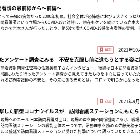
あふれ出し、2021年の8月にはピークを迎えた。1日10件全てコロナの入院
することもあります。 濃厚接触者についての情報も常に刷新 コロナ
前の換気、発熱時は個人防護具を着用など、スタッフを感染から守るためのお
い方を教えてくれたりなど、職場内でのICT普及に大きな力になってくれた
さんと暮らしている50代の方50代で認知
×訪問看護の最前線から～前編～
者の定義が何度か変わりました。管理者として、厚生労働省や東京都の最新情
の要望ではあったわけですが、感染予防を徹底したスタッフが訪問してくれる
らしている方が動けなくなっていた。酸素、点滴を自宅で開始。なんとか酸素
の事業所における濃厚接触者の基準を常に刷新していきました。 そうした積み重
側からの苦情はありませんでした。 働きかたの環境整備 働きかたの環境
世界にとって未知の病気だった2000年初頭。社会全体が恐怖感におびえ大きくうね
せん。 「助成金」を貪欲に狙う こうした一連のオンラインや
吸回数は落ち着かず、苦しいだろうことが見てとれた。にもかかわらず、「母
むやみに怖がることはなくなりました。スタッフは、「これさえ押さえておけ
せる必要が出てきます。そこで、社労士（社会保険労務士）と入念な話し合い
問看護師という立場からCOVID-19と対峙し、現在もケアを続けている岩本
は、ある程度の費用がかかります。法人トップの決断は言うまでもありません
。母をお願いします」自分より親御さんのことをとにかく心配されていた。ほ
がらずに訪問を行うことができます。そして、管理者である私自身も、「これ
ができるように就業規則を改変していきました。具体的には、事務職の在宅ワ
なかで岩本さんが行ったことや、第5波で看たCOVID-19感染者看護の実例、
に狙ってきました。都、市、その他、注意深く通達などをチェックしたり、ア
陽性となり、自宅にいることしかできない状況であった。誰がお世話するのか
るようになりました。 ＊ 次回は、岐阜県看護協会立訪問看護ステー
事務所レイアウトと雰囲気づくり 事務所レイアウトを大き
ついて寄稿いただきました。前編と後編に分けてお届けします。 COVID-19とい
、さまざまな助成金をキャッチすることができます。 申請手続きなど若干面倒
護師である自分ができることをやるしかない。親御さんは「私はいいから子ど
ション高山の管理者、野崎加世子さんにお話しいただきます。 記事編集：株式会社メディカ出版
つに分散、デスクは壁向きなど、3密を徹底的に避けました。ただ、管理者の
たちの毎日は変わろうとしていた 2020年初頭から国内で流行が始まった
るなかでの助成金の魅力は、それを超えるものがあります。 たとえば、iPadを
いします」と僕の手を握りしめる。お互いに想い合っていることがわかる。「
分的な負の連鎖が起きないようにする対策も必要でした。そこで、「完璧な職
021年8月に第5波と呼ばれるパンデミックまで僕たちは経験した。僕自身のCOVID-
ものです。 一般企業向けの助成金も活用する 訪問看護ステーシ
で安心してください」と握り返す。親御さんも呼吸が悪くなり酸素を始めた。
2021年10
と前置きしたうえで、愚痴や不満は、建設的な意見として言えるような雰囲気
0年の3月ごろだったと思う。今では当たり前になってしまったが、「緊急事態
けではなく、一般企業向けの助成金を活用することもできます。 就業規則の改定
りも毎日の食べるものが用意できないので、併せて二人の食事を買い出す。重
味するのかも当時十分にはわからず、「緊急事態宣言ってなんだ？ 外国のよ
たアンケート調査にみる 不安を克服し前に進もうとする姿に
コンサルテーションを受ける費用は、中小企業向けの市の助成金制度で賄いました
観察しに訪問し、食べやすいようおにぎりやアイス、うどんなどを買って行っ
す。そのなかで、価値観を共有する訪問看護事業所に、BCP（事業継続計画
？ 訪問はそもそもいけるのか？」とうろたえていたことを覚えている。でも
利用した、私たち事業所自慢のシフト表も、そのコンサルテーションの結果生
らないような格好をした僕に驚かないどころか、手を合わせて「神様だわ」と
訪問看護財団常任理事の佐藤美穂子さんインタビュー、後編は日本訪問看護財
。どちらかの事業所が感染で休止になった場合には、代替でケアが提供できる
的になにかCOVID-19の対処することもなく、これから自分たちがどうなる
効率よく、柔軟な勤務を実現するシフト表により、感染予防に必要な健康的な
様だったらもっと色んな人を助けられるだろうが、僕はご飯を買って観察して
て4回にわたり行ったアンケート調査から見えてきたものを中心に語っていた
準備として、約200人の利用者をトリアージしました。事業所との連携は、
、対策をとる必要があるのかも不明な状況だった。そこで、自分にできること
たが可能です。 ―第3回に続く 記事編集：株式会社メディカ出版
ときを毎日待った。 ・［感染case4］家族と暮らす壮健そうな40代
問看護師の不安と、その先にある光明とは。 コロナで明らかになった 日本
つくれ、とても大切です。 管理者としての責務 そのほか、正しく怖が
酸素飽和度は80%代で、すぐに酸素開始するが７リットルでも酸素飽和度の
、ヘルスリテラ
収集と提供、PPE研修会の開催、スタッフの自己免疫力を高めるための残業
はそもそも可能なのか？ということを中央行政に確認する必要があった。なぜ
ザーを使うとなんとか96%に。一度帰宅し、次の朝イチでまた訪問すると顔
ていると思っていましたが、実はそうでもなかったということです。「マスク
発熱者対応の方向性共有、会議のオンライン化、ICT化の推進、事業所の換
ョンにおける現場の対処の指針となるものや、運営に関するガイドラインとな
も多くマズイと冷や汗が出る。でも入院できないのだ。帰り際、小学校低学年
えば、みんな従うところは徹底しているなあと感心します。しかし、緊急事態
泊場所の確保など、さまざまな対策を講じてきました。 とはいえ、ウィズコロ
かったからだ。通常は学会や職能団体から発信されるものであるが、全国にお
2021年9月
そうに犬を抱えて僕を見ていた。翌日以降のため、酸素濃縮器７リットル機を
てしまっています。 またコロナ禍で医療従事者にスポットが当てら
ではありません。発熱した利用者宅に訪問してくれているスタッフを思うと涙
がなかったためそれも当然であった。 そこで僕が始めたのは、正式なもの
4リットルまで増やすため搬入予定とした。そうしているうちに入院が決まっ
で多くのドキュメンタリーも作られましたが、メディアは「医療崩壊」などセ
撃した新型コロナウイルスが 訪問看護ステーションにもたら
が、もちろん、
のつなぎとして、自ら信頼できる同業者たちを集め、有志で現場のためのガイ
ことを覚えている。 ・［感染case5］全員がCOVID-19陽性の外国
取り上げる傾向にあります。現実には、感染病棟の看護師は、着脱に時間がか
から反対され、管理者としてやるべきことに注力するように割り切りました。
kやTwitterなどで発信していくことだった。僕と同じようにうろたえている人
方。酸素飽和度が下がり、酸素が玄関先に届けられたと連絡をもらい導入のた
は、現場の声を国や関係機関にあげ、職場環境改
備で、トイレを長時間我慢し、食事もままならないという現状がありました。
の気持ちでいっぱいです。これからは、管理者としてのプレッシャーを一人で
染者へのサポートをいち早く開始
たら民間救急車がきていた。「入院が決まりました」とのこと。良かった。「
う訪問看護ステーションの職能団体の一つです。常務理事を務める佐藤美穂子
来ますが、人工呼吸器も経管栄養も、実際にベッドサイドでマネジメントして
の」と本音をこぼせるような風土づくりも必要かもしれないと思っています。 ―第
だろうか。急激に感染者数が増え始め、訪問看護の現場でもCOVID-19の濃
窓から子ども3人が顔を覗かせていた。搬送される本人に付きそうパートナー
ルス蔓延で訪問看護ステーションが受けた打撃について語っていただきました。
れらの行為は看護師の特定行為研修制度にもつながるのですが、そういう看護
事編集：株式会社メディカ出版
の方のお看取りの対応をしたり、沖縄県にあるウィル訪問看護ステーション豊
かった。家族はみんな陽性と聞いていた。パートナーに「体調悪い？」と聞く
策、防護具不足、経営危機…… 新型コロナウイルスのパンデミック発生
対応力、技術力、指揮力をこそ、メディアにもっと取り上げてほしかったですね。 