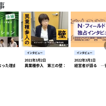
ト2021で多くの仲間と会える日まで 感染症は、い
悩ましい問題です。私が統括所長を務める白十字訪問看護ステーションでも、
事
続くか、まだ先が見通せません。訪問看護の
医療・ヘルスケア
える程度の個人防護具のセット）を確保し、全国に無償で配送できるようにし
ます。来年あたりは、ポストコロナという新たな状況を描かないといけないで
が通う保育園でクラスターが発生し、職員が出勤できなくなりました。休むこ
看護専門看護師ドラマ『ナースマン』に影響を受け、「最も患者さんに近い存
も緊張が続くでしょう。少しでもリラックスできる時間を持てればよいのです
いるプロジェクトで、ぜひご利用いただきたいと思っています。 一時的な経営危
いに、また新たなウイルスが出てくるかもしれません。今回、このような世界
、誰がどうカバーするかなどの対応が必要になりましたが、慌ててもしかたが
いと思い、看護師になることを決意。2016年4月にWyL株式会社を創立し、
れもかないません。そんな中、一つの支えになるのが『振り返り』の時間です
があり、2020年4～6月は
なが経験したのですから、これを契機に私たち訪問看護師には地域でどんな役
していくしかないですね。 職員のやりくりに苦心する一方で、感染の
ランチャイズ4店舗を運営。(2020年12月現在)「全ての人に“家に帰る”選択
振り返って話し合い、行ったケアの意義や価値を再確認するのです。 私たちが新
程度収益が減少しているステーションが6割近くありました。ところが9月の
とをすればいいのか、地域とのつながりを強めるためにも、しっかり業務継続
依頼もあります。クラスターが発生してデイサービスが休業したから、臨時で
、精神、神経難病、困難な社会的な背景があるなど、在宅療養のなかでも受け
療や介護、生活についてのよろず相談所、「暮らしの保健室」では、月1回、
転じるステーションも多くなりました。 これには二つの理由があると思い
す。 なお、これからも人材確保がままならない状況は増えて
入院した病院の面会制限が厳しいので在宅で看取りたいから訪問看護に来てほ
い利用者を中心に訪問看護事業を展開している。 記事編集：YOSCA医療・ヘルスケア
催しています。先日は、人工呼吸器を付けて在宅復帰した、脳腫瘍末期の30
テーションは医療従事者が対応しているので、安心して利用できることを広く
まることができない今、ICTを活用するなどして、屋根の下の連携ではなく
。自宅で過ごせたのはわずか11日という方でした。 残された日がわずかであ
たことが一つ。もう一つは、病院に入院していると面会制限で家族とも自由に
より強めていく必要があります。管理者層は、苦手意識を克服するためにも、
え、悪いことばかりではありま
ケアにあたった訪問看護師ですが、振り返ると、もっとこうすれば良かったと
療養したいという人が増えたことです。 利用者が増えれば経営的には安定
共有し、若いジェネレーションとうまくやっていってほしいですね。 また、日本
の対応を通して、地域でさまざまな連携や新しい取組が生まれてきています。 例
ます。その一方で、本人のすぐ傍らに母親と妹がいて、看護師に足をさすられ
護具の支出が増えて大変だという訴えもありました。医療保険では特別管理加
防護具無料提供は現在も続けています（2021年9月28日時点）。感染者対応
護ステーションのある東京都新宿区は、一時期、夜の町での感染拡大がセンセ
ん」と娘さんに話しかけていた様子など、在宅ならではのよさも思い起こしま
保険では算定できません。そのため、2020年の第二次補正予算で、新型コロ
く、フル装備でなくてもいいですし、ヘルパーさんにも使っていただけます。
れました。これに対応するため、新宿区医師会が動きました。区内の複数の大
師からは、「あの方は最期までよく頑張ってくれたと思う」という言葉があふ
としてかかり増し経費補助金が計上されました。介護保険事業者は、感染対策
し込みいただけますので、ご利用ください。◎日本訪問看護財団『感染防護具
きるよう、開業医の先生方が発熱外来を運用したり、訪問でPCR検査をした
インタビュー
インタビュー
った費用に対して、助成を受けることができるようになりました。2021年度
f.or.jp/covid-19_project2020.html また、11月6日には訪問看護サミット
のです。たとえ陽性者数が増加しても、重症者や死者を増やさない。今ではそ
することが必要だった。その看護師はそう語りました。振り返りのプロセスに
金」で、同様の助成金が受けられます。 このように財団は、訪問看護ステ
す。テーマは「どんな時も共にある訪問看護をめざして、ポストコロナの最善の
2021年3月2日
2022年3月1日
が進んでいます。感染拡大初期、病院に
を実感できたのだと思います。 こうした振り返りは、共有したチームみ
を国に届け、改善を訴えてきました。しかし新型コロナウイルス感染拡大は、
信を行いますので、ぜひご参加ください。 ◎訪問看護サミット2021の詳細
防護服などの感染予防の医療用品が手に入りにくい時期がありました。そこで
起こす
なった理由＆訪問看護の魅力【特別トークセッション 後編】
異業種参入 第三の壁：お客様獲得
経営者が語る ─
ーフケアにもなります。このときも、「いろいろなことがあるけれど、もう少
ら揺るがすものでした。それは、財団が4回にわたって行ったアンケート調査
or.jp/summit2021/index.html ＊＊ 佐藤美穂子公益財団法人日本訪問看護
えるなど解決に動いたことをきっかけに、連絡会による横の連携が活発になり
をもらえた」といった感想が聞かれました。 先日、「暮らしの保健室」で
法人日本訪問看護財団常務理事 記事編集：株
理事 記事編集：メディカ出版
だけで悩むのではなく、一緒に考えましょうという意識が強まったのです。今
誰でも参加できる振り返りのカンファレンスを開催しました。コロナ禍の今、
版
からの支援物資は、少し広い事業所がまとめて備蓄し、そこから不足している
かったり、開催する余裕がなかったりするというステーションも多いかもしれ
師会の先生方と月1回情報交換するなど、医療職同士の
ン開催なども検討し、少しでも現場の訪問看護師がリラックスしたり、元気を
そのおかげで、PCR検査の実施方法、感染初期の対応など、今ではさまざま
ます。 ＊＊ 秋山正子株式会社ケアーズ 白十字訪問看護ステ
 定期巡回・随時対応型訪問介護看護（以下、定期巡回）で
ルパーステーション統括所長、暮らしの保健室室長/認定NPOマギーズ東京
連携が進んでいます。訪問看護同様、限られた人数で訪問介護を提供している
長 取材・文／宮下公美子（介護ライター） 記事編集：株式会社メディカ出版
厚接触者が一人出れば、やはり欠員となった職員をどうカバーするかが問題に