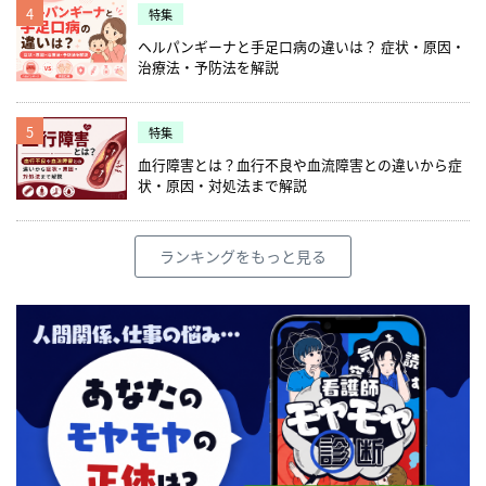
痛や在宅自己注射等の対象疾患の見直し等。
護の大切さを伝えていくことで、スタッフ自
ンし、訪問看護事業所向けに内容をまとめた
者）をスマートフォンやPC等で繋ぎ、オンラ
スタッフ全員が濃厚接触者になってしまった
4
特集
令和２年度診療報酬改定の概要（全体版)
身に「自分が看護に行くことに意味があるん
ものをウェブ上に公開している。 WyL株式会
インで診察をするモデルのことです。 今後、
場合、2週間は訪問看護業務が停止になって
※2 0410対応における(株)インテグリティ・
だ」と思ってもらうことが必要ですし、利用
ヘルパンギーナと手足口病の違いは？ 症状・原因・
社 代表取締役 / ウィル訪問看護ステーション
訪問看護師には具体的にどんなことが求めら
しまうからです。 そのためには、適切な対策
ヘルスケアの見解 ※3 第13回オンライン診
者さん自身も「相談していいんだ」と思う、
治療法・予防法を解説
江戸川 所長 / 看護師・保健師・在宅看護専門
れるのでしょうか、詳しくはこちらのコラム
が必要になります。発熱者の訪問に個人防護
療の適切な実施に関する指針の見直しに関す
そういう環境を作ることが大切だと思いま
看護師 岩本大希 ドラマ『ナースマン』に影
をご覧ください。 2020年、医療現場のオンラ
具を身に付けて対応することもあると思いま
る検討会 資料1今後の検討のスケジュールに
す。 経営的な面でお話すると、先日の訪問看
響を受け、「最も患者さんに近い存在」とし
イン化で訪問看護はどう変わる？徹底解説 新
すが、つい見落としがちになるのは「個人防
ついて ※4 第10回オンライン診療の適切な
護財団の発表でもあったように多くのステー
て医療に関わりたいと思い、看護師になるこ
5
型コロナウイルス感染症の今後の状況によっ
特集
護具を外す時」だそうです。 在宅の現場では
実施に関する指針の見直しに関する検討会
ションさんで収益が下がっている中、当社は
とを決意。2016年4月にWyL株式会社を創立
て、診療報酬と介護報酬の動向も流動的に変
清潔管理の限界があるかもしれませんが、個
血行障害とは？血行不良や血流障害との違いから症
資料2 令和2年4月～6月の電話診療・オンライ
実は20%ぐらい利用者さんが増えている状況
し、直営で2店舗、関連会社でフランチャイ
わっていくかもしれません。新型コロナで制
人防護具を身につけていても、対応に不備が
状・原因・対処法まで解説
ン診療の実績の検証について、第11回オンラ
です。 コロナ禍では、ケアマネジャーさんは
ズ4店舗を運営。(2020年12月現在)「全ての人
度的に進んだ面もありますが、一刻も早い収
あるとウイルスが付着してしまう可能性があ
イン診療の適切な実施に関する指針の見直し
対面で営業に来られるのを嫌がります。その
に“家に帰る”選択肢を」を理念に掲げ、小
束を願うばかりです。
ります。 感染管理認定看護師ならではの新型
に関する検討会 資料2-2 令和2年7月～9月の
気持ちはよく理解できるので、営業に行かな
児、精神、神経難病、困難な社会的な背景が
コロナウイルス感染症への具体的な感染管理
電話診療・オンライン診療の実績の検証の結
いという選択肢ではなく、電話でケアマネジ
あるなど、在宅療養の中でも受け皿の少ない
ランキングをもっと見る
アドバイスについて、詳しくはこちらの取材
果 ※5 2020-11-2 第11回オンライン診療の
ャーさんの不安に寄り添いコミュニケーショ
利用者を中心に訪問看護事業を展開してい
記事をご覧ください。 感染管理認定看護師に
適切な実施に関する指針の見直しに関する検
ンをすることを大切にしました。 具体的には
る。 インタビューをした人 シニアライフデ
聞く、新型コロナの感染対策(テンハート訪問
討会 介護報酬、診療報酬改定についてもっと
すでに連携しているケアマネジャーさんに
ザイン 堀内裕子 桜美林大学大学院老年学研
看護ステーション 佐渡本琢也) どの訪問看
知りたい方は、こちらの特集記事をご覧くだ
は、ご利用者の状態を丁寧に説明したり、ま
究科博士前期課程修了。「ジェロントロジス
護ステーションも、苦しい状況の中で訪問し
さい。
だ連携していないケアマネジャーさんには、
ト」のコンサルタント・マーケッターとし
続けてくださっていると思います。この特集
プランを作る上で困っていることはないかな
て、シニア案件に数多く参画。日本応用老年
が、新型コロナウイルスの猛威を乗り切って
ど相談にのったりしています。 この状況で
学会常任理事、日本市民安全学会常任理事を
いくためのヒントとなれば幸いです。 またツ
「どう訪問看護ステーションを運営していけ
務め、リサーチ・コンサルティングとして、
ールには感染症のマニュアルも準備しており
ばよいかわからない」という声を非常に多く
大手不動産企業新規商業施設戦略／大手GMS
ますので、こちらも合わせてご活用下さい。
聞きます。当社では現在訪問看護事業として
のシニア向け売り場企画／大手百貨店の高齢
の感染予防対策を誰にでもわかりやすい形で
者向けサービス・婦人服企画等を多数行う。