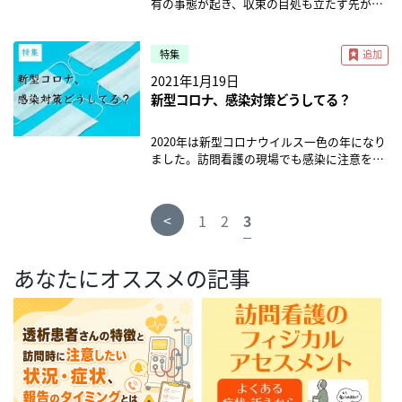
う。 一方、『みま～もサポーター』は平均加
のためには、保健所から「濃厚接触者には当
有の事態が起き、収束の目処も立たず先が見
問看護師に求められる知識や能力が複雑化し
て綺麗にしておいた方がいいと思います。 ス
またアプリを用いたオンライン診察の多くは
業時間が10時間未満というのは驚きですが、
ています。 ―どのような方が、運営されてい
入年齢が72歳なので、活動の中で元気なうち
たらない」と言ってもらえる対策を心がけて
えにくい状況になっています。 病院から足が
ていることも伺える。 訪問看護師が不足して
テーションが全滅しない感染対策を ー最後
小児科（若い世代の親がスマホなどを使って
ICT化にあたりスタッフの皆さんの反応はい
るのでしょうか？ 金坂： ホームケア防災ラ
から専門職と関わることになります。 これは
やっていくとこが必要です。 このコロナウイ
遠のいてしまう患者も増えており、その影響
いる状況もあり、実際には看護師ではなくリ
に、感染管理認定看護師として他のステーシ
自宅の子供と遠隔の小児科医を繋ぐ形式）
かがでしたか？ 大河原： 初めは「なぜ紙で
ボの代表はケアプロの訪問看護師2名で、
健康でいる時間を長くする、あるいは介護に
ルスが非常に厄介なのは、本人に感染症状が
もあり初診でのオンライン診療が特例的に許
特集
ハビリ職員による訪問看護が主となっている
ョンへのアドバイスなどあればお願いしま
で、60歳以上世代での慢性疾患管理のオンラ
書かないのか」「緊急のものは全部ファイリ
DMAT（災害派遣医療チーム）の経験のある
なってからも、顔の見える関係の専門職にケ
出る前から他者に感染してしまうことです。
可されるなど、診療報酬にも影響が出ていま
ステーションもある。前出の厚生労働省発表
す。 佐渡本： ステーション運営の上で重要だ
2021年1月19日
イン化は依然進んでいない実態も明らかにな
ングした方が良い」「こんな電子カルテの情
スタッフと災害看護専門看護師の資格を持っ
アしてもらえるというメリットがあります。
そのため、利用者の方にコロナの症状が出て
す。 また、今年2021年の春には介護報酬の改
資料によると、訪問看護ステーション従事者
と思っているのは、仮にスタッフに新型コロ
りました。 電話よりも多くの情報をやり取り
新型コロナ、感染対策どうしてる？
報では分からない」という反対の声が非常に
たスタッフです。この二人が中心となり活動
新型コロナウイルスの影響 ―新型コロナウイ
陽性が確定した、あるいは感染の疑いが非常
定が控えており、こちらも新型コロナウイル
に看護師が占める割合は、2001年には91%だ
ナウイルス感染症の陽性者が出たとしても、
できるオンライン診療システムが、コロナ重
多くありました。 しかし、私自身がICTを利
をしています。 私は、訪問看護事業所のおけ
ルスの影響で、できなくなった取り組みも多
に強いと判明した場合、その前日～数日前に
スの影響を受けた改定内容になりそうです。
ったが2017年には71%まで低下。 代わりに理
ステーションが全滅しない対策を取ることで
症化ハイリスク層である慢性疾患を持つ高齢
用して「緊急で訪問した際にこうしたらうま
る災害時事業継続計画（BCP）の策定や実
いかと思いますが、今はどんな活動をされて
訪問看護に入っていたら、その時はどうだっ
今回のコロナ禍で、診療報酬と介護報酬はど
2020年は新型コロナウイルス一色の年になり
学療法士等（作業療法士、言語聴覚士を含
す。 例えば陽性者が1人出た時、保健所から
者に対し提供できる価値は大きいと考えま
く行った」「ICTを利用しておかげでこうい
践、研究活動にかかわっています。この活動
いますか？ 澤登： 一部セミナーや公園での
たのかということの判断が難しくなってきま
う変わるのでしょうか。報酬改定についての
ました。訪問看護の現場でも感染に注意を払
む）の割合が5％から22%へと増加してい
「スタッフ全員が濃厚接触者です」と言われ
す。しかし同時に、高齢者のITリテラシーと
うことができて現場で助かった」ということ
は、日本赤十字看護大学の地域在宅看護学の
体操などはコロナ禍で一旦中止にしていま
す。 私たちの『COVID-19在宅医療・介護現
コラム記事について特集していきます。 ※本
い、気を張った対応を迫られていたのではな
る。 診療報酬改定の見直し対象に 厚生労働
てしまったら、2週間休業になってしまいま
いう大きなハードルの存在を、2020年を通じ
を常に声を大にして言い続けたことで、徐々
教授や東京大学の危機管理シミュレーション
す。その代わりに『みま～も』のYouTubeチ
場支援プロジェクト』ではこういった「訪問
記事は2021年1月に公開されたものです。 法
いでしょうか。 2021年を迎えてもなお全国的
省によると、リハビリ職員の割合が多いステ
す。もし陽性者が出ても、濃厚接触者には当
改めて認識されられました。 インテグリテ
にスタッフの理解を得ることに繋がりまし
の専門に研究をしていらっしゃる教授などと
ャンネルを作り、専門職がオンライン上でい
にあたるスタッフの基本的態度」「濃厚接触
令や制度、関連ガイドラインは変更される場
に感染拡大し、中核都市だけでなく、地方に
ーションは「24時間対応体制加算」の届出が
たりません、と言ってもらえるような対策を
<
ィ・ヘルスケアの感覚値としても、コロナ第
1
2
3
た。 ICT化を始めてから7年が経ちましたが、
定期的に意見交換や研究活動を通して行って
ろんな情報をあげていています。 コロナ禍
者、感染の疑いのある利用者、陽性確定の利
合がありますので、最新情報をご確認くださ
も感染の魔の手が迫っています。 そんな中、
少ないといった特徴がある。この問題は、
常に取っておくことが大事だと思います。 あ
2波、第3波では、第1波のような混乱と熱気
今は皆ICTがないと仕事できないという状態
います。 新型コロナウイルス対応 ―災害に関
で、高齢者の中でも今まで地域とのつながり
用者へ訪問をする場合の対応」などについて
い。 介護報酬：感染症対策の義務化へ 今年4
積極的に対策に乗り出している訪問看護ステ
2018年の介護報酬改定、及び2018年と2020
とは、プライベートでも気を抜かずにスタッ
はなく、医療機関も極めて冷静に、自院患者
になっています。またICT化は利用者さんに
連して、未曽有の事態である新型コロナウイ
も十分にあって、自分自身が地域のいろんな
詳しく説明しています。ここでは、プロジェ
月、令和3年度の介護報酬改定が予定されて
ーションがあります。今回は、感染対策マニ
年の診療報酬改定において見直しの対象とな
フみんなが予防を意識することも必要です。
のニーズに応じたオンライン診療システム導
も大きなメリットがあると感じます。 当社は
あなたにオススメの記事
ルス感染症へは、どのように対応されていま
活動も積極的に参加していた方ほど、影響が
クト内容の一部をご紹介します。 （プロジェ
います。厚生労働省の社会保障審議会では、
ュアルの作成やテレワークの導入など、さま
り、理学療法士等による訪問看護の単位数引
ー万が一感染してしまった場合はどうしたら
入可否の判断を行っているようです。 むしろ
24時間365日対応のステーションですが、利
したか？ 金坂： 初めての緊急事態宣言の時
すごく大きいと感じます。 活動などが一切な
クト情報は記事最後を参照ください。） 利用
今回の介護報酬改定の基本的な考え方として
ざまな対応をしているステーションを特集で
き下げや、看護職員とリハビリ職員の連携を
いいでしょうか？ 佐渡本： どれだけ細心の
秋以降、第1波でトライアルを回した大規模
用者さんから夜間緊急で電話が来た際に「看
は、情報が少なく、何をすべきか対応が難し
くなってしまったわけで、そういう中かで精
者さんが発熱した時の対応 岩本： 在宅ケア
「感染症者災害への対応力強化が求められる
お届けします。 「濃厚接触者にならない」感
要件化するといった対応が取られた。2021年
注意を払っていても、感染してしまうことは
な病院が、満を持して予約や決済などの病院
護師が電話に出て話して安心して終わり」で
かったです。会社としては、可能なスタッフ
神的に落ち込んでしまったり、うつ症状や認
においては発熱というのは非常にポピュラー
中での改定」を冒頭に記載しています。 今回
染対策とは 東京都江戸川区を中心に全国に展
の介護報酬改定に向けた議論でも、リハビリ
あると思います。 実際に自分やスタッフが感
全体のオペレーションに適合したオンライン
はなく、ICT化された電子カルテがあるから
には直行直帰をさせる、訪問が少ないスタッ
知症が進んでしまった、という話も多く聞き
な症状です。高齢者は熱がこもりやすいこと
の改定で介護サービス全体に義務付けられる
開するWyL(ウィル)訪問看護ステーション。
職員による訪問看護の扱いは主要な論点のひ
染しても慌てないように、あらかじめ起こり
診療システムを改めて公募～正式採用、とい
こそ「きちんと電子カルテを見て素早く駆け
フは別の人に訪問をまとめてもらい、その分
ました。 『みま～も』は、2020年8月くらい
に加え、気候による環境の変化、脱水、誤嚥
予定となっているのが、感染症対策の強化で
代表の岩本さんは、有志のメンバーと共に
とつとなっている。 看護職員の割合に応じた
うることを想定して、対策を具体的に考えて
う事例が増えているように感じています。
つけること」が可能になっています。 当社は
1人をテレワークにする、などの対応で乗り
から今までと同じような活動を再開する予定
性肺炎など色々な理由での発熱が考えられま
す。訪問系サービスでは「委員会の開催」、
「訪問看護事業者向け対応ガイド」を作成し
報酬体系への変更 2020年10月22日に行われ
おきましょう。これは災害対策も一緒です
2021年に向けて国側で恒久制度のとりまとめ
夜間の緊急時タクシー利用もOKとしているの
越えました。 新型コロナウイルス感染症が流
でしたが、セミナーでもまだまだ人と会うの
す。 熱源が何なのかのアセスメントは当然重
「指針の整備」、「研修の実施」、「訓練
ました。 みなさんの訪問看護ステーションで
た厚生労働省の社会保障審議会（介護給付費