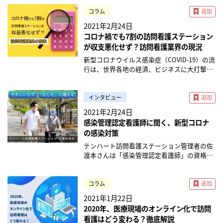
コラム
2021年2月24日
コロナ禍でも7割の訪問看護ステーション
が収支悪化せず？訪問看護業界の現況
新型コロナウイルス感染症（COVID-19）の流
行は、世界各地の経済、ビジネスに大打撃を
与えている。医療業界も、多くの病院やクリ
ニックで外来患者が激減し、経営難に陥って
いる医療機関も少なくない。そんな中、
インタビュー
「家」でサービスを提供する訪問看護業界は
2021年2月24日
比較的、昨今のコロナ禍、「ステイホーム」
感染管理認定看護師に聞く、新型コロナ
の世の中でも好調と言えそうだ。 コラム執筆
の感染対策
者：株式会社メディヴァ/コンサルタント 内
野宗治 ※本記事は2021年2月に公開されたも
テンハート訪問看護ステーション管理者の佐
のです。 法令や制度、関連ガイドラインは変
渡本さんは「感染管理認定看護師」の資格を
更される場合がありますので、最新情報をご
お持ちです。訪問看護ステーションでも参考
確認ください。 7割以上はコロナで収支変化
になる、新型コロナウイルス感染症をはじめ
なしまたは増加 公益財団法人日本訪問看護財
とした感染症予防で気をつけるべきことにつ
コラム
団が2020年10月19日に発表した「第３弾 新
いて伺いました。 在宅でも気をつけたい、個
2021年1月22日
型コロナウイルス感染症に関するアンケート
人防護服の管理 ー新型コロナの疑いの利用者
2020年、医療現場のオンライン化で訪問
（※1）」によると、アンケートに回答した
さんがいる時はどうしていますか？ 佐渡本：
看護はどう変わる？徹底解説
訪問看護ステーションの74.5%が2020年8月
まずは、訪問に行くか行かないかは主治医と