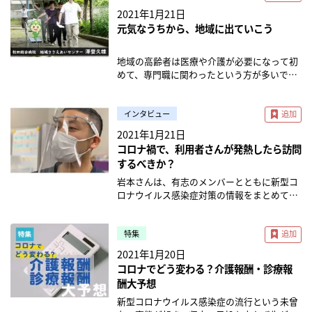
倍、医療保険適用者は4.7倍に増えた。ニーズ
疑いの利用者さん自身にもマスクを着用して
は、薬機法の規定よりも大幅に緩和された形
が、訪問看護の課題だと感じていました。そ
す。在宅医療事業部事業部長の金坂さんに、
2021年1月21日
の増加に伴う形で、訪問看護ステーションの
いただくことです。言わないとマスクをして
で、半年先だって事実上の解禁となりまし
こで、ICTを活用した業務効率化に取り組ん
取り組みの内容を伺いました。 ※本記事は
元気なうちから、地域に出ていこう
数も増えている。全国訪問看護事業協会の調
くれない利用者さんも多いかと思いますが、
た。 この状況は時限的なものですが、菅総理
でいます。スマホでのスケジュール管理、業
2021年1月に公開されたものです。 法令や制
査（※4）によると、日本全国にある稼働中
お互いにマスクをしていれば感染のリスクは
も今回の緩和の枠組みの恒久化に意欲を見せ
務管理のアプリ利用などした結果、現在は平
度、関連ガイドラインは変更される場合があ
の訪問看護ステーション数は2010年時点で
下がります。 訪問看護師の持ち物も清潔に ー
ており、厚労省も時限措置の延長決定を続け
均残業時間が10時間未満となりました。 1分
りますので、最新情報をご確認ください。 災
地域の高齢者は医療や介護が必要になって初
5,731件だったが、2020年4月時点で11,931件
新型コロナ感染症に限らず、普段の感染症対
ています。 厚労省の「オンライン診療の適切
単位の残業代支給 大河原： これはIPOを視野
害対策への取り組み 金坂： 現在、発災時に
めて、専門職に関わったという方が多いでし
と、直近10年間で倍増以上となった。 課題は
策で大切にしていることを教えてください。
な実施に関する指針の見直しに関する検討
に入れた取り組みでもありますが、私自身が
は全国各地からDMAT（災害派遣医療チー
ょう。しかし、澤登さんはもっと前の元気な
人手不足 業界全体が伸び盛りである一方、急
佐渡本： スタンダードプリコーション（標準
会」（以下、ガイドライン検討会）の資料か
病院で思っていた「頑張った分、評価して欲
ム）が支援にくることが主流ですが、日ごろ
うちから、お互いが関わることが大切だとお
成長中の業界だからこその問題もある。ひと
予防策）は徹底しています。手洗いとか咳エ
らも、2021年の夏～秋を目指して、時限緩和
しい」「しっかり対価として報酬もらいた
から地域を支える訪問看護師、ケアマネジャ
っしゃいます。 『みま~も』に参加すること
インタビュー
つは「人手不足」だ。厚生労働省が2019年に
チケットですね。 あとは物品の取り扱いです
を踏まえた新たな恒久制度のとりまとめとガ
い」という気持ちを少しでも体現化したいと
ー、介護士だからこそできる災害対策がある
で、参加者ご自身（『みま～もサポータ
2021年1月21日
推計（※5）したところによると、2025年に
ね。体温計とか血圧計など、利用者さんごと
イドライン改定の検討が進んでいくものと思
思って作った制度です。 時間有給の制度 大河
と考えています。 また、こういった地域を支
ー』）にどんなメリットがあるのか、お伺い
日本の看護職員は6〜27万人不足する見込み
コロナ禍で、利用者さんが発熱したら訪問
に消毒して綺麗にリセットすることを徹底し
われます。（※3） オンライン化の実態は？
原： この制度は特に好評で、お子さんがいら
えるケアスタッフが災害対策に取り組むこと
しました。 『みま～もサポーター』のメリ
で、中でも訪問看護師の不足が懸念されてい
ています。 ーこれは見落としがち、というも
するべきか？
当然この通知直後は、オンライン診療システ
っしゃる方や勉強したい方、定期的に通院が
は、発災後の地域資源を守っていくという視
ット 澤登： 例えば病院に入院して、医療や介
る。 また、日本看護協会の発表（※6）によ
のはありますか？ 佐渡本： 在宅ではあまり
ム「YaDoc」の開発を行っているインテグリ
必要な方などが1時間単位で利用していま
点でも効果的であると考えます。 一方で、地
護のサービスが必要となり地域に帰るとしま
岩本さんは、有志のメンバーとともに新型コ
ると、2018年における訪問看護ステーション
問題視されていないのですが、気を付けない
ティ・ヘルスケにも、混乱する現場から多く
す。また訪問看護だけでなくもっと広く外部
域で働くケアスタッフは災害対策を学ぶ機会
す。その方たちに医療や介護のサービスだけ
ロナウイルス感染症対策の情報をまとめて、
の求人倍率は2.91倍で、病院や介護老人福祉
といけないと思うのが、多剤耐性菌です。 多
の問い合わせが寄せられ、実際にYaDocの導
のことを知りたい、という方がデイサービス
が少ないという現状があったため、訪問看護
を提供して、地域で暮らし続けられるかとい
ウェブ上に公開しています。 利用者さんに感
施設（特養）を抑えて、最も求人倍率の高い
剤耐性菌は健康な私たちには悪さをしません
入件数も大きく伸びました。 一方で、前述の
や病院で週に1回兼業するということも可能
師だからこそできる防災対策という視点で、
うと、これが難しい。 こちらの平均寿命と健
染の疑いがあるケースは？感染症対策の物品
（人手を必要としている）施設となってい
が、高齢の方にはリスクになる菌です。 処置
ガイドライン検討会で報告された通り
にしています。 電動自転車通勤の制度 大河
利用者さんの支援をはじめとした情報発信や
康寿命のデータをみてください。 日本は世界
が不足したら？訪問看護ステーションでの感
特集
る。訪問看護師の絶対数こそ増えてはいるも
後の手洗いはもちろんですが、菌を次の家に
（※4）、2020年10月末時点で、当該時限措
原： 訪問の際に使ってもらっている電動自転
勉強会の運営のために立ち上げたのがホーム
的にみても長寿国ですが、女性の場合には平
染対策に関して、日常的に直面する問題につ
のの、「急増するニーズに追いついていな
2021年1月20日
持ち運ばないように気をつけるよう、いつも
置を踏まえ電話や情報通信機器を用いた診療
車を、通勤で使うのも許可しています。その
ケア防災ラボ（別名「在宅ケア防災研究
均寿命約87歳、健康寿命が約75歳で、介護や
いて伺いました。 訪問時に気をつけること
い」というのが実態のようだ。 訪問看護が複
スタッフに指導しています。 また、訪問バッ
コロナでどう変わる？介護報酬・診療報
を実施可とした医療機関は、全体の15％にと
ため、通勤も含めてすべて自転車保険に入っ
会」）です。今年で活動は4年目で、参加エリ
医療が必要な状態が平均約12年もあるという
岩本： 利用者が新型コロナウイルス感染症に
雑化し、リハビリ中心に 在宅療養患者が小児
グの中の物を清潔に管理するのも訪問看護師
どまっており、増加の伸びは第1波が終息し
酬大予想
ています。車はもちろん保険に入っています
アの制限などはありません。 活動としては、
データがあります。この約12年というのは、
なった、または感染の疑いがある場合、自分
から末期がん患者まで多様化する中で、単に
として大事なことだと思います。 訪問バッグ
た6月以降は停滞しています。 さらに増加し
が、自転車保険まで入っているステーション
防災に関する講演や勉強会の開催、訪問看護
専門職が関わる期間と言ってもいいでしょ
が濃厚接触者にならないことが重要です。 そ
新型コロナウイルス感染症の流行という未曾
看護師の数が足りないというだけでなく、訪
自体も、もし床面に置いた場合は拭くなどし
た非対面診察の多くが電話での診察であり、
は少ないのではないかと思います。 ―平均残
事業所の災害対策などに関する研究活動をし