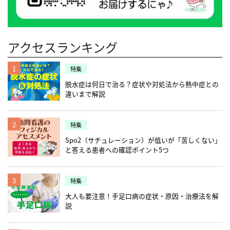
看取りをさらに推進、ACPの取り組み促す 診
ください。 牛丼チェーンを見習って、訪問看
通信社記者（マレーシア支局）等を経て現
疾患管理にも拡大し、有効な活用事例を収
ます。それが当社のIPOを目指している1つの
界に転身。現在、日本の在宅医療業界の課題
供する地域の団体職員として8年勤務。結婚
パーさんが感染防御の手順がよく分からない
療報酬：オンライン化が加速する傾向に 緊急
護をメジャーに！（リカバリーインターナシ
職。メディヴァでは、ヘルスケア関連企業の
集・紹介するなどの推進策を検討してはどう
理由でもあります。 ―直近の目標がIPOとい
を解決するために、事業運営に取り組んでい
し、子供ができたことをきっかけにデイサー
という場合であれば、看護師がきちんと防護
事態宣言後の2020年4月10日、情報通信機器
ョナル株式会社 大河原峻） ICTを活用した
新規ビジネス開発や先進医療の普及・実用化
か、といったやり取りがなされています。
うことですが、もっと先の目標も伺えます
る。 ケアプロ株式会社 「革新的なヘルスケ
ビスに就職。介護福祉士・ケアマネージャ
服の着脱のやり方などを指導して、確実に皆
を用いた非対面の診療行為、いわゆるオンラ
テレワークの導入 東京都で展開するケアプロ
に向けた戦略策定支援、自治体の地域医療拡
（※5） 今後、医療職へのワクチン接種など
か？ 大河原： 当社がリカバリーインターナ
アサービスをプロデュースし、健康的な社会
ー・社会福祉士の資格を取得後、牧田総合病
で防御していく。看護師はこういったチーム
イン診療について、医師の判断により「初診
訪問看護ステーション。 緊急事態宣言の時
アクセスランキング
充サポート、中央省庁の調査案件等に携わ
が進み、高齢患者宅への訪問看護のリスクが
ショナルという会社名をつけているのも、私
づくりに貢献する」をミッションに2007年12
院に入職。病院内に地域ささえあいセンター
をサポートする役割も担っていると思いま
から可能」とする時限措置を、厚生労働省が
は、情報がまだ少なく何をどうすべきか対応
る。 【参考】 ※1：第３弾 新型コロナウイル
現状よりもさらに下がった暁には、オンライ
自身が海外で、在宅の大切さや海外の人たち
月創立。直営で2店舗の訪問看護ステーショ
を立ち上げ、センター長として地域貢献に尽
す。 防護服などの物品が不足した場合の対応
発表しました。 2020年9月に開始予定だった
が難しかったと、在宅医療事業部長の金坂さ
ス感染症に関するアンケート～感染症発生状
ン化の大きなハードルである高齢者ITリテラ
の気持ちの力を知ったためです。なので、い
ンを運営するとともに、予防医療事業、在宅
力している。
岩本： 日本看護協会や訪問看護財団、全国訪
1
オンライン服薬指導についても、上記と同様
特集
んは話します。 一方、状況が整理できてくる
況と経営に及ぼす影響～ ※2：(NHK WEB)約
シー問題を、「D to P with N」モデルが解消
ずれは「外国人の看護師さんを採用する」
医療事業、交通医療事業の3事業を展開して
問看護事業協会などさまざまな業界団体や寄
に4月から始まり、半年ほど前倒してのスタ
と、電子カルテの利用やGoogleカレンダーで
８割の病院で経営悪化 新型コロナで外来や入
してくれる可能性が大いにあると期待してお
脱水症は何日で治る？症状や対処法から熱中症との
「海外で訪問看護の提供する」これが私の最
いる。(2020年12月現在) 新型コロナ感染症対
付団体が現場に対しての物品の供給やサポー
ートとなりました。これを機に、病院でも組
のスケジュール管理など、元々ICTを活用し
院の患者数減少 ※3：訪問看護䛾利用状況等
り、恒久制度にどのように盛り込まれるか、
違いまで解説
大の夢、目標です。 コロナウイルスは本当に
策についてもっと知りたい方は、こちらの特
トを実施してくれています。 こういった情報
織的なオンライン化が進んでいくと思われま
ていたことで、対応がスムーズに進んだそう
について ※4：訪問看護ステーション数調査
注視していきたいと思っています。 株式会社
全世界に大きな影響を及ぼしていますが、今
集記事をご覧ください。 災害対応についても
を収集し地域の連絡会で共有されていると思
す。 では、オンライン化で訪問看護へはどの
です。 現在でもテレワークの導入や可能なス
※5：医療従事者の需給に関する検討会 看護
インテグリティ・ヘルスケア デジタルセラ
だからこそ私たちがいままでやってきたこと
っと知りたい方は、こちらの特集記事をご覧
いますので、地域のステーション同士、さら
ような影響はあるのでしょうか？ 2020年の診
タッフには直行直帰をしてもらうことで、ス
職員需給分科会 中間とりまとめ（概要）
ピー事業 増崎孝弘 2011年、株式会社メディ
を全世界に発信していきたいと思っていま
2
ください。
特集
に協力する体制を作っていけるといいと思い
療報酬改訂では「退院時共同支援料」につい
タッフ同士の接触を最小限にするような工夫
※6：2018年度 「ナースセンター登録データ
ヴァ（医療コンサル）にて、在宅医療・地域
す。 新型コロナウイルス対応 大河原： 当社
ます。 利用者自身が感染を起こさないよう
て、オンラインでの退院調整カンファレンス
をされています。 テレワーク導入等の具体的
Spo2（サチュレーション）が低いが「苦しくない」
に基づく 看護職の求職・求人・就職に関する
包括ケア関連のコンサルティング業務を担
では「こういった時期だからこそ、訪問看護
に、起こしたとしても広がらないように。そ
にて、やむを得ない場合以外でも算定するこ
な新型コロナウイルス対応について、詳しく
と答える患者への確認ポイント5つ
分析」 結果 ※7：訪問看護の報酬・基準につ
当、2017年よりインテグリティ・ヘルスケア
に行こう」と言っています。それは利用者さ
して私たちも同じように広げないようにして
とが可能になりました。 新型コロナウイルス
はこちらの取材記事をご覧ください。 災害時
いて（検討の方向性）
に参画。福岡市でのオンライン診療の実証事
んが家で一人、病を抱えたまま悩んでいる状
いく。おそらくはコロナは長いと来年の春ま
感染症の影響で、病棟への立入を厳しく制限
対応を変えるためのチャレンジ（ケアプロ株
業の現地事務局を担ったのち、現在は疾患管
況が非常に心苦しいからです。 おそらく「利
で続くような事態になると考えながら、日常
している病院も多いため、オンラインでの退
式会社 金坂宇将） 感染管理認定看護師なら
3
理システムYaDocを基盤に、製薬・医療機器
特集
用者さんが発熱している場合は訪問を見送
を運営していくべきだと考えています。
院調整カンファレンスがますます増えていく
ではの視点で対策 愛知県名古屋市にあるテン
メーカー向けのアプリケーションの開発やそ
る」というステーションもあると思います
『COVID-19在宅医療・介護現場支援プロジェ
かもしれません。 また、オンライン診療にお
大人も要注意！手足口病の症状・原因・治療法を解
ハート訪問看護ステーション。管理者の佐渡
れらを用いた臨床研究のプロジェクトマネジ
が、実際行けば「肺炎だった」「脱水だっ
クト』 有志のメンバーが2020年3月の当初か
ける「D to P with N」モデルについても検討
説
本さんは、感染管理認定看護師の資格を持っ
メントを担当中。 【参考】 ※1 事前の対面
た」、あるいは「熱中症だった」ということ
ら手探りでとってきた対策について、現実
されています。 D（Doctor：医師）と、
ています。 一番重要なのは「全滅しない対策
診察機関の6か月から3か月への短縮、慢性頭
があります。 こういう時期だからこそ訪問看
性・実務性を踏まえてさらにディスカッショ
N（Nurse：看護師）といるP（Patient：患
をすること」と佐渡本さんは言います。仮に