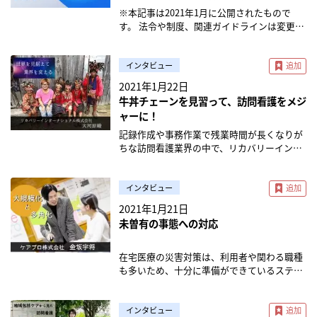
の収支状況について、前年同月（2019年8
相談して決めています。以前、利用者さんで
※本記事は2021年1月に公開されたもので
月）と比べて「変化はほとんどない」「1 割
新型コロナ感染疑いの方がいたのですが、そ
す。 法令や制度、関連ガイドラインは変更さ
以上増加」と回答した。 アンケートに回答し
の時は主治医と相談してサービスを一旦停止
れる場合がありますので、最新情報をご確認
たステーションは計149施設と、限られたサ
しました。 熱がある患者さんを訪問する時
ください。 コロナによる大幅な規制緩和
ンプル数ではあるものの、7割以上のステー
は、しっかり個人防護具を着て、マスクやフ
2020年はコロナ一色の1年となりましたが、
インタビュー
ションが「ウィズコロナ」の現在でも収支状
ェイスシールドをつけて対応しています。こ
医療現場のオンライン化をめぐる状況も大い
2021年1月22日
況が悪化していないという事実は、訪問看護
こでひとつ見落としがちなのが、個人防護具
に変化した年となりました。2020年は、2018
牛丼チェーンを見習って、訪問看護をメジ
のニーズが根強いことを示唆している。 ちな
を外す時の感染リスクです。 ー「個人防護具
年のオンライン診療保険収載後初の改定とい
ャーに！
みに日本全国が緊急事態宣言下にあった5月
を外す時」ですか。 佐渡本： 例えば、手袋
うことで、3月に告示された改定概要は注目
の収支状況についても、68.5%のステーショ
を外す時やマスクを外す時に、不潔な部分に
されましたが、適応要件の若干の緩和
記録作成や事務作業で残業時間が長くなりが
ンが前年同月と比べて「変化はほとんどな
触れて手などにウイルスが付着してしまうこ
（※1）があるのみで、オンライン診療をめ
ちな訪問看護業界の中で、リカバリーインタ
い」「1 割以上増加」と回答。6月は74.5%、
とがあります。ですので、個人防護具を「つ
ぐる制度の大幅な変更はありませんでした。
ーナショナル株式会社は、ICT化により平均
7月は75.2%と、いずれも75%前後の水準を維
けているから大丈夫」ではなく「外して、破
むしろ現場に大きな影響を与えたのは、政府
残業時間は10時間未満を達成しています。 チ
持している。病院の約8割がコロナ禍で経営
棄して、手洗いする」ところまでやって、は
の緊急事態宣言発出直後の4月10日に通知さ
ャレンジを続ける大河原さんに、業界を変え
インタビュー
悪化したとも報じられている（※2）のとは
じめてきちんした感染症対策になると思いま
れた厚労省の事務連絡です。 非対面の診療行
る取り組みについて伺いました。 働きやすさ
2021年1月21日
対照的だ。 訪問看護利用者は増え続けている
す。 ー個人防護具を扱う際の注意点など、詳
為が初診から可能に この通知による時限措置
へのチャレンジ ―お話をうかがって、大河原
未曽有の事態への対応
日本の訪問看護業界は、在宅療養の普及に伴
しく聞かせてください。 佐渡本： 個人防護
で、これまでさまざまな要件で縛られていた
さんは「より良くしたい」という気持ちが強
い、ここ20年ほど右肩上がりの成長を続けて
具を外すタイミングは、利用者さんと2メー
情報通信機器を用いた非対面の診療行為は、
い方だと感じました。具体的に今、チャレン
いる。厚生労働省の公開資料（※3）による
トル以上離れた、部屋の出口や玄関先でいい
医師の判断により「初診から可能」となり、
ジしている取り組みなどはありますか？ 大河
在宅医療の災害対策は、利用者や関わる職種
と、2017年の日本における訪問看護の利用者
と思います。その際も、脱いだエプロンで手
対象疾患の範囲も制限が事実上なくなりまし
原： 訪問看護業界をもっと働きやすい業界に
も多いため、十分に準備ができているステー
数は、介護保険適用者が約46万人、医療保険
や周囲を汚染しないように注意してもらえれ
た（※2）。 この緩和は服薬指導の領域にも
するために、リカバリーとして取り組んでい
ションは非常に少ないのが現状です。 そんな
適用者が約23万人となっている。 2001年の
ばと思います。 もうひとつ可能であれば実践
及び、本来9月の改正薬機法の施行をもって
ることが四つあります。 残業を減らす取り組
状況を変えようと、ケアプロ株式会社では
利用者数と比べると、介護保険適用者は2.5
してもらいたいのが、新型コロナに感染した
スタートするはずだったオンライン服薬指導
み 大河原： 私は無駄な時間が非常に多いの
『ホームケア防災ラボ』を立ち上げていま
インタビュー