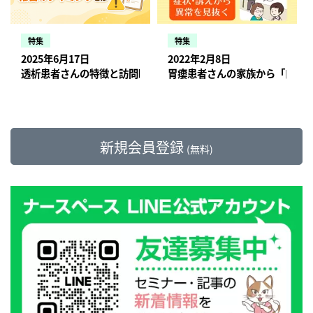
ね。 例えば、利用者さんとスタッフの体温を
が進むのと並行して、多くの大規模な病院で
で、看護師さんがタクシーの中でカルテを見
行する前から、訪問スケジュール管理も看護
が怖い、自粛したいという人も多いですし、
視してもらいつつ、熱が出たからといって訪
（シミュレーシ ョン）の実施」等の取り組み
も、発熱した利用者さんが新型コロナウイル
分科会）（※7）では、次期介護報酬改定に
チェック表に毎日書いて管理するなども有効
組織的なオンライン化が進んでいくものと思
ながら訪問先へ向かうことができます。 こん
記録も電子化していたので、テレワークへの
平行してオンラインでも参加できるものを少
問を取りやめることは尚早な判断かもしれな
が義務付けられる予定です。 新型コロナウイ
ス感染症の可能性があった場合、どのように
向けて「看護職員の割合や看護職員による訪
だと思います。見える化されていることで、
われます。 訪問看護領域への影響 このオンラ
なやり方もあるというということを、知って
移行はスムーズでした。 その後はある程度、
しずつはじめて、選択肢を増やしているとこ
いと考えられるといいと思います。 もちろん
ルスの影響から、病院のように、どの訪問看
対応すべきか悩んだというケースがあったか
問割合に応じた報酬体系への変更」などを提
早期に異常を発見できることもあると思いま
特集
特集
イン化の波が、訪問看護の領域にどのように
もらえると嬉しいです。 チャレンジしてみた
感染対策のガイドラインもできあがり、収集
ろです。 ―時代に合わせて地域に合わせて、
濃厚接触者として対応しなければいけない発
護ステーションにも「感染対策委員会」のよ
もしれません。 岩本さんは、こうした在宅で
案する声が上がった。また、8月3日の介護給
す。 合同会社Beplace代表 / テンハート訪問
影響を与えていくのでしょうか。 まず細かい
いこと 大河原： 訪問看護業界に現在約4万人
2025年6月17日
2022年2月8日
した情報をもとにして適切な判断を行えるよ
変化し続けながら活動されているんですね。
熱者で、かつケアがなくても過ごせるようで
うな委員会活動が取り入れられていくことに
よく遭遇するケースに関してどう考え、どう
付費分科会における事業者ヒアリングでも、
看護ステーション管理者 / 感染管理認定看護
点でいえば、2020年改定での退院時共同指導
しか看護師が従事していない中、2025年に向
うになり、徐々に通常の運営に近い状態に切
透析患者さんの特徴と訪問時に注意したい状況・症状、報告のタ
胃瘻患者さんの家族から「口か
澤登： はい。しかし、まだまだ高齢者の人た
あれば、訪問を控えるのも大切なことだと思
なりそうです。 加えて、災害時でも安定的・
対処したら良いかの情報を発信しています。
日本訪問看護事業協会から「看護体制強化加
師・臨床検査技師 佐渡本琢也 臨床検査技師
料の算定におけるオンライン活用要件の緩和
けて10万人以上必要となると言われているの
り替えていきました。 今も、感染リスクを減
ちにとってオンラインの参加は難しいものが
います。 ただし、訪問看護師が訪問しなくな
継続的にサービスを提供できる体制を整える
詳しくはこちらの取材記事をご覧ください。
算について、看護職の人員基準を設け、看護
として勤務する中で、患者と接する仕事に魅
（これまで退院時カンファは原則対面＆やむ
で、業界全体で協力しなくてはいけないと思
らすようには努めています。 ―大規模ステー
あります。スマホを持っている人は7割ほど
ることで生命に直結する、あるいは生活に破
ことも、介護サービス全体で義務化される予
コロナ禍で、利用者さんが発熱したら訪問す
職が全体の60％以上とする要件の追加」とい
力を感じ、看護師の道へ。病院では脳神経外
を得ない場合にのみオンライン可だったが、
っています。 一番分かりやすい例として、僕
ションならではの対策はありますか？ 金坂：
いるのですが、多くは電話機能として活用し
綻及ぼす可能性がある場合、私たちはインフ
定です。近年台風や大雪等の被害が増えてい
るべきか？（WyL訪問看護ステーション 岩
う要望もあった。その他、2021年介護報酬改
科、消化器外科を経験し、感染管理認定看護
今回から必要な場合はオンラインOKとなっ
は牛丼の話を教えてもらいました。牛丼はも
大規模で余裕があるからこそ、できることが
ているだけなんです。 人と繋がる手段として
ラの一つとしてきちんと防御を取った上で訪
ますが、新型コロナウイルス感染症も、その
本大希） コロナ禍でも利用者数アップの秘訣
定における、訪問看護を巡る主な論点として
師の資格を取得。母を癌でなくした経験から
た）が挙げられます。 D to P with N しかし本
ともとメジャーな食べ物ではありませんでし
あると思います。 例えば、マスクや防護服が
の操作はまだまだできない人たちが多く、高
問を継続する必要があると考えます。訪問で
ような災害の1つとも捉えられます。 ステー
全国に展開するリカバリー訪問看護ステーシ
新規会員登録
は「退院当日の訪問看護費算定」や「在宅療
「在宅で看護師ができることが、まだあるの
質的な影響として重要なのは、「D to P with
(無料)
たが、松屋さんや吉野屋さんなど色んな牛丼
足りなくなった際に、所長から区に物品の支
齢者の方たちにもスマホやパソコンなどにも
は感染管理期間に最低限何をすべきか考え、
ションの災害時の動きを見直す機会になりそ
ョン。 コロナ禍に１人で悩む利用者さんを救
養を支える訪問看護提供体制の強化（看護体
ではないか」という思いを持ち、同僚からの
N」の普及と制度化だと思います。「D to P
チェーンが出てきたおかげで皆牛丼が好きに
給を訴えたことがありました。所長が現場だ
慣れてもらう、つながりを切らさないでいら
ケアについても再検討し、実施していく必要
うです。また、テレビ電話等を活用しての会
うため「こういった時期だからこそ、訪問看
制強化加算）」などがある。 さいごに これ
誘いをきっかけに愛知県名古屋市にテンハー
with N」とは、在宅の患者へのオンライン診
なり、結果として牛丼業界全体が儲かったそ
けではなく、組織管理ができる余裕があった
れるような取り組みも引き続きやっていきた
があるかなと思います。 利用者さんの感染が
議開催が認められるようになります。 従来の
護に行こう」と伝えていると代表の大河原さ
らの要望が実際の改定にどこまで反映される
ト訪問看護ステーションを立ち上げた。 新
療時、患者宅に看護師が同席し、デバイス操
うです。 訪問看護は、まだ看護師も一般の
ことが、迅速な対応につながったと思いま
いと思います。 コロナの状況になって地域の
確定した時の対応 岩本： おそらく多職種で
退院調整カンファレンスやサービス担当者会
んは言います。 新型コロナウイルス感染症の
かは未知だが、訪問看護について「看護職員
型コロナ感染症対策についてもっと知りたい
作を補助したり、医師による追加的な検査指
方々もあまり知らない業界だと思います。
す。 また、間接部門を独立して設置している
人の声を聞きながら柔軟に、スピード感をも
入っているサービスはほとんど止まってしま
議は、談話室や自宅に多くの人が集まるた
影響で、多くの訪問看護ステーションで収益
による、手厚い訪問看護の実施を評価してい
方は、こちらの特集記事をご覧ください。
示への対応をその場で行うモデルで、慢性疾
「どうしたらしっかり運営できるか」「どう
ため、助成金や補助金の情報収集や煩雑な申
って新たなことをはじめています。 『みま～
うと思いますが、一部のヘルパーさんについ
め、いわゆる「密」になりやすい状況です。
が下がっている中、リカバリーでは20％ほど
こう」という大きな流れがあることは確かだ
患の増悪の早期発見などに役立つと期待され
したらうまく行くか」を、皆に知ってもらい
請対応にリソースを割くこともできました。
も』は自治体や行政などのしがらみにとらわ
ては一緒に入ることもあるとは思います。 ヘ
密を避けるためにも、オンライン会議の推進
利用者が増えたそうです。 直接会いにいくの
ろう。この流れを追い風に、業界全体が今後
ています。 厚労省のガイドライン検討会で
適正な経営ができるステーションが増えれば
ケアプロ株式会社 在宅医療事業部 事業部長
れないから、いろいろなことが可能なのかも
ルパーさんたちは教育体系がそもそも違いま
が今回の改定で明文化されることになりそう
ではなく電話での営業に切り替えるなど、営
さらに発展していくことが期待される。 株式
は、2019年7月にガイドラインのオンライン
もっと良い業界になっていくと思います。 正
金坂宇将 地元島根の急性期病院で臨床経験を
しれません。楽しいからこそ、みなさんやっ
すので、基礎教育で感染防御について学んで
です。詳しくはこちらのコラムをご覧くださ
業方法を工夫することで、順調に収益も伸ば
会社メディヴァ コンサルタント 内野宗治
診療の定義内に「D to P with N」モデルを加
直まだスタッフが約100人の会社で大きな成
積む。看護師3年目で看護連盟活動に参画
ているし、続けていける。それが何より大事
きているわけではありません。確実な感染防
い。 関連記事：令和3年介護報酬改定ピック
すことに成功されています。具体的なコロナ
東京都出身。国際基督教大学教養学部社会科
筆しました。最近の検討会の議論の中でも、
功と言えないと思っていますが、私なりの成
し、病院看護だけではなく地域医療や政治の
なのかなと思います。 牧田総合病院 地域さ
御の手順が守れるかを互いに確認しながら介
アップ 【訪問看護ステーション】重度者対応
禍での営業方法やステーションの方針決定等
学科卒業。IT系コンサルティング会社勤務、
現状まだ過疎地や希少疾患などに限られてい
功モデルを提示して、皆さんにも認めてもら
世界を知り、もっと地域医療に貢献したいと
さえあいセンター センター長 澤登久雄 大学
入を継続していく、そのためには看護師の果
は拡充、前途多難なリハビリ型 介護施設での
について、詳しくはこちらの取材記事をご覧
ニュースサイト編集者、スポーツライター、
る「D to P with N」の運用を、より一般的な
えるような会社を作っていきたいと考えてい
いう気持ちから、看護師10年目で在宅医療業
時代、児童演劇に夢中になり、舞台芸術を提
たすべき役割は非常に多いと思います。 ヘル