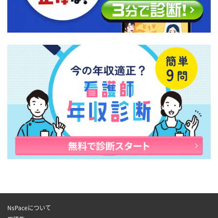
マニュアル化しています。 今後はこの社内で
活動にはNHK 総合 「首都圏情報ネタド
作っているマニュアルも外部に公開して、訪
リ！」出演、「新シニア市場攻略のカギはモ
問看護業界全体に少しでも貢献できればと考
ラトリアムおじさんだ！」（ダイヤモンド
えています。 リカバリーインターナショナル
社）編著他、企業・自治体での講演多数。 新
株式会社 代表取締役社長 / 看護師 大河原峻
型コロナ感染症対策についてもっと知りたい
大学在学中に海外にホームステイしたことを
方は、こちらの特集記事をご覧ください。
きっかけに、海外で働くことに興味を持つ。
卒業後、手術室勤務を経てオーストラリアで
働くが現実と理想のギャップに、看護師とし
て働く自信を失う。その後、旅行先のフィリ
ピンの在宅医療に強い衝撃を受け、帰国後に
リカバリーインターナショナル株式会社を設
立。2020年12月現在、設立７年で11事業所を
運営している。 インタビューをした人 シニ
アライフデザイン 堀内裕子 桜美林大学大学
院老年学研究科博士前期課程修了。「ジェロ
ントロジスト」のコンサルタント・マーケッ
ターとして、シニア案件に数多く参画。日本
応用老年学会常任理事、日本市民安全学会常
任理事を務め、リサーチ・コンサルティング
として、大手不動産企業新規商業施設戦略／
大手GMSのシニア向け売り場企画／大手百貨
NsPaceについて
店の高齢者向けサービス・婦人服企画等を多
数行う。活動にはNHK 総合 「首都圏情報ネタ