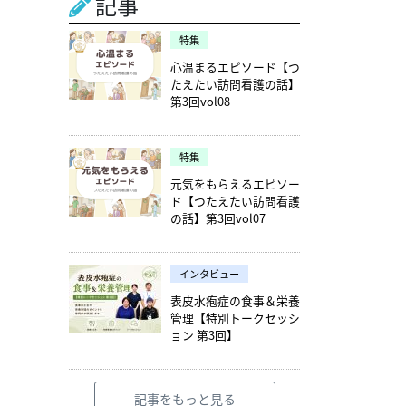
記事
特集
心温まるエピソード【つ
たえたい訪問看護の話】
第3回vol08
特集
元気をもらえるエピソー
ド【つたえたい訪問看護
の話】第3回vol07
インタビュー
表皮水疱症の食事＆栄養
管理【特別トークセッシ
ョン 第3回】
記事をもっと見る