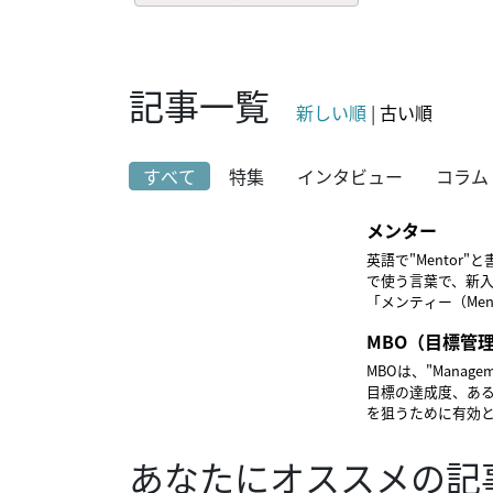
記事一覧
新しい順
|
古い順
すべて
特集
インタビュー
コラム
メンター
英語で"Mento
で使う言葉で、新
「メンティー（Men
社員の教育を先輩社員
MBO（目標管
ングに比べると実
いての対話も含ま
MBOは、"Manag
スなどにも踏み込
目標の達成度、あ
タリングを人材教
を狙うために有効
メンティーの双方が成
ィナンド・ドラッカー（
ては、研修医メン
やグループの目標
あなたにオススメの記
「プリセプター制
ことが重要とされ
部に取り入れられ