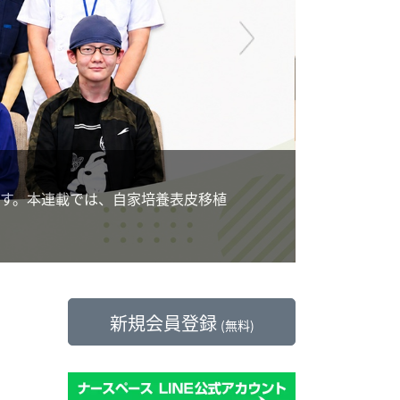
学校
コラム
不登校支援に
連載では、自家培養表皮移植
師が果たすケ
新規会員登録
(無料)