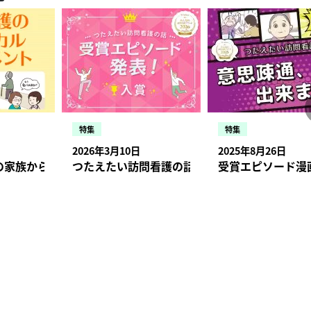
献できている」とポジティブに考えることができます。
特集
特集
2026年3月10日
2025年8月26日
状況・症状、報告のタイミングとは
の家族から「口から食べられませんか？」と相談された場合【
つたえたい訪問看護の話 受賞エピソード発表！入
受賞エピソード漫