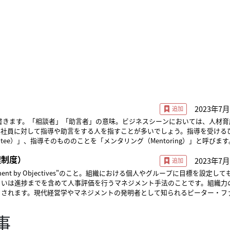
2023年7月
r"と書きます。「相談者」「助言者」の意味。ビジネスシーンにおいては、人材
入社員に対して指導や助言をする人を指すことが多いでしょう。指導を受ける
tee）」、指導そのもののことを「メンタリング（Mentoring）」と呼びます。 
が担当する制度を「OJT（On-The-Job Training）制度」といいますが、
理制度）
2023年7月
務に近い教育を基本としています。一方、メンタリングは業務から離れた精神
れます。メンティー個人のキャリアプラン、職場の人間関係、ワーク・ライフ
ement by Objectives"のこと。組織における個人やグループに目標を設定し
むため、メンターは幅広い課題についてフォローしていく必要があるでしょう
るいは進捗までを含めて人事評価を行うマネジメント手法のことです。組織力
育制度に取り入れることにより、若手社員の離職を減らすことができたり、メ
とされます。現代経営学やマネジメントの発明者として知られるピーター・フ
長しやすい環境を得られたりするといったメリットがあります。 医療業界におい
Peter Ferdinand Drucker）が著書『現代の経営』にて発表した概念です。 
ター制度が定着しているほか、看護師によるメンタリングも行われています。
は、上からの指示や強制でない自主的なものであることや、組織目標にリンク
事
度」（新人看護師に先輩看護師がつき、マンツーマンで指導やフォローを行う
ています。個々の努力が組織目標の成功に繋がることで、社員は「やらされて
ているケースが多いようです。