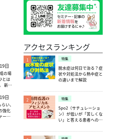
アクセスランキング
特集
1
19日
脱水症は何日で治る？症
育成の場
状や対処法から熱中症と
ひとは
の違いまで解説
新入
メンタリ
19日
面につ
特集
2
・バラン
てもらい、
Spo2（サチュレーショ
。メン
の強化
ン）が低いが「苦しくな
ンター、
ァーデ
い」と答える患者への確
個人
認ポイント5つ
従来の
させる
）の一
いる感は
特集