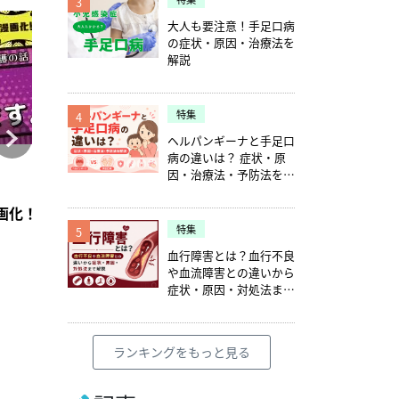
3
大人も要注意！手足口病
の症状・原因・治療法を
解説
特集
4
ヘルパンギーナと手足口
病の違いは？ 症状・原
コラム
コラム
因・治療法・予防法を解
説
2026年4月28日
2021年7月6日
訪問看護のアセスメント】
賞【2026】
画化！「意思疎通、出来ます。」前編【つたえたい訪問看護の
訪問看護師向け在宅看取り教育プログラムPENUT
適切な人材を「選考」
特集
5
血行障害とは？血行不良
や血流障害との違いから
症状・原因・対処法まで
解説
ランキングをもっと見る