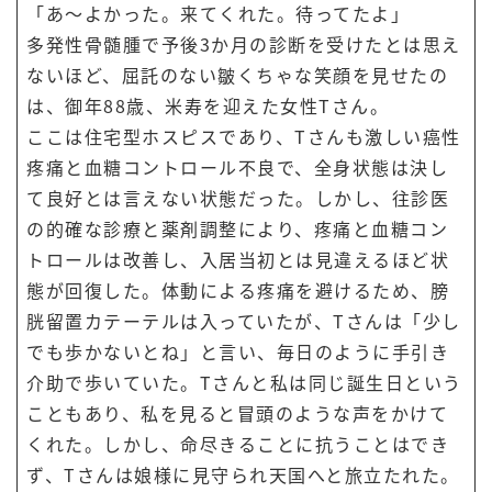
「あ～よかった。来てくれた。待ってたよ」
多発性骨髄腫で予後3か月の診断を受けたとは思え
ないほど、屈託のない皺くちゃな笑顔を見せたの
は、御年88歳、米寿を迎えた女性Tさん。
ここは住宅型ホスピスであり、Tさんも激しい癌性
疼痛と血糖コントロール不良で、全身状態は決し
て良好とは言えない状態だった。しかし、往診医
の的確な診療と薬剤調整により、疼痛と血糖コン
トロールは改善し、入居当初とは見違えるほど状
態が回復した。体動による疼痛を避けるため、膀
胱留置カテーテルは入っていたが、Tさんは「少し
でも歩かないとね」と言い、毎日のように手引き
介助で歩いていた。Tさんと私は同じ誕生日という
こともあり、私を見ると冒頭のような声をかけて
くれた。しかし、命尽きることに抗うことはでき
ず、Tさんは娘様に見守られ天国へと旅立たれた。