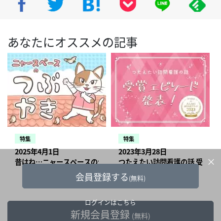
あなたにオススメの記事
特集
特集
2025年4月1日
2023年3月28日
×
昔はね…ニャースペースのつぶやき【訪問看護あるある】
つたえたい訪問看護の話 受賞エ
会員登録する
(無料)
ログインはこちら
新規会員登録
(無料)