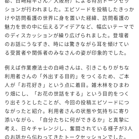
都、白﨑翔平さん／大阪府）による特別トークセッ
ションが行われました。エピソードを投稿したきっか
けや訪問看護の世界に身を置いた経緯、訪問看護の
魅力を世の中に伝えるアイデアなど、幅広いテーマで
のディスカッションが繰り広げられました。登壇者
のお話にうなずき、時には驚きながら耳を傾けてい
る受賞者や関係者のみなさんの姿が印象的でした。
例えば作業療法士の白﨑さんは、引きこもりがちな
利用者さんの「外出する目的」をつくるため、ご本
人が「お花好き」という点に着目。雑木林をひまわ
り畑にし、「お花の世話をする」という目的をつく
り出そうとしたことが、今回の投稿エピソードにつ
ながったと紹介。利用者さんの状態や気持ちに寄り
添いながら、「自分たちに何ができるか」と真摯に
考え、日々チャレンジし、奮闘されている様子が3人
のお話から伝わってきたトークセッションでした。