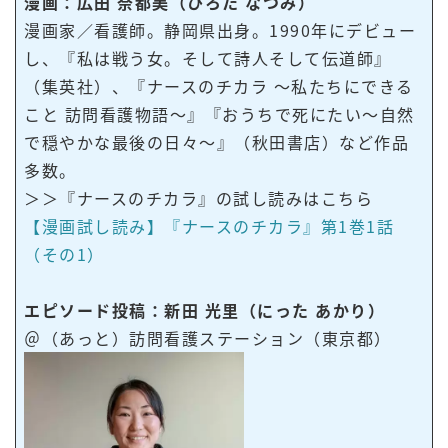
漫画：広田 奈都美（ひろた なつみ）
漫画家／看護師。静岡県出身。1990年にデビュー
し、『私は戦う女。そして詩人そして伝道師』
（集英社）、『ナースのチカラ ～私たちにできる
こと 訪問看護物語～』『おうちで死にたい～自然
で穏やかな最後の日々～』（秋田書店）など作品
多数。
＞＞『ナースのチカラ』の試し読みはこちら
【漫画試し読み】『ナースのチカラ』第1巻1話
（その1）
エピソード投稿：新田 光里（にった あかり）
＠（あっと）訪問看護ステーション（東京都）