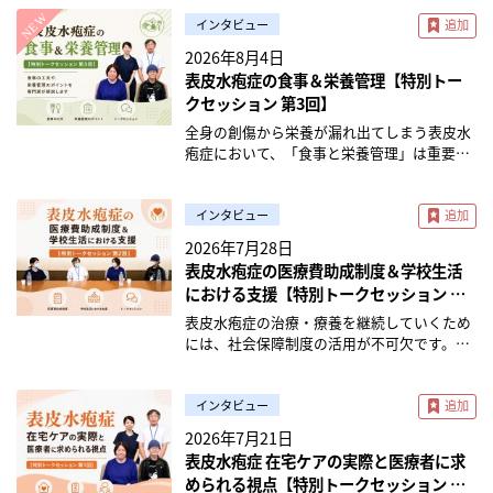
インタビュー
2026年8月4日
表皮水疱症の食事＆栄養管理【特別トー
クセッション 第3回】
全身の創傷から栄養が漏れ出てしまう表皮水
疱症において、「食事と栄養管理」は重要な
テーマです。本連載では、自家培養表皮移植
による再生医療を行う蒲郡市民病院の医師、
皮膚・排泄ケア認定看護師、高校2年生の当
インタビュー
事者・山崎璃斗さんとお母様をお迎えしたト
2026年7月28日
ークセッションの模様を全4回でお届けしま
表皮水疱症の医療費助成制度＆学校生活
す。第3回は、栄養障害を補うための医学的
における支援【特別トークセッション 第2
アプローチやご家庭での試行錯誤について語
回】
り合います。 久保 良二（くぼ りょうじ）先
表皮水疱症の治療・療養を継続していくため
生蒲郡市民病院 皮膚科 部長。日本専門医機
には、社会保障制度の活用が不可欠です。本
構認定皮膚科専門医。専門領域は乾癬、白
連載では、自家培養表皮移植による再生医療
斑、褥瘡。名古屋市立大学医学部臨床准教
を行う蒲郡市民病院の医師、皮膚・排泄ケア
授、蒲郡市民病院特定認定再生医療等委員会
認定看護師、高校2年生の当事者・山崎璃斗
インタビュー
委員。藤田 順子（ふじた じゅんこ）さん蒲
さんとお母様をお迎えしたトークセッション
2026年7月21日
郡市民病院 看護部／皮膚・排泄ケア特定認定
の内容をお届けしています。第2回のテーマ
表皮水疱症 在宅ケアの実際と医療者に求
看護師。山崎璃斗さんの同院での初めての手
は、医療費助成制度や学校生活についてで
められる視点【特別トークセッション 第1
術をきっかけに介入を開始。 山崎 璃斗（や
す。 久保 良二（くぼ りょうじ）先生蒲郡市