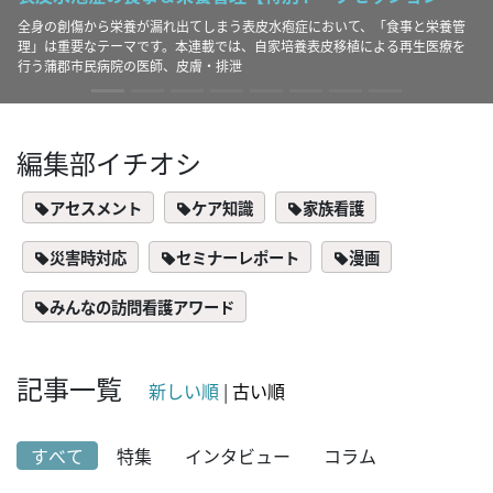
不登校支援において、訪問看
てしまう表皮水疱症において、「食事と栄養管
家庭と学校・福祉をつなぐ多
連載では、自家培養表皮移植による再生医療を
ネジメント機能についてお伝
膚・排泄
編集部イチオシ
アセスメント
ケア知識
家族看護
災害時対応
セミナーレポート
漫画
みんなの訪問看護アワード
記事一覧
新しい順
|
古い順
すべて
特集
インタビュー
コラム