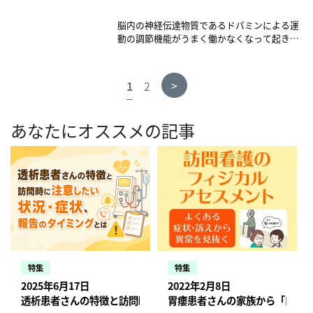
の副作用が原因で起こる場合もあります。発
生機序の面から、皮質性、皮質下性、脳幹
脳内の神経伝達物質であるドパミンによる運
性、脊髄性、末梢性に大別されます。 監修：
動の調節機能がうまく働かなくなって起きる
とよだクリニック院長 豊田 早苗
不随意運動のことです。舌を左右に動かす、
顔をしかめる、立ったり座ったり、じっとし
ていられないなどの症状が見られます。パー
>
1
2
キンソン病や抗精神薬などの副作用として症
状がみられる場合もあるため、薬剤の中止や
用量の調整、別の薬剤へ変更することもあり
あなたにオススメの記事
ます。 監修： とよだクリニック院長 豊田
早苗
特集
特集
2025年6月17日
2022年2月8日
透析患者さんの特徴と訪問時に注意したい状況・症状、報告のタ
胃瘻患者さんの家族から「口か