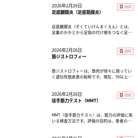
2026年2月26日
足底腱膜炎（足底筋膜炎）
足底腱膜炎（そくていけんまくえん）とは、
足裏のかかとから足指の付け根をつなぐ足底
腱膜が炎症を起こす疾患です。（「足底筋膜
炎」と同意ですが、日本足の外科学会では
2026年2月26日
「足底腱膜炎」が正式な名称とされていま
す）足底腱膜はアーチ状の土踏まずを支え、
筋ジストロフィー
立つ、歩く、走るといった動作時の足への衝
撃を和らげる重要な役割を担っています。そ
筋ジストロフィーは、筋肉が徐々に弱ってい
の付着部に繰り返しストレスがかかることに
く遺伝性筋疾患の総称です。現在、50以上の
より発症します。 主な原因は、長時間の立ち
原因遺伝子が報告されており、厚生労働省の
仕事や歩行、体重増加、靴の不適合、スポー
指定難病（113）に指定されています。 ■症
ツによる使いすぎなどです。 主な症状は、か
2026年2月26日
状・運動機能障害・呼吸・心機能障害・内分
かとの骨の前あたりの痛みで、起床時などの
泌代謝異常・難聴 など 発症年齢や症状、進
徒手筋力テスト（MMT）
安静後の始動時に痛みが出やすいという特徴
行の速さが異なり、以下のように分類されま
があります。動いていると徐々に痛みが和ら
す。 ■デュシェンヌ型小児期に発症し、進行
ぎますが、長時間になると再び増強がみられ
MMT（徒手筋力テスト）は、筋力の評価に用
が早いのが特徴です。歩行困難、呼吸困難な
たり、階段の上昇やつま先立ちなどでも痛み
いる検査方法です。評価の目的は、患者の筋
どがみられ10歳頃には車椅子生活になりま
が出たりします。 治療は保存療法が中心で、
力を定量的に測定し、障害の有無や程度を把
す。男児に多いです。■ベッカー型デュシェ
アキレス腱や足底腱膜のストレッチ、足の形
握することです。また、リハビリテーション
ンヌ型と似ていますが、進行が比較的ゆっく
に合ったシューズの選択、インソールを装