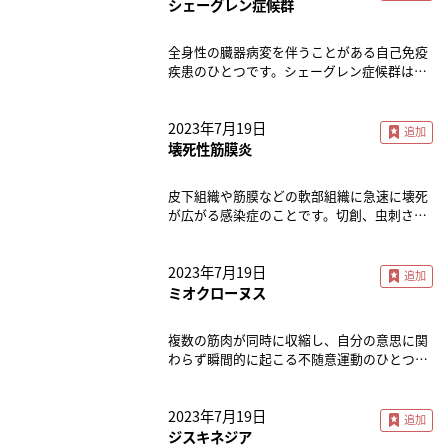
ては、 筋力の低下 体重減少 疲れやすい 身体
シェーグレン症候群
活動量の低下 歩行速度の低下 などが挙げら
れます。 握力や歩行速度、体重変化、日常生
全身性の臓器病変を伴うことがある自己免疫
活動作（ADL）の評価などを通じて、早期発
疾患のひとつです。シェーグレン症候群は、
見・早期介入をすることが重要です。 フレイ
膠原病の合併がみられない一次性と、関節リ
ルの発生には、栄養不足や運動不足といった
ウマチや全身性エリテマトーデスなどの膠原
身体的側面が大きく関与しているとされてい
2023年7月19日
病を合併する二次性に分類されます。さらに
ますが、認知機能の低下などの精神的側面、
一次性は、涙腺や唾液腺に限局する腺型と病
壊死性筋膜炎
社会交流の減少に伴う社会的側面なども影響
変が全身諸臓器に及ぶ腺外型とに分けられま
を及ぼすと言われています。そのため総合的
す。40～60歳代の女性に好発し、唾液腺や涙
に働きかける必要があります。 監修： とよだ
皮下組織や筋膜などの軟部組織に急速に壊死
腺などの外分泌腺組織が、リンパ球の浸潤に
クリニック院長 豊田 早苗
が広がる感染症のことです。切創、虫刺さ
より破壊されます。目や口腔の乾燥、耳下腺
れ、注射、軽微な外傷、熱傷などを契機に発
や唾液腺の腫脹などの腺症状と、倦怠感、関
症します。進行するとDIC、敗血症を発症し
節痛、腎障害、末梢神経障害などの症状があ
2023年7月19日
予後不良といわれています。高熱と局所の激
ります。 監修： とよだクリニック院長 豊田
しい疼痛、初期には浮腫性の紅斑がみられ、
ミオクローヌス
早苗
時間経過とともに紫斑・水泡・潰瘍・壊死と
進展していきます。治療として抗菌薬投与、
複数の筋肉が同時に収縮し、自分の意思に関
全身管理、速やかに壊死組織を切除するデブ
わらず瞬間的に起こる不随意運動のひとつで
リードマンが必要となりますが、ときに四肢
す。生理的に起こる吃逆や睡眠時に足がびく
の切断に至るケースもあります。 監修： とよ
っとなるような日常的に起きるものもありま
だクリニック院長 豊田 早苗
2023年7月19日
すが、代謝性疾患・痙攣性疾患・パーキンソ
ン病・抗パーキンソン薬や抗てんかん薬など
ジスキネジア