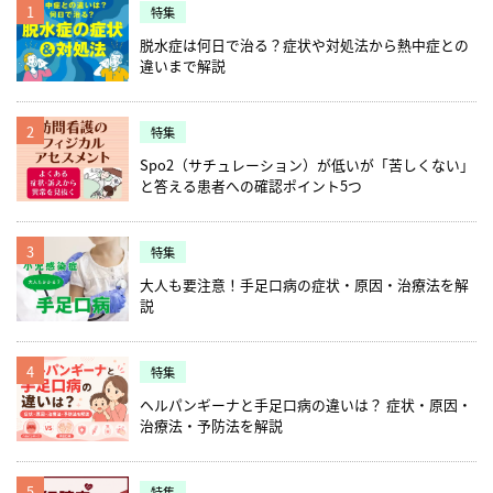
1
特集
脱水症は何日で治る？症状や対処法から熱中症との
違いまで解説
2
特集
Spo2（サチュレーション）が低いが「苦しくない」
と答える患者への確認ポイント5つ
3
特集
大人も要注意！手足口病の症状・原因・治療法を解
説
4
特集
ヘルパンギーナと手足口病の違いは？ 症状・原因・
治療法・予防法を解説
5
特集