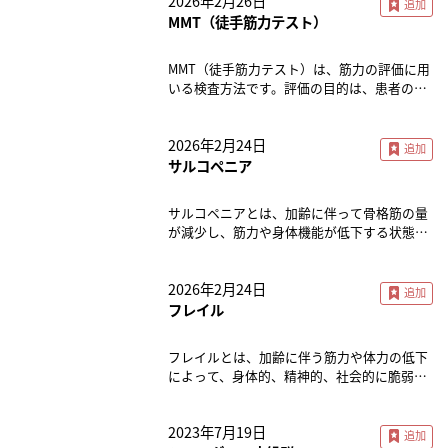
2026年2月26日
プログラムの効果を測定し、必要に応じて治
りです。■先天性（福山型など）男女問わ
着、痛みが強い時は疼痛部位の安静などが推
療計画を調整する際の基礎データとして活用
MMT（徒手筋力テスト）
ず、新生児から乳児期ごろより現れます。症
奨されます。手術はまれですが、慢性化する
します。 MMTでは、評価する特定の筋肉群に
状は骨格筋に伴う運動機能障害が主ですが、
と難治性になる可能性があるため、適切に対
対して抵抗をかけ、その筋力を0から5の6段
呼吸機能の低下、嚥下機能や構音機能の低
MMT（徒手筋力テスト）は、筋力の評価に用
応しましょう。 監修： とよだクリニック院
階で評価します。評価の基準は、筋収縮の有
下、眼瞼下垂・眼球運動の障害や表情の乏し
いる検査方法です。評価の目的は、患者の筋
長 豊田 早苗
無、重力に対抗する力、そして検査者による
さ等を引き起こします。 【参考】難病情報セ
力を定量的に測定し、障害の有無や程度を把
抵抗に対する強さです。評価するのは、股関
ンター「筋ジストロフィー（指定難病113）
握することです。また、リハビリテーション
節の屈曲・伸展、膝関節の屈曲・伸展、足関
」病気の解説（一般利用者向け）
2026年2月24日
プログラムの効果を測定し、必要に応じて治
節の背屈・底屈など、関節の動きに関与する
https://www.nanbyou.or.jp/entry/45222026
療計画を調整する際の基礎データとして活用
サルコペニア
筋肉です。 MMTでは、筋力を以下のスケール
/02/26閲覧難病情報センター「筋ジストロフ
します。 MMTでは、評価する特定の筋肉群に
で評価します。 0: 筋収縮なし1: 筋収縮はある
ィー（指定難病113） 」概要・診断基準等
対して抵抗をかけ、その筋力を0から5の6段
が関節が動かない2: 重力に抗しない運動が可
サルコペニアとは、加齢に伴って骨格筋の量
（厚生労働省作成）
階で評価します。評価の基準は、筋収縮の有
能3: 重力に抗して可動域全体にわたって運動
が減少し、筋力や身体機能が低下する状態の
https://www.nanbyou.or.jp/entry/45232026
無、重力に対抗する力、そして検査者による
可能4: 重力に抗し、弱い抵抗に対して可動域
ことです。栄養不良や活動不足、疾患が危険
/02/26閲覧厚生労働省「健康・医療 平成27
抵抗に対する強さです。評価するのは、股関
全体にわたって運動可能5: 正常 監修： とよ
因子であり、進行すると運動能力の低下や転
年7月1日施行の指定難病（告示番号111～
節の屈曲・伸展、膝関節の屈曲・伸展、足関
だクリニック院長 豊田 早苗
2026年2月24日
倒リスクの増加、さらには日常生活動作
306）」
節の背屈・底屈など、関節の動きに関与する
（ADL）の制限につながります。 治療や予防
フレイル
https://www.mhlw.go.jp/stf/seisakunitsuite
筋肉です。 MMTでは、筋力を以下のスケール
には、バランスの良い食事による適切な栄養
/bunya/0000079293.html2026/02/26閲覧 監
で評価します。 0: 筋収縮なし1: 筋収縮はある
摂取と、筋力を維持・向上させるための運動
修： とよだクリニック院長 豊田 早苗
が関節が動かない2: 重力に抗しない運動が可
フレイルとは、加齢に伴う筋力や体力の低下
が重要です。早期発見・早期治療がサルコペ
能3: 重力に抗して可動域全体にわたって運動
によって、身体的、精神的、社会的に脆弱な
ニアの進行を抑えることに役立ちます。 監
可能4: 重力に抗し、弱い抵抗に対して可動域
状態に陥ることを指します。健康と要介護の
修： とよだクリニック院長 豊田 早苗
全体にわたって運動可能5: 正常 監修： とよ
中間の状態とされ、放置すると要介護状態に
だクリニック院長 豊田 早苗
2023年7月19日
移行するリスクが高まります。 主な特徴とし