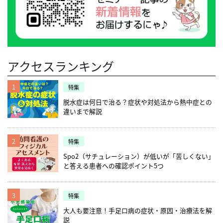
アクセスランキング
1
特集
脱水症は何日で治る？症状や対処法から熱中症との
違いまで解説
2
特集
Spo2（サチュレーション）が低いが「苦しくない」
と答える患者への確認ポイント5つ
3
特集
大人も要注意！手足口病の症状・原因・治療法を解
説